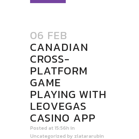
06 FEB
CANADIAN
CROSS-
PLATFORM
GAME
PLAYING WITH
LEOVEGAS
CASINO APP
Posted at 15:56h
in
Uncategorized
by
zlatararubin