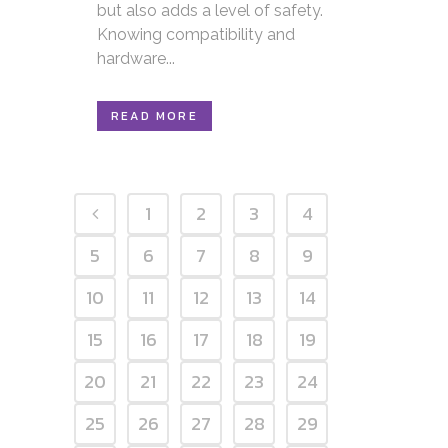
but also adds a level of safety.
Knowing compatibility and
hardware...
READ MORE
1
2
3
4
5
6
7
8
9
10
11
12
13
14
15
16
17
18
19
20
21
22
23
24
25
26
27
28
29