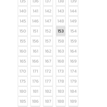
135
136
137
138
139
140
141
142
143
144
145
146
147
148
149
150
151
152
153
154
155
156
157
158
159
160
161
162
163
164
165
166
167
168
169
170
171
172
173
174
175
176
177
178
179
180
181
182
183
184
185
186
187
188
189