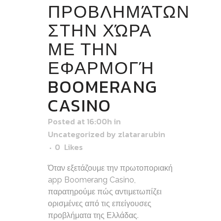
ΠΡΟΒΛΗΜΆΤΩΝ
ΣΤΗΝ ΧΏΡΑ
ΜΕ ΤΗΝ
ΕΦΑΡΜΟΓΉ
BOOMERANG
CASINO
Posted at 16:00h
in
Uncategorized
by
zlatararubin
0
Likes
Όταν εξετάζουμε την πρωτοποριακή
app Boomerang Casino,
παρατηρούμε πώς αντιμετωπίζει
ορισμένες από τις επείγουσες
προβλήματα της Ελλάδας.