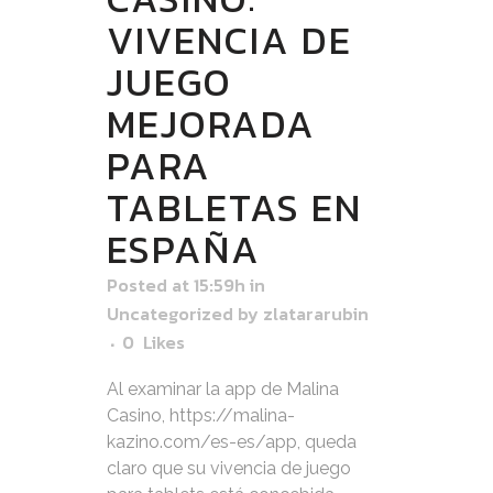
VIVENCIA DE
JUEGO
MEJORADA
PARA
TABLETAS EN
ESPAÑA
Posted at 15:59h
in
Uncategorized
by
zlatararubin
0
Likes
Al examinar la app de Malina
Casino, https://malina-
kazino.com/es-es/app, queda
claro que su vivencia de juego