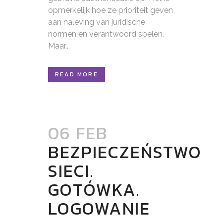
opmerkelijk hoe ze prioriteit geven
aan naleving van juridische
normen en verantwoord spelen.
Maar...
READ MORE
06 FEB
BEZPIECZEŃSTWO
SIECI.
GOTÓWKA.
LOGOWANIE