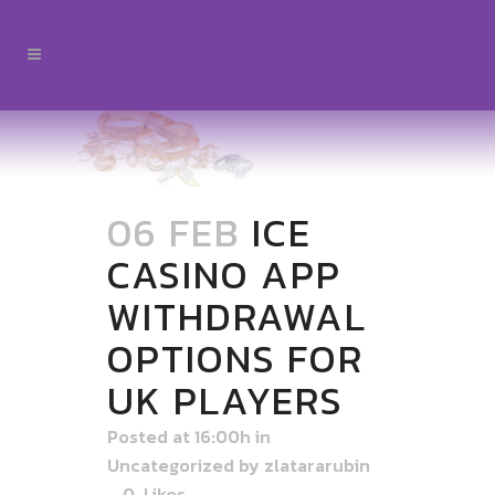
06 FEB
ICE
CASINO APP
WITHDRAWAL
OPTIONS FOR
UK PLAYERS
Posted at 16:00h
in
Uncategorized
by
zlatararubin
0
Likes