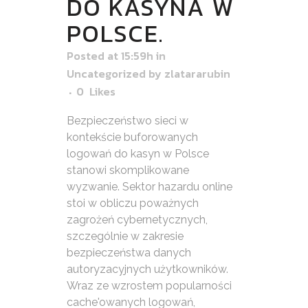
DO KASYNA W
POLSCE.
Posted at 15:59h
in
Uncategorized
by
zlatararubin
0
Likes
Bezpieczeństwo sieci w
kontekście buforowanych
logowań do kasyn w Polsce
stanowi skomplikowane
wyzwanie. Sektor hazardu online
stoi w obliczu poważnych
zagrożeń cybernetycznych,
szczególnie w zakresie
bezpieczeństwa danych
autoryzacyjnych użytkowników.
Wraz ze wzrostem popularności
cache'owanych logowań,