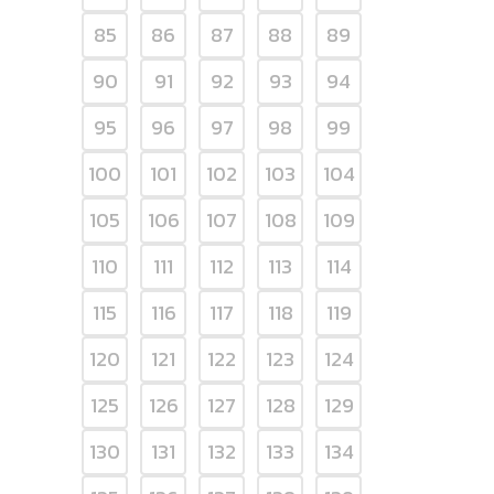
85
86
87
88
89
90
91
92
93
94
95
96
97
98
99
100
101
102
103
104
105
106
107
108
109
110
111
112
113
114
115
116
117
118
119
120
121
122
123
124
125
126
127
128
129
130
131
132
133
134