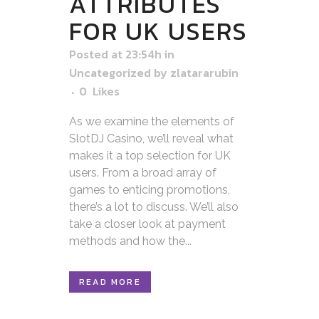
ATTRIBUTES
FOR UK USERS
Posted at 23:54h
in
Uncategorized
by
zlatararubin
0
Likes
As we examine the elements of
SlotDJ Casino, we’ll reveal what
makes it a top selection for UK
users. From a broad array of
games to enticing promotions,
there’s a lot to discuss. We’ll also
take a closer look at payment
methods and how the...
READ MORE