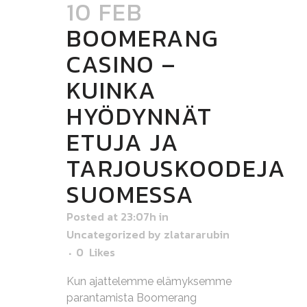
10 FEB
BOOMERANG
CASINO –
KUINKA
HYÖDYNNÄT
ETUJA JA
TARJOUSKOODEJA
SUOMESSA
Posted at 23:07h
in
Uncategorized
by
zlatararubin
0
Likes
Kun ajattelemme elämyksemme
parantamista Boomerang