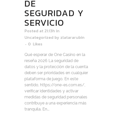
DE
SEGURIDAD Y
SERVICIO
Posted at 21:13h
in
Uncategorized
by
zlatararubin
0
Likes
Qué esperar de One Casino en la
reseña 2026 La seguridad de
datos y la protección de la cuenta
deben ser prioridades en cualquier
plataforma de juego. En este
sentido, https://one-es.com.es/,
verificar identidades y activar
medidas de seguridad personales
contribuye a una experiencia más
tranquila. En...