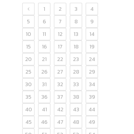
1
2
3
4
5
6
7
8
9
10
11
12
13
14
15
16
17
18
19
20
21
22
23
24
25
26
27
28
29
30
31
32
33
34
35
36
37
38
39
40
41
42
43
44
45
46
47
48
49