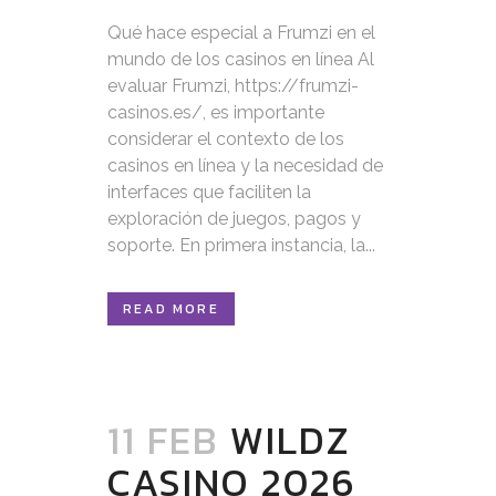
Qué hace especial a Frumzi en el
mundo de los casinos en línea Al
evaluar Frumzi, https://frumzi-
casinos.es/, es importante
considerar el contexto de los
casinos en línea y la necesidad de
interfaces que faciliten la
exploración de juegos, pagos y
soporte. En primera instancia, la...
READ MORE
11 FEB
WILDZ
CASINO 2026