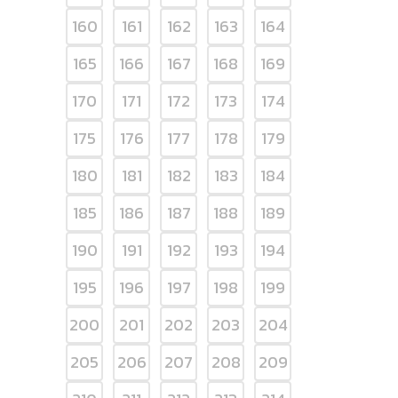
160
161
162
163
164
165
166
167
168
169
170
171
172
173
174
175
176
177
178
179
180
181
182
183
184
185
186
187
188
189
190
191
192
193
194
195
196
197
198
199
200
201
202
203
204
205
206
207
208
209