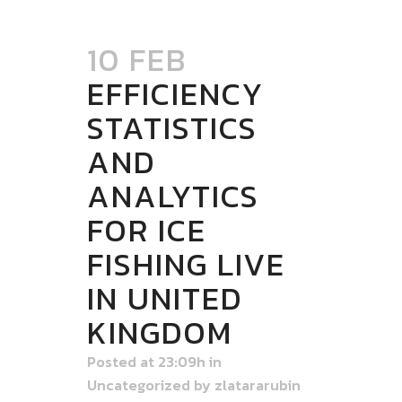
10 FEB
EFFICIENCY
STATISTICS
AND
ANALYTICS
FOR ICE
FISHING LIVE
IN UNITED
KINGDOM
Posted at 23:09h
in
Uncategorized
by
zlatararubin