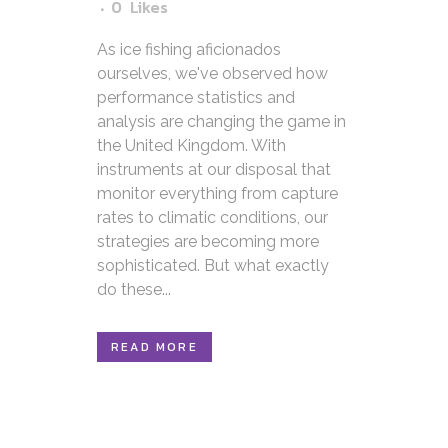
0
Likes
As ice fishing aficionados
ourselves, we've observed how
performance statistics and
analysis are changing the game in
the United Kingdom. With
instruments at our disposal that
monitor everything from capture
rates to climatic conditions, our
strategies are becoming more
sophisticated. But what exactly
do these...
READ MORE