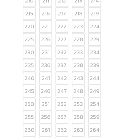
210
211
212
213
214
215
216
217
218
219
220
221
222
223
224
225
226
227
228
229
230
231
232
233
234
235
236
237
238
239
240
241
242
243
244
245
246
247
248
249
250
251
252
253
254
255
256
257
258
259
260
261
262
263
264