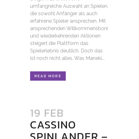
umfangreiche Auswahl an Spielen,
die sowohl Anfänger als auch
erfahrene Spieler ansprechen. Mit
ansprechenden Willkommensboni
und wiederkehrenden Aktionen
steigert die Plattform das
Spielerlebnis deutlich. Doch das
ist noch nicht alles. Was Maneki...
READ MORE
19 FEB
CASSINO
SPINLANDER –