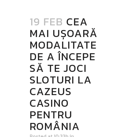
19 FEB
CEA
MAI UȘOARĂ
MODALITATE
DE A ÎNCEPE
SĂ TE JOCI
SLOTURI LA
CAZEUS
CASINO
PENTRU
ROMÂNIA
Posted at 10:33h
in