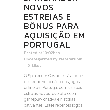
NOVOS
ESTREIAS E
BÔNUS PARA
AQUISIÇÃO EM
PORTUGAL
Posted at 10:02h
in
Uncategorized
by
zlatararubin
0
Likes
O Spinlander Casino está a obter
destaque no cenário dos jogos
online em Portugal com os seus
estreias novos, que oferecem
gameplay criativa e histórias
cativantes. Estes recentes jogos