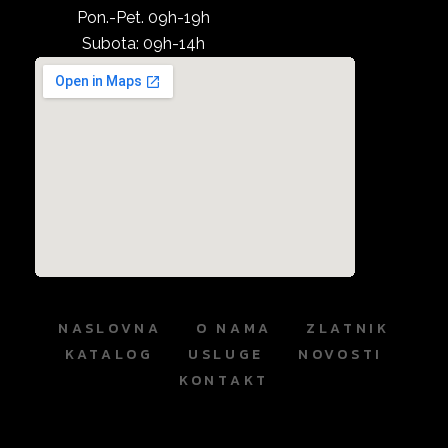
Pon.-Pet. 09h-19h
Subota: 09h-14h
NASLOVNA
O NAMA
ZLATNIK
KATALOG
USLUGE
NOVOSTI
KONTAKT