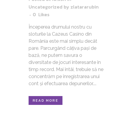
Uncategorized
by
zlatararubin
0
Likes
Începerea drumului nostru cu
sloturile la Cazeus Casino din
România este mai simplu decât
pare. Parcurgând câțiva pași de
bază, ne putem savura o
diversitate de jocuri interesante în
timp record. Mai întâi, trebuie să ne
concentrăm pe înregistrarea unui
cont și efectuarea depunerilor....
READ MORE