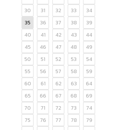
30
31
32
33
34
35
36
37
38
39
40
41
42
43
44
45
46
47
48
49
50
51
52
53
54
55
56
57
58
59
60
61
62
63
64
65
66
67
68
69
70
71
72
73
74
75
76
77
78
79