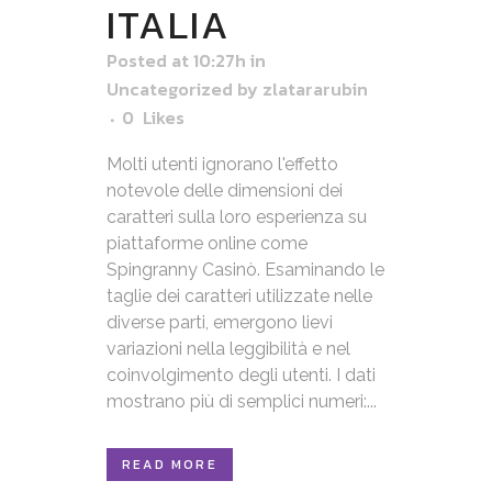
ITALIA
Posted at 10:27h
in
Uncategorized
by
zlatararubin
0
Likes
Molti utenti ignorano l'effetto
notevole delle dimensioni dei
caratteri sulla loro esperienza su
piattaforme online come
Spingranny Casinò. Esaminando le
taglie dei caratteri utilizzate nelle
diverse parti, emergono lievi
variazioni nella leggibilità e nel
coinvolgimento degli utenti. I dati
mostrano più di semplici numeri:...
READ MORE