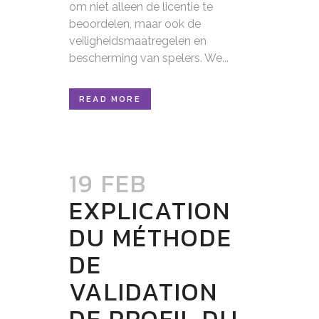
om niet alleen de licentie te
beoordelen, maar ook de
veiligheidsmaatregelen en
bescherming van spelers. We...
READ MORE
19 FEB
EXPLICATION
DU MÉTHODE
DE
VALIDATION
DE PROFIL DU