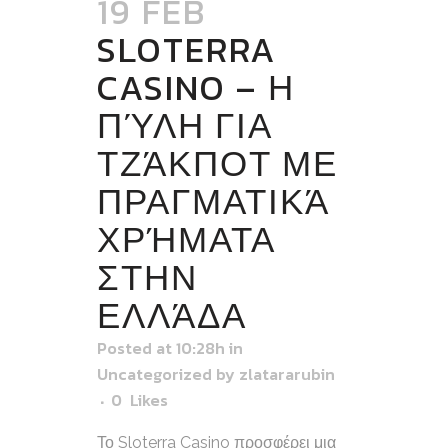
19 FEB
SLOTERRA
CASINO – Η
ΠΎΛΗ ΓΙΑ
ΤΖΆΚΠΟΤ ΜΕ
ΠΡΑΓΜΑΤΙΚΆ
ΧΡΉΜΑΤΑ
ΣΤΗΝ
ΕΛΛΆΔΑ
Posted at 10:28h
in
Uncategorized
by
zlatararubin
0
Likes
Το Sloterra Casino προσφέρει μια