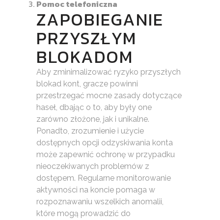
Pomoc telefoniczna
ZAPOBIEGANIE
PRZYSZŁYM
BLOKADOM
Aby zminimalizować ryzyko przyszłych
blokad kont, gracze powinni
przestrzegać mocne zasady dotyczące
haseł, dbając o to, aby były one
zarówno złożone, jak i unikalne.
Ponadto, zrozumienie i użycie
dostępnych opcji odzyskiwania konta
może zapewnić ochronę w przypadku
nieoczekiwanych problemów z
dostępem. Regularne monitorowanie
aktywności na koncie pomaga w
rozpoznawaniu wszelkich anomalii,
które mogą prowadzić do