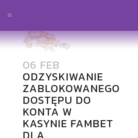
06 FEB
ODZYSKIWANIE
ZABLOKOWANEGO
DOSTĘPU DO
KONTA W
KASYNIE FAMBET
DLA