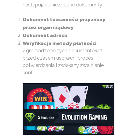
następujące niezbędne dokumenty:
Dokument tożsamości przyznany
przez organ rządowy
Dokument adresu
Weryfikacja metody płatności
Zgromadzenie tych dokumentów z
przed czasem usprawni proces
potwierdzania i zwiększy zwalnianie
kont.