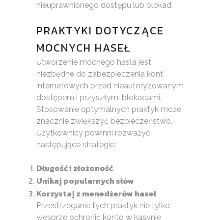
nieuprawnionego dostępu lub blokad.
PRAKTYKI DOTYCZĄCE
MOCNYCH HASEŁ
Utworzenie mocnego hasła jest
niezbędne do zabezpieczenia kont
internetowych przed nieautoryzowanym
dostępem i przyszłymi blokadami.
Stosowanie optymalnych praktyk może
znacznie zwiększyć bezpieczeństwo.
Użytkownicy powinni rozważyć
następujące strategie:
Długość i złożoność
Unikaj popularnych słów
Korzystaj z menedżerów haseł
Przestrzeganie tych praktyk nie tylko
wesprze ochronić konto w kasynie