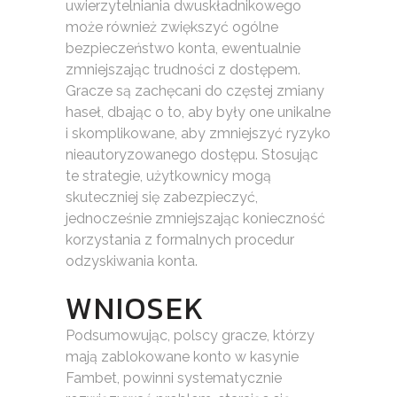
uwierzytelniania dwuskładnikowego
może również zwiększyć ogólne
bezpieczeństwo konta, ewentualnie
zmniejszając trudności z dostępem.
Gracze są zachęcani do częstej zmiany
haseł, dbając o to, aby były one unikalne
i skomplikowane, aby zmniejszyć ryzyko
nieautoryzowanego dostępu. Stosując
te strategie, użytkownicy mogą
skuteczniej się zabezpieczyć,
jednocześnie zmniejszając konieczność
korzystania z formalnych procedur
odzyskiwania konta.
WNIOSEK
Podsumowując, polscy gracze, którzy
mają zablokowane konto w kasynie
Fambet, powinni systematycznie