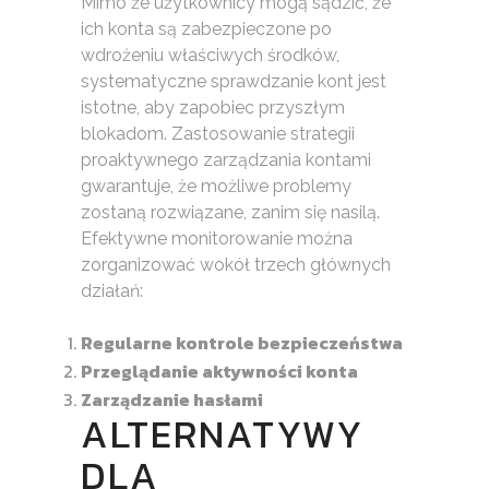
Mimo że użytkownicy mogą sądzić, że
ich konta są zabezpieczone po
wdrożeniu właściwych środków,
systematyczne sprawdzanie kont jest
istotne, aby zapobiec przyszłym
blokadom. Zastosowanie strategii
proaktywnego zarządzania kontami
gwarantuje, że możliwe problemy
zostaną rozwiązane, zanim się nasilą.
Efektywne monitorowanie można
zorganizować wokół trzech głównych
działań:
Regularne kontrole bezpieczeństwa
Przeglądanie aktywności konta
Zarządzanie hasłami
ALTERNATYWY
DLA