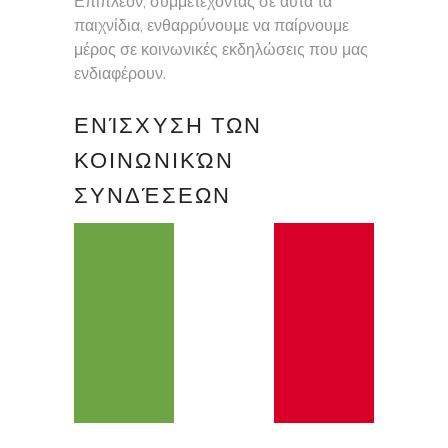
Επιπλέον, συμμετέχοντας σε αυτά τα
παιχνίδια, ενθαρρύνουμε να παίρνουμε
μέρος σε κοινωνικές εκδηλώσεις που μας
ενδιαφέρουν.
ΕΝΊΣΧΥΣΗ ΤΩΝ
ΚΟΙΝΩΝΙΚΏΝ
ΣΥΝΔΈΣΕΩΝ