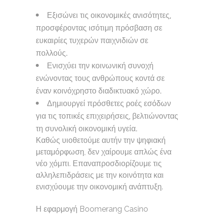
Εξισώνει τις οικονομικές ανισότητες,
προσφέροντας ισότιμη πρόσβαση σε
ευκαιρίες τυχερών παιχνιδιών σε
πολλούς.
Ενισχύει την κοινωνική συνοχή
ενώνοντας τους ανθρώπους κοντά σε
έναν κοινόχρηστο διαδικτυακό χώρο.
Δημιουργεί πρόσθετες ροές εσόδων
για τις τοπικές επιχειρήσεις, βελτιώνοντας
τη συνολική οικονομική υγεία.
Καθώς υιοθετούμε αυτήν την ψηφιακή
μεταμόρφωση, δεν χαίρουμε απλώς ένα
νέο χόμπι. Επαναπροσδιορίζουμε τις
αλληλεπιδράσεις με την κοινότητα και
ενισχύουμε την οικονομική ανάπτυξη.
Η εφαρμογή Boomerang Casino