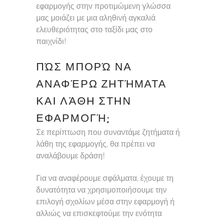
εφαρμογής στην προτιμώμενη γλώσσα
μας μοιάζει με μια αληθινή αγκαλιά
ελευθεριότητας στο ταξίδι μας στο
παιχνίδι!
ΠΏΣ ΜΠΟΡΏ ΝΑ
ΑΝΑΦΈΡΩ ΖΗΤΉΜΑΤΑ
ΚΑΙ ΛΆΘΗ ΣΤΗΝ
ΕΦΑΡΜΟΓΉ;
Σε περίπτωση που συναντάμε ζητήματα ή
λάθη της εφαρμογής, θα πρέπει να
αναλάβουμε δράση!
Για να αναφέρουμε σφάλματα, έχουμε τη
δυνατότητα να χρησιμοποιήσουμε την
επιλογή σχολίων μέσα στην εφαρμογή ή
αλλιώς να επισκεφτούμε την ενότητα