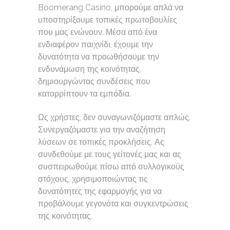
Boomerang Casino, μπορούμε απλά να
υποστηρίξουμε τοπικές πρωτοβουλίες
που μας ενώνουν. Μέσα από ένα
ενδιαφέρον παιχνίδι, έχουμε την
δυνατότητα να προωθήσουμε την
ενδυνάμωση της κοινότητας,
δημιουργώντας συνδέσεις που
καταρρίπτουν τα εμπόδια.
Ως χρήστες, δεν συναγωνιζόμαστε απλώς.
Συνεργαζόμαστε για την αναζήτηση
λύσεων σε τοπικές προκλήσεις. Ας
συνδεθούμε με τους γείτονές μας και ας
συσπειρωθούμε πίσω από συλλογικούς
στόχους, χρησιμοποιώντας τις
δυνατότητες της εφαρμογής για να
προβάλουμε γεγονότα και συγκεντρώσεις
της κοινότητας.