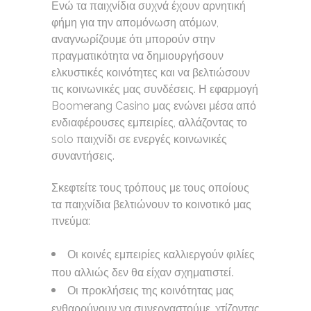
Ενώ τα παιχνίδια συχνά έχουν αρνητική
φήμη για την απομόνωση ατόμων,
αναγνωρίζουμε ότι μπορούν στην
πραγματικότητα να δημιουργήσουν
ελκυστικές κοινότητες και να βελτιώσουν
τις κοινωνικές μας συνδέσεις. Η εφαρμογή
Boomerang Casino μας ενώνει μέσα από
ενδιαφέρουσες εμπειρίες, αλλάζοντας το
solo παιχνίδι σε ενεργές κοινωνικές
συναντήσεις.
Σκεφτείτε τους τρόπους με τους οποίους
τα παιχνίδια βελτιώνουν το κοινοτικό μας
πνεύμα:
Οι κοινές εμπειρίες καλλιεργούν φιλίες
που αλλιώς δεν θα είχαν σχηματιστεί.
Οι προκλήσεις της κοινότητας μας
ενθαρρύνουν να συνεργαστούμε, χτίζοντας