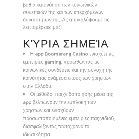
βαθιά κατανόηση των κοινωνικών
συνεπειών της και των επερχόμενων
δυνατοτήτων της. Ας αποκαλύψουμε τις
λεπτομέρειες μαζί.
ΚΎΡΙΑ ΣΗΜΕΊΑ
Η app Boomerang Casino ενισχύει τις
εμπειρίες gaming, προωθώντας τις
κοινωνικές συνδέσεις και την συνοχή της
κοινότητας ανάμεσα στους των χρηστών
στην Ελλάδα.
Οι μέθοδοι παιχνιδοποίησης μέσα της
app βελτιώνουν την εμπλοκή των
χρηστών και ενισχύουν
προσωποποιημένες εμπειρίες παιχνιδιού,
διασφαλίζοντας ταυτόχρονα το
ιδιωτικότητα.