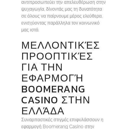
αντιπροσωπεύει την απελευθέρωση στην
ψυχαγωγία, δίνοντάς μας τη δυνατότητα
σε όλους να παίρνουμε μέρος ελεύθερα,
ενισχύοντας παράλληλα τον κοινωνικό
μας ιστό.
ΜΕΛΛΟΝΤΙΚΈΣ
ΠΡΟΟΠΤΙΚΈΣ
ΓΙΑ ΤΗΝ
ΕΦΑΡΜΟΓΉ
BOOMERANG
CASINO ΣΤΗΝ
ΕΛΛΆΔΑ
Συναρπαστικές στιγμές επιφυλάσσουν η
εφαρμογή Boomerang Casino στην