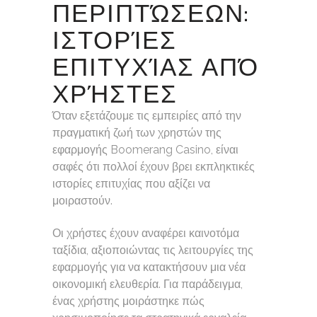
ΠΕΡΙΠΤΏΣΕΩΝ:
ΙΣΤΟΡΊΕΣ
ΕΠΙΤΥΧΊΑΣ ΑΠΌ
ΧΡΉΣΤΕΣ
Όταν εξετάζουμε τις εμπειρίες από την
πραγματική ζωή των χρηστών της
εφαρμογής Boomerang Casino, είναι
σαφές ότι πολλοί έχουν βρει εκπληκτικές
ιστορίες επιτυχίας που αξίζει να
μοιραστούν.
Οι χρήστες έχουν αναφέρει καινοτόμα
ταξίδια, αξιοποιώντας τις λειτουργίες της
εφαρμογής για να κατακτήσουν μια νέα
οικονομική ελευθερία. Για παράδειγμα,
ένας χρήστης μοιράστηκε πώς