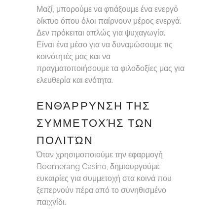
Μαζί, μπορούμε να φτιάξουμε ένα ενεργό
δίκτυο όπου όλοι παίρνουν μέρος ενεργά.
Δεν πρόκειται απλώς για ψυχαγωγία.
Είναι ένα μέσο για να δυναμώσουμε τις
κοινότητές μας και να
πραγματοποιήσουμε τα φιλοδοξίες μας για
ελευθερία και ενότητα.
ΕΝΘΆΡΡΥΝΣΗ ΤΗΣ
ΣΥΜΜΕΤΟΧΉΣ ΤΩΝ
ΠΟΛΙΤΏΝ
Όταν χρησιμοποιούμε την εφαρμογή
Boomerang Casino, δημιουργούμε
ευκαιρίες για συμμετοχή στα κοινά που
ξεπερνούν πέρα από το συνηθισμένο
παιχνίδι.