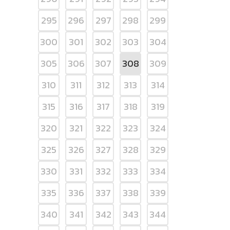
295
296
297
298
299
300
301
302
303
304
305
306
307
308
309
310
311
312
313
314
315
316
317
318
319
320
321
322
323
324
325
326
327
328
329
330
331
332
333
334
335
336
337
338
339
340
341
342
343
344