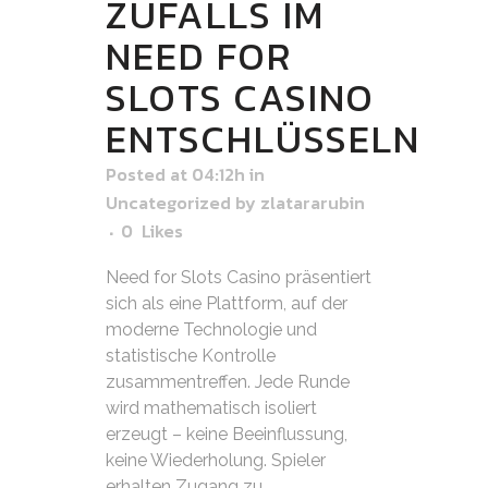
ZUFALLS IM
NEED FOR
SLOTS CASINO
ENTSCHLÜSSELN
Posted at 04:12h
in
Uncategorized
by
zlatararubin
0
Likes
Need for Slots Casino präsentiert
sich als eine Plattform, auf der
moderne Technologie und
statistische Kontrolle
zusammentreffen. Jede Runde
wird mathematisch isoliert
erzeugt – keine Beeinflussung,
keine Wiederholung. Spieler
erhalten Zugang zu