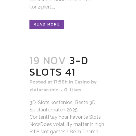
konzipiert....
READ MORE
19 NOV
3-D
SLOTS 41
Posted at 17:58h
in
Casino
by
zlatararubin
0
Likes
3D-Slots kostenlos ️ Beste 3D
Spielautomaten 2025
ContentPlay Your Favorite Slots
NowDoes volatility matter in high
RTP slot games? Beim Thema