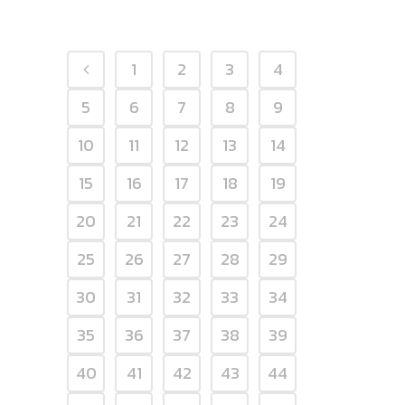
1
2
3
4
5
6
7
8
9
10
11
12
13
14
15
16
17
18
19
20
21
22
23
24
25
26
27
28
29
30
31
32
33
34
35
36
37
38
39
40
41
42
43
44