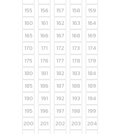
155
156
157
158
159
160
161
162
163
164
165
166
167
168
169
170
171
172
173
174
175
176
177
178
179
180
181
182
183
184
185
186
187
188
189
190
191
192
193
194
195
196
197
198
199
200
201
202
203
204