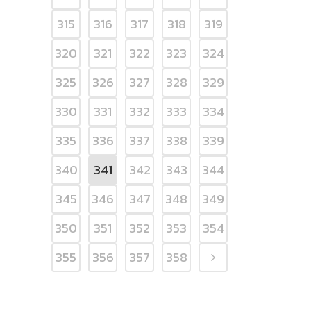
315
316
317
318
319
320
321
322
323
324
325
326
327
328
329
330
331
332
333
334
335
336
337
338
339
340
341
342
343
344
345
346
347
348
349
350
351
352
353
354
355
356
357
358