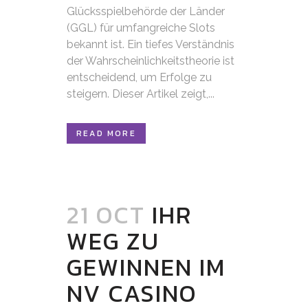
Glücksspielbehörde der Länder
(GGL) für umfangreiche Slots
bekannt ist. Ein tiefes Verständnis
der Wahrscheinlichkeitstheorie ist
entscheidend, um Erfolge zu
steigern. Dieser Artikel zeigt,...
READ MORE
21 OCT
IHR
WEG ZU
GEWINNEN IM
NV CASINO