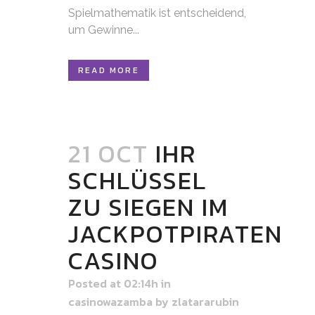
Spielmathematik ist entscheidend,
um Gewinne...
READ MORE
21 OCT
IHR
SCHLÜSSEL
ZU SIEGEN IM
JACKPOTPIRATEN
CASINO
Posted at 02:14h
in
casinowazamba
by
zlatararubin