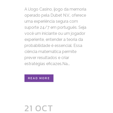
A iJogo Casino, ijogo da memoria
operado pela Dubet N.V., oferece
uma experiência segura com
suporte 24/7 em português. Seja
você um iniciante ou um jogador
experiente, entender a teoria da
probabilidade é essencial. Essa
ciência matemática permite
prever resultados e criar
estratégias eficazes.Na...
READ MORE
21 OCT