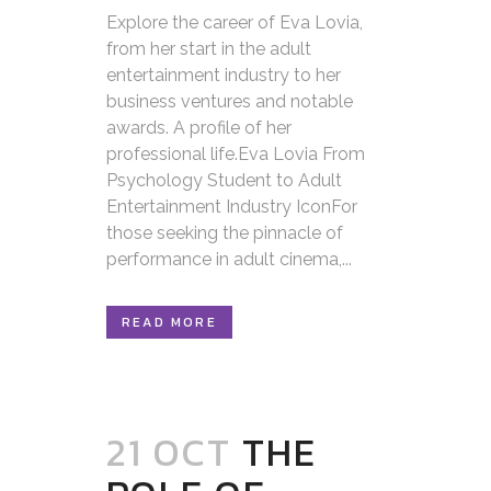
Explore the career of Eva Lovia,
from her start in the adult
entertainment industry to her
business ventures and notable
awards. A profile of her
professional life.Eva Lovia From
Psychology Student to Adult
Entertainment Industry IconFor
those seeking the pinnacle of
performance in adult cinema,...
READ MORE
21 OCT
THE