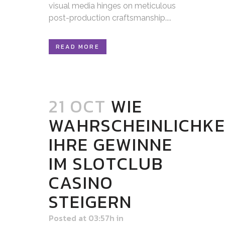
visual media hinges on meticulous
post-production craftsmanship....
READ MORE
21 OCT
WIE
WAHRSCHEINLICHKE
IHRE GEWINNE
IM SLOTCLUB
CASINO
STEIGERN
Posted at 03:57h
in