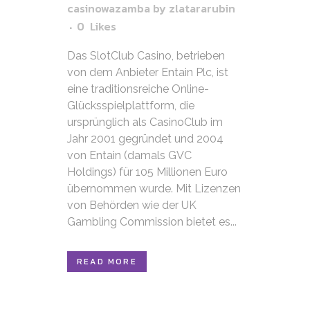
casinowazamba
by
zlatararubin
0
Likes
Das SlotClub Casino, betrieben
von dem Anbieter Entain Plc, ist
eine traditionsreiche Online-
Glücksspielplattform, die
ursprünglich als CasinoClub im
Jahr 2001 gegründet und 2004
von Entain (damals GVC
Holdings) für 105 Millionen Euro
übernommen wurde. Mit Lizenzen
von Behörden wie der UK
Gambling Commission bietet es...
READ MORE