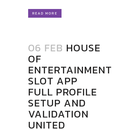
READ MORE
06 FEB
HOUSE
OF
ENTERTAINMENT
SLOT APP
FULL PROFILE
SETUP AND
VALIDATION
UNITED