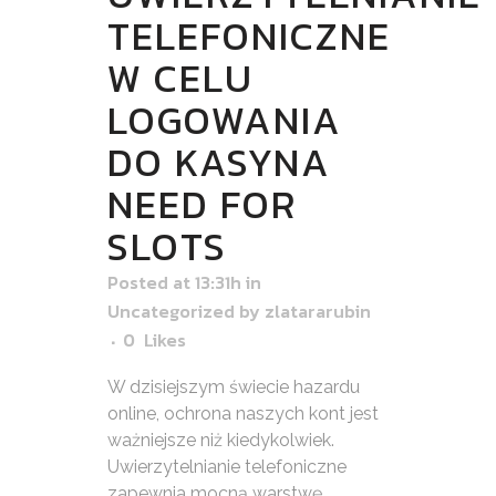
TELEFONICZNE
W CELU
LOGOWANIA
DO KASYNA
NEED FOR
SLOTS
Posted at 13:31h
in
Uncategorized
by
zlatararubin
0
Likes
W dzisiejszym świecie hazardu
online, ochrona naszych kont jest
ważniejsze niż kiedykolwiek.
Uwierzytelnianie telefoniczne
zapewnia mocną warstwę