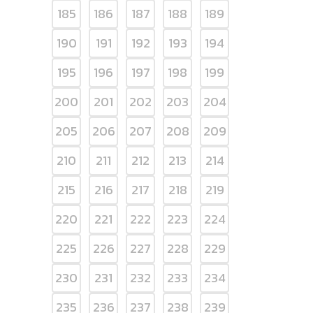
185
186
187
188
189
190
191
192
193
194
195
196
197
198
199
200
201
202
203
204
205
206
207
208
209
210
211
212
213
214
215
216
217
218
219
220
221
222
223
224
225
226
227
228
229
230
231
232
233
234
235
236
237
238
239