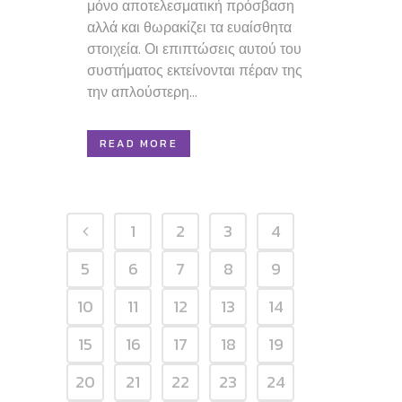
μόνο αποτελεσματική πρόσβαση
αλλά και θωρακίζει τα ευαίσθητα
στοιχεία. Οι επιπτώσεις αυτού του
συστήματος εκτείνονται πέραν της
την απλούστερη...
READ MORE
1
2
3
4
5
6
7
8
9
10
11
12
13
14
15
16
17
18
19
20
21
22
23
24