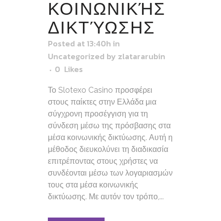
ΚΟΙΝΩΝΙΚΉΣ
ΔΙΚΤΎΩΣΗΣ
Posted at 13:40h
in
Uncategorized
by
zlatararubin
0
Likes
Το Slotexo Casino προσφέρει
στους παίκτες στην Ελλάδα μια
σύγχρονη προσέγγιση για τη
σύνδεση μέσω της πρόσβασης στα
μέσα κοινωνικής δικτύωσης. Αυτή η
μέθοδος διευκολύνει τη διαδικασία
επιτρέποντας στους χρήστες να
συνδέονται μέσω των λογαριασμών
τους στα μέσα κοινωνικής
δικτύωσης. Με αυτόν τον τρόπο,...