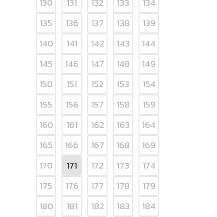
130
131
132
133
134
135
136
137
138
139
140
141
142
143
144
145
146
147
148
149
150
151
152
153
154
155
156
157
158
159
160
161
162
163
164
165
166
167
168
169
170
171
172
173
174
175
176
177
178
179
180
181
182
183
184