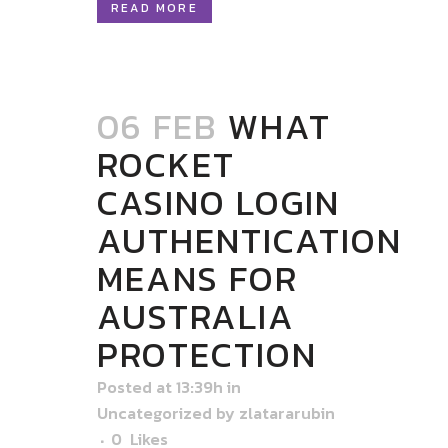
READ MORE
06 FEB
WHAT
ROCKET
CASINO LOGIN
AUTHENTICATION
MEANS FOR
AUSTRALIA
PROTECTION
Posted at 13:39h
in
Uncategorized
by
zlatararubin
0
Likes