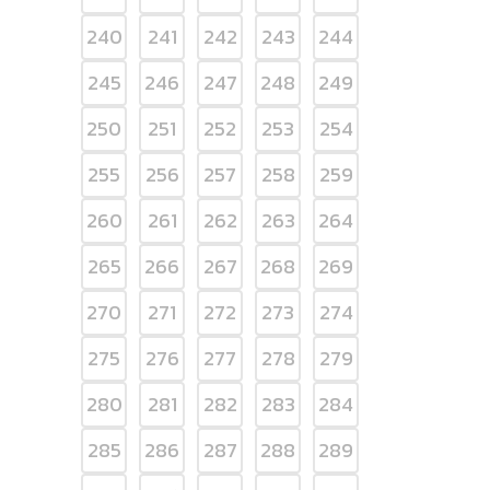
240
241
242
243
244
245
246
247
248
249
250
251
252
253
254
255
256
257
258
259
260
261
262
263
264
265
266
267
268
269
270
271
272
273
274
275
276
277
278
279
280
281
282
283
284
285
286
287
288
289