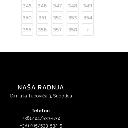
345
346
347
348
349
350
351
352
353
354
355
356
357
358
NAŠA RADNJA
Dimitrija Tucovića 3, Subotica
Telefon:
+381/24/533-532
+381/65/533-532-5