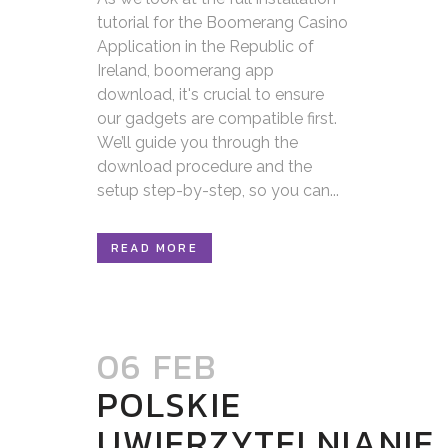
tutorial for the Boomerang Casino
Application in the Republic of
Ireland, boomerang app
download, it's crucial to ensure
our gadgets are compatible first.
We’ll guide you through the
download procedure and the
setup step-by-step, so you can...
READ MORE
06 FEB
POLSKIE
UWIERZYTELNIANIE