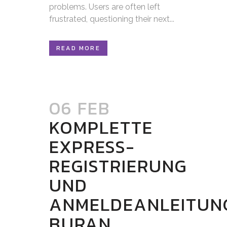
problems. Users are often left
frustrated, questioning their next...
READ MORE
06 FEB
KOMPLETTE
EXPRESS-
REGISTRIERUNG
UND
ANMELDEANLEITUN
BURAN