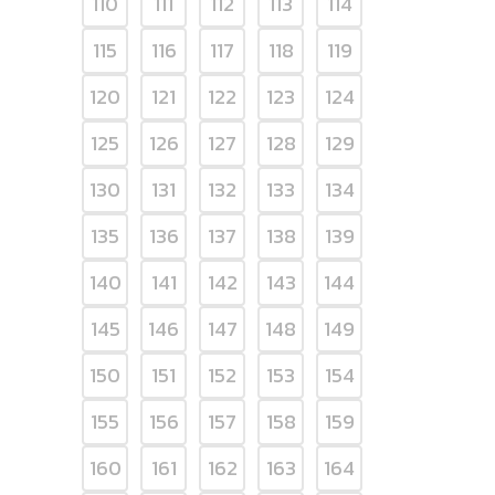
110
111
112
113
114
115
116
117
118
119
120
121
122
123
124
125
126
127
128
129
130
131
132
133
134
135
136
137
138
139
140
141
142
143
144
145
146
147
148
149
150
151
152
153
154
155
156
157
158
159
160
161
162
163
164