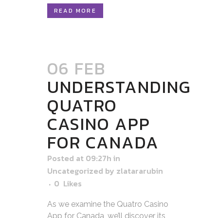
READ MORE
06 FEB
UNDERSTANDING
QUATRO
CASINO APP
FOR CANADA
Posted at 09:27h
in
Uncategorized
by
zlatararubin
0
Likes
As we examine the Quatro Casino
App for Canada, we’ll discover its