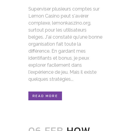
Superviser plusieurs comptes sur
Lemon Casino peut s'avérer
complexe, lemonkaszino.org,
surtout pour les utilisateurs
belges. J'ai constaté qu'une bonne
organisation fait toute la
différence. En gardant mes
identifiants et bonus, je peux
explorer facilement dans
l'expérience de jeu. Mais il existe
quelques stratégies...
READ MORE
06 FEB
HOW