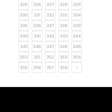
325
326
327
328
329
330
331
332
333
334
335
336
337
338
339
340
341
342
343
344
345
346
347
348
349
350
351
352
353
354
355
356
357
358