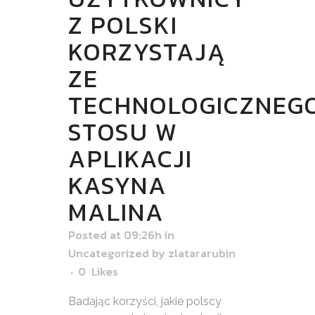
Z POLSKI
KORZYSTAJĄ
ZE
TECHNOLOGICZNEG
STOSU W
APLIKACJI
KASYNA
MALINA
Posted at 09:26h
in
Uncategorized
by
zlatararubin
0
Likes
Badając korzyści, jakie polscy