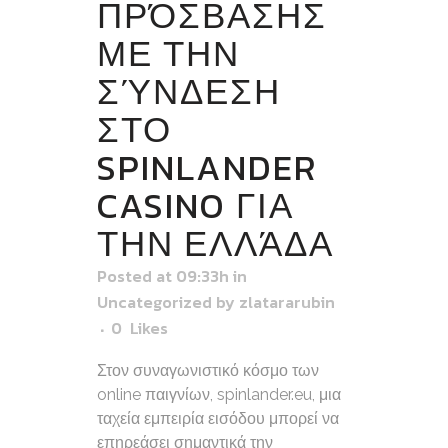
ΠΡΌΣΒΑΣΗΣ
ΜΕ ΤΗΝ
ΣΎΝΔΕΣΗ
ΣΤΟ
SPINLANDER
CASINO ΓΙΑ
ΤΗΝ ΕΛΛΆΔΑ
Posted at 09:33h
in
Uncategorized
by
zlatararubin
0
Likes
Στον συναγωνιστικό κόσμο των
online παιγνίων, spinlander.eu, μια
ταχεία εμπειρία εισόδου μπορεί να
επηρεάσει σημαντικά την