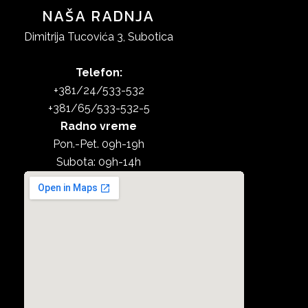
NAŠA RADNJA
Dimitrija Tucovića 3, Subotica
Telefon:
+381/24/533-532
+381/65/533-532-5
Radno vreme
Pon.-Pet. 09h-19h
Subota: 09h-14h