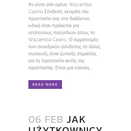
Αν είστε σαν εμένα, Wazamba
Casino Σύνδεση, εκτιμάτε την
προστασία σας στο διαδίκτυο,
ειδικά όταν πρόκειται για
ιστότοπους παιχνιδιών όπως το
Wazamba Casino. Ο τερματισμός
των συνεδριών σύνδεσης σε άλλες
συσκευές είναι ζωτικής σημασίας
για τη προστασία αυτής της
προστασίας. Είναι μια εύκολη...
READ MORE
06 FEB
JAK
UŻYTKOWNICY