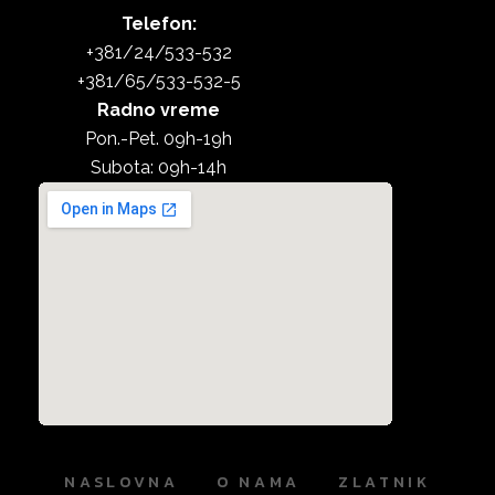
Telefon:
+381/24/533-532
+381/65/533-532-5
Radno vreme
Pon.-Pet. 09h-19h
Subota: 09h-14h
NASLOVNA
O NAMA
ZLATNIK