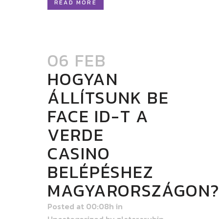
READ MORE
06 FEB
HOGYAN
ÁLLÍTSUNK BE
FACE ID-T A
VERDE
CASINO
BELÉPÉSHEZ
MAGYARORSZÁGON
Posted at 00:08h
in
Uncategorized
by
zlatararubin