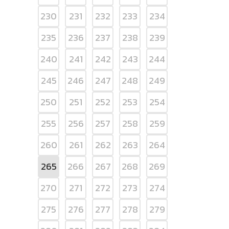
230
231
232
233
234
235
236
237
238
239
240
241
242
243
244
245
246
247
248
249
250
251
252
253
254
255
256
257
258
259
260
261
262
263
264
265
266
267
268
269
270
271
272
273
274
275
276
277
278
279