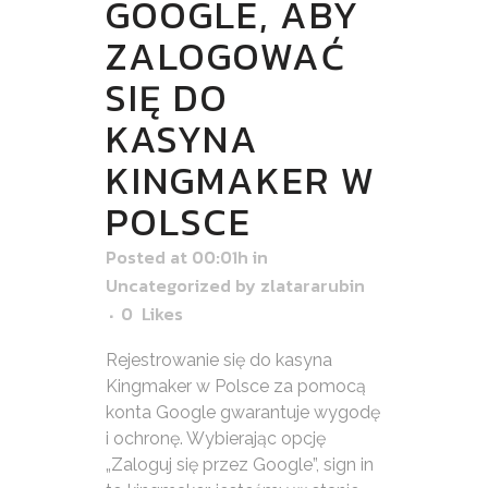
GOOGLE, ABY
ZALOGOWAĆ
SIĘ DO
KASYNA
KINGMAKER W
POLSCE
Posted at 00:01h
in
Uncategorized
by
zlatararubin
0
Likes
Rejestrowanie się do kasyna
Kingmaker w Polsce za pomocą
konta Google gwarantuje wygodę
i ochronę. Wybierając opcję
„Zaloguj się przez Google”, sign in