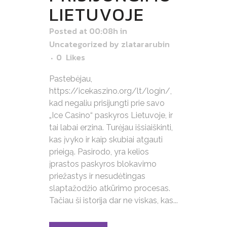
LIETUVOJE
Posted at 00:08h
in
Uncategorized
by
zlatararubin
0
Likes
Pastebėjau,
https://icekaszino.org/lt/login/,
kad negaliu prisijungti prie savo
„Ice Casino“ paskyros Lietuvoje, ir
tai labai erzina. Turėjau išsiaiškinti,
kas įvyko ir kaip skubiai atgauti
prieigą. Pasirodo, yra kelios
įprastos paskyros blokavimo
priežastys ir nesudėtingas
slaptažodžio atkūrimo procesas.
Tačiau ši istorija dar ne viskas, kas...