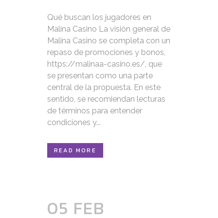
Qué buscan los jugadores en
Malina Casino La visión general de
Malina Casino se completa con un
repaso de promociones y bonos,
https://malinaa-casino.es/, que
se presentan como una parte
central de la propuesta. En este
sentido, se recomiendan lecturas
de términos para entender
condiciones y...
READ MORE
05 FEB