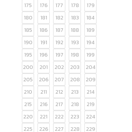
175
176
177
178
179
180
181
182
183
184
185
186
187
188
189
190
191
192
193
194
195
196
197
198
199
200
201
202
203
204
205
206
207
208
209
210
211
212
213
214
215
216
217
218
219
220
221
222
223
224
225
226
227
228
229