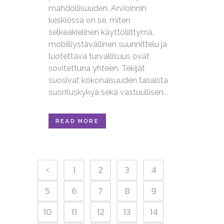
mahdollisuuden. Arvioinnin
keskiössä on se, miten
selkeäkielinen käyttöliittymä,
mobiiliystävällinen suunnittelu ja
luotettava turvallisuus ovat
sovitettuna yhteen. Tekijät
suosivat kokonaisuuden tasaista
suorituskykyä sekä vastuullisen...
READ MORE
1
2
3
4
5
6
7
8
9
10
11
12
13
14