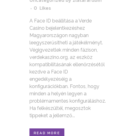
0
Likes
A Face ID beállítása a Verde
Casino bejelentkezéshez
Magyarországon nagyban
leegyszerűsítheti a játékélményt.
Végigvezetlek minden fázison,
verdekaszino.org, az eszköz
kompatibilitásának ellenőrzésétől
kezdve a Face ID
engedélyezéséig a
konfigurációkban. Fontos, hogy
minden a helyén legyen a
problémamentes konfiguráláshoz.
Ha felkészültél, megosztok
tippeket a jellemző...
READ MORE