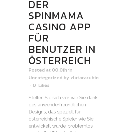
DER
SPINMAMA
CASINO APP
FÜR
BENUTZER IN
ÖSTERREICH
Posted at 00:01h
in
Uncategorized
by
zlatararubin
0
Likes
Stellen Sie sich vor, wie Sie dank
des anwenderfreundlichen
Designs, das speziell für
österreichische Spieler wie Sie
entwickelt wurde, problemlos