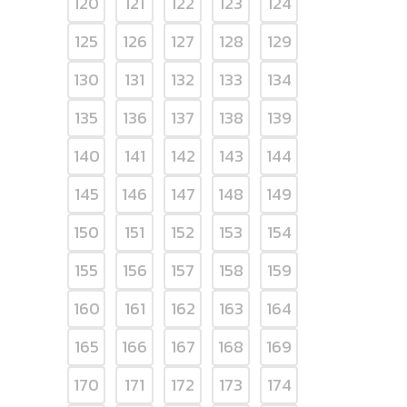
120
121
122
123
124
125
126
127
128
129
130
131
132
133
134
135
136
137
138
139
140
141
142
143
144
145
146
147
148
149
150
151
152
153
154
155
156
157
158
159
160
161
162
163
164
165
166
167
168
169
170
171
172
173
174