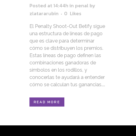
Posted at 14:44h
in
penal
by
zlatararubin
0
Likes
El Penalty Shoot-Out Betify sigue
una estructura de líneas de pago
que es clave para determinar
cómo se distribuyen los premios.
Estas líneas de pago definen las
combinaciones ganadoras de
símbolos en los rodillos, y
conocerlas te ayudará a entender
cómo se calculan tus ganancias....
READ MORE