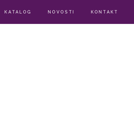
KATALOG
NOVOSTI
KONTAKT