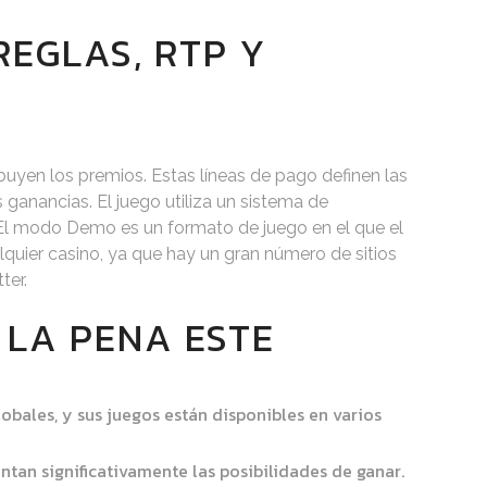
REGLAS, RTP Y
buyen los premios. Estas líneas de pago definen las
ganancias. El juego utiliza un sistema de
. El modo Demo es un formato de juego en el que el
alquier casino, ya que hay un gran número de sitios
ter.
 LA PENA ESTE
bales, y sus juegos están disponibles en varios
an significativamente las posibilidades de ganar.