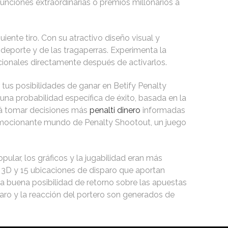
nciones extraordinarias o premios millonarios a
nte tiro. Con su atractivo diseño visual y
 deporte y de las tragaperras. Experimenta la
cionales directamente después de activarlos.
 tus posibilidades de ganar en Betify Penalty
una probabilidad específica de éxito, basada en la
irá tomar decisiones más
penalti dinero
informadas
 emocionante mundo de Penalty Shootout, un juego
lar, los gráficos y la jugabilidad eran más
 3D y 15 ubicaciones de disparo que aportan
una buena posibilidad de retorno sobre las apuestas
sparo y la reacción del portero son generados de