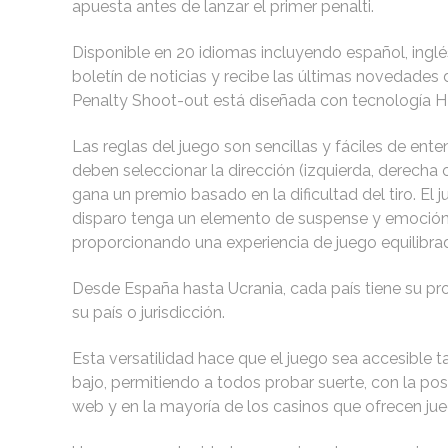
apuesta antes de lanzar el primer penalti.
Disponible en 20 idiomas incluyendo español, inglé
boletín de noticias y recibe las últimas novedades 
Penalty Shoot-out está diseñada con tecnología 
Las reglas del juego son sencillas y fáciles de en
deben seleccionar la dirección (izquierda, derecha o 
gana un premio basado en la dificultad del tiro. E
disparo tenga un elemento de suspense y emoción. P
proporcionando una experiencia de juego equilibra
Desde España hasta Ucrania, cada país tiene su p
su país o jurisdicción.
Esta versatilidad hace que el juego sea accesibl
bajo, permitiendo a todos probar suerte, con la posi
web y en la mayoría de los casinos que ofrecen ju