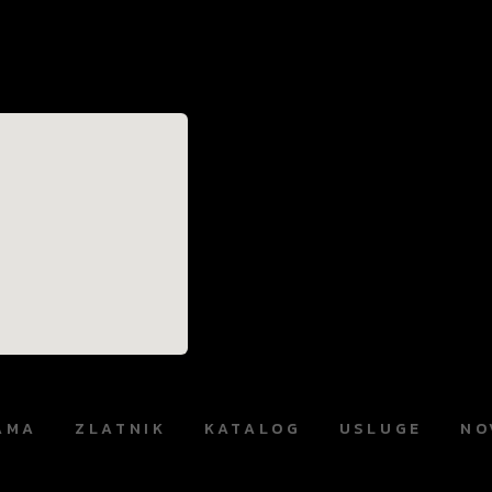
AMA
ZLATNIK
KATALOG
USLUGE
NO