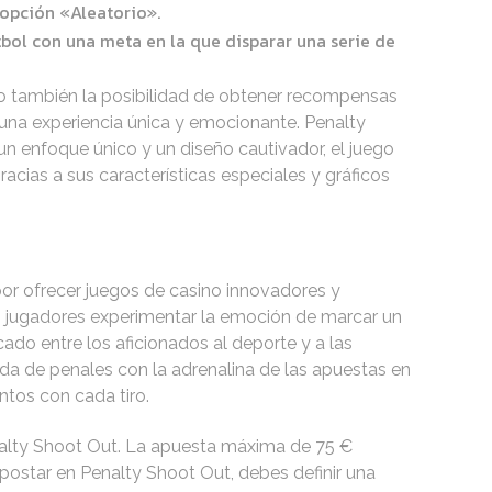
 opción «Aleatorio».
tbol con una meta en la que disparar una serie de
ino también la posibilidad de obtener recompensas
n una experiencia única y emocionante. Penalty
un enfoque único y un diseño cautivador, el juego
acias a sus características especiales y gráficos
or ofrecer juegos de casino innovadores y
los jugadores experimentar la emoción de marcar un
cado entre los aficionados al deporte y a las
da de penales con la adrenalina de las apuestas en
ntos con cada tiro.
Penalty Shoot Out. La apuesta máxima de 75 €
apostar en Penalty Shoot Out, debes definir una