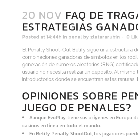
20 NOV
FAQ DE TRAGA
ESTRATEGIAS GANAD
Posted at 14:44h
in
penal
by
zlatararubin
0
Li
El Penalty Shoot-Out Betify sigue una estructura d
combinaciones ganadoras de símbolos en los rodillo
generación de números aleatorios (RNG) certificado
usuario no necesita realizar un depósito. Al mismo 
introductorios donde se encuentran estas ranuras. E
OPINIONES SOBRE PE
JUEGO DE PENALES?
Aunque EvoPlay tiene sus orígenes en Europa de
casinos en línea en todo el mundo.
En Betify Penalty ShootOut, los jugadores pued