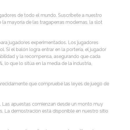
jugadores de todo el mundo. Suscríbete a nuestro
o la mayoría de las tragaperras modernas, la slot
o para jugadores experimentados. Los jugadores
 Si el balón logra entrar en la portería, el jugador
obabilidad y la recompensa, asegurando que cada
o que lo sitúa en la media de la industria,
carecidamente que compruebe las leyes de juego de
dos. Las apuestas comienzan desde un monto muy
es. La demostración está disponible en nuestro sitio