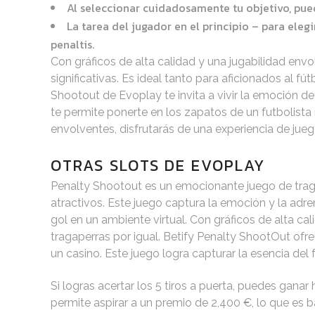
Al seleccionar cuidadosamente tu objetivo, pue
La tarea del jugador en el principio – para ele
penaltis.
Con gráficos de alta calidad y una jugabilidad env
significativas. Es ideal tanto para aficionados al 
Shootout de Evoplay te invita a vivir la emoción d
te permite ponerte en los zapatos de un futbolista 
envolventes, disfrutarás de una experiencia de jueg
OTRAS SLOTS DE EVOPLAY
Penalty Shootout es un emocionante juego de trag
atractivos. Este juego captura la emoción y la adr
gol en un ambiente virtual. Con gráficos de alta ca
tragaperras por igual. Betify Penalty ShootOut of
un casino. Este juego logra capturar la esencia del
Si logras acertar los 5 tiros a puerta, puedes gana
permite aspirar a un premio de 2,400 €, lo que es 