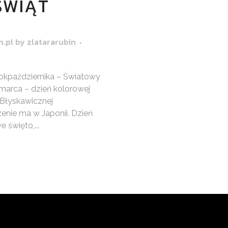
ŚWIĄT
h.pl
by
zlatararubin
okpaździernika – Światowy
 marca – dzień kolorowej
 Błyskawicznej
zenie ma w Japonii. Dzień
 święto,...