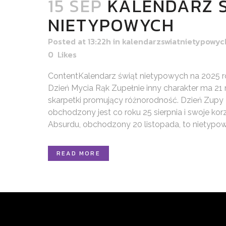
15 SEP
KALENDARZ 
NIETYPOWYCH
Posted at 13:22h
in
kalendarzswiatnietypowyc
0
Likes
ContentKalendarz świąt nietypowych na 2025 r
Dzień Mycia Rąk Zupełnie inny charakter ma 21
skarpetki promujący różnorodność. Dzień Zupy
obchodzony jest co roku 25 sierpnia i swoje kor
Absurdu, obchodzony 20 listopada, to nietypowe
READ MORE