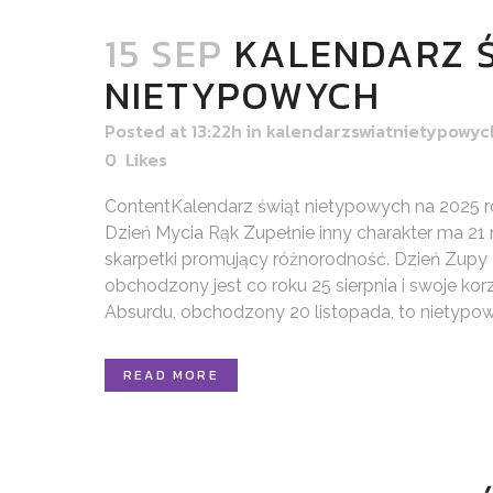
15 SEP
KALENDARZ 
NIETYPOWYCH
Posted at 13:22h
in
kalendarzswiatnietypowyc
0
Likes
ContentKalendarz świąt nietypowych na 2025 r
Dzień Mycia Rąk Zupełnie inny charakter ma 21
skarpetki promujący różnorodność. Dzień Zupy
obchodzony jest co roku 25 sierpnia i swoje kor
Absurdu, obchodzony 20 listopada, to nietypowe
READ MORE