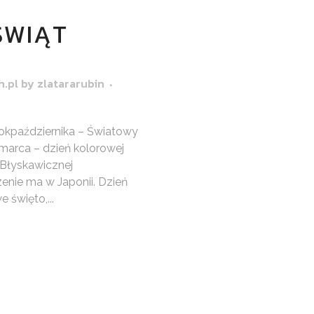
ŚWIĄT
h.pl
by
zlatararubin
okpaździernika – Światowy
 marca – dzień kolorowej
 Błyskawicznej
zenie ma w Japonii. Dzień
 święto,...