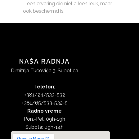
– een ervaring die niet alleen leuk, maar
ook beschermd is.
NAŠA RADNJA
Dimitrija Tucovića 3, Subotica
Telefon:
+381/24/533-532
+381/65/533-532-5
Radno vreme
Pon.-Pet. 09h-19h
Subota: 09h-14h