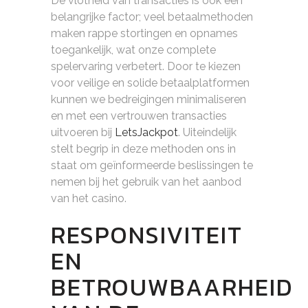
De vlotheid van transacties is ook een
belangrijke factor; veel betaalmethoden
maken rappe stortingen en opnames
toegankelijk, wat onze complete
spelervaring verbetert. Door te kiezen
voor veilige en solide betaalplatformen
kunnen we bedreigingen minimaliseren
en met een vertrouwen transacties
uitvoeren bij
LetsJackpot
. Uiteindelijk
stelt begrip in deze methoden ons in
staat om geïnformeerde beslissingen te
nemen bij het gebruik van het aanbod
van het casino.
RESPONSIVITEIT
EN
BETROUWBAARHEID