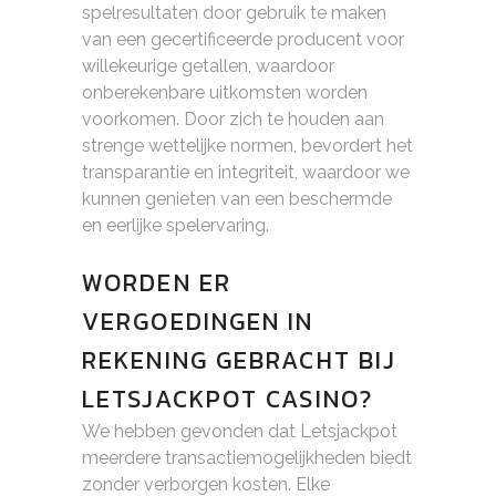
spelresultaten door gebruik te maken
van een gecertificeerde producent voor
willekeurige getallen, waardoor
onberekenbare uitkomsten worden
voorkomen. Door zich te houden aan
strenge wettelijke normen, bevordert het
transparantie en integriteit, waardoor we
kunnen genieten van een beschermde
en eerlijke spelervaring.
WORDEN ER
VERGOEDINGEN IN
REKENING GEBRACHT BIJ
LETSJACKPOT CASINO?
We hebben gevonden dat Letsjackpot
meerdere transactiemogelijkheden biedt
zonder verborgen kosten. Elke