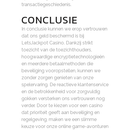
transactiegeschiedenis.
CONCLUSIE
In conclusie kunnen we erop vertrouwen
dat ons geld beschermd is bij
LetsJackpot Casino. Dankzij strikt
toezicht van de toezichthouders,
hoogwaardige encryptietechnologieën
en meerdere betaalmethoden die
beveiliging vooropstellen, kunnen we
zonder zorgen genieten van onze
spelervaring. De reactieve klantenservice
en de betrokkenheid voor zorgvuldig
gokken versterken ons vertrouwen nog
verder. Door te kiezen voor een casino
dat prioriteit geeft aan beveiliging en
regelgeving, maken we een slimme
keuze voor onze online game-avonturen