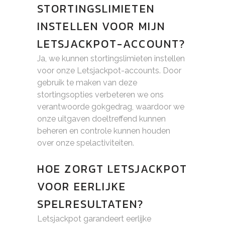
STORTINGSLIMIETEN
INSTELLEN VOOR MIJN
LETSJACKPOT-ACCOUNT?
Ja, we kunnen stortingslimieten instellen
voor onze Letsjackpot-accounts. Door
gebruik te maken van deze
stortingsopties verbeteren we ons
verantwoorde gokgedrag, waardoor we
onze uitgaven doeltreffend kunnen
beheren en controle kunnen houden
over onze spelactiviteiten.
HOE ZORGT LETSJACKPOT
VOOR EERLIJKE
SPELRESULTATEN?
Letsjackpot garandeert eerlijke