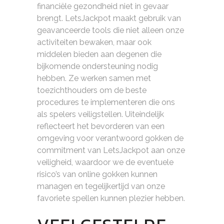
financiële gezondheid niet in gevaar
brengt. LetsJackpot maakt gebruik van
geavanceerde tools die niet alleen onze
activiteiten bewaken, maar ook
middelen bieden aan degenen die
bijkomende ondersteuning nodig
hebben. Ze werken samen met
toezichthouders om de beste
procedures te implementeren die ons
als spelers veiligstellen. Uiteindelijk
reflecteert het bevorderen van een
omgeving voor verantwoord gokken de
commitment van LetsJackpot aan onze
veiligheid, waardoor we de eventuele
risico’s van online gokken kunnen
managen en tegelijkertijd van onze
favoriete spellen kunnen plezier hebben.