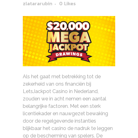
zlatararubin
0
Likes
Als het gaat met betrekking tot de
zekerheid van ons financiën bij
LetsJackpot Casino in Nederland,
zouden we in acht nemen een aantal
belangrijke factoren. Met een sterk
licentiekader en nauwgezet bewaking
door de regelgevende instanties
blijkbaar het casino de nadruk te leggen
op de bescherming van spelers. De