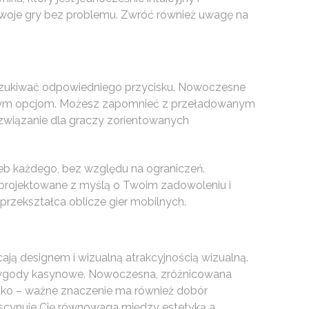
 swoje gry bez problemu. Zwróć również uwagę na
poszukiwać odpowiedniego przycisku. Nowoczesne
ągalnym opcjom. Możesz zapomnieć z przeładowanym
rozwiązanie dla graczy zorientowanych
zeb każdego, bez względu na ograniczeń.
zaprojektowane z myślą o Twoim zadowoleniu i
przekształca oblicze gier mobilnych.
cają designem i wizualną atrakcyjnością wizualną.
przygody kasynowe. Nowoczesna, zróżnicowana
stko – ważne znaczenie ma również dobór
 Fascynuje Cię równowaga między estetyką a