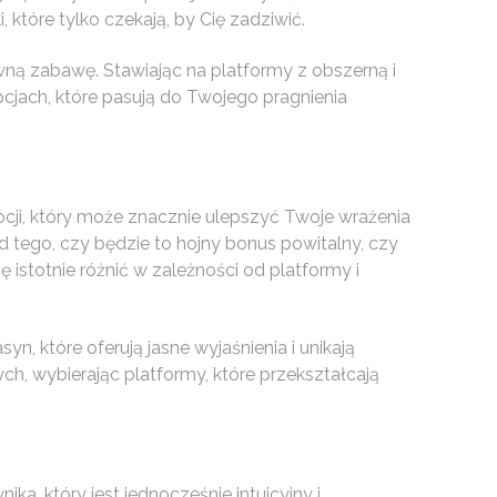
 które tylko czekają, by Cię zadziwić.
wną zabawę. Stawiając na platformy z obszerną i
cjach, które pasują do Twojego pragnienia
mocji, który może znacznie ulepszyć Twoje wrażenia
d tego, czy będzie to hojny bonus powitalny, czy
istotnie różnić w zależności od platformy i
n, które oferują jasne wyjaśnienia i unikają
ch, wybierając platformy, które przekształcają
ka, który jest jednocześnie intuicyjny i