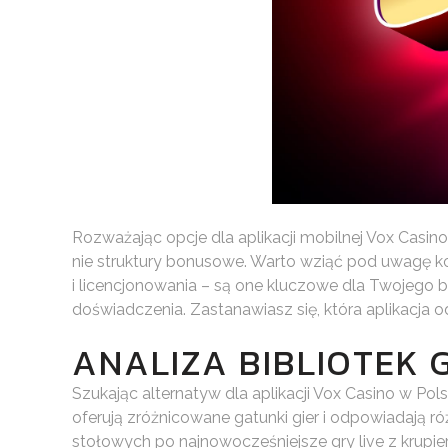
Rozważając opcje dla aplikacji mobilnej Vox Casin
nie struktury bonusowe. Warto wziąć pod uwagę kom
i licencjonowania – są one kluczowe dla Twojego
doświadczenia. Zastanawiasz się, która aplikacja
ANALIZA BIBLIOTEK G
Szukając alternatyw dla aplikacji Vox Casino w Polsc
oferują zróżnicowane gatunki gier i odpowiadają 
stołowych po najnowocześniejsze gry live z krupi