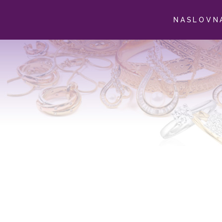
NASLOVN