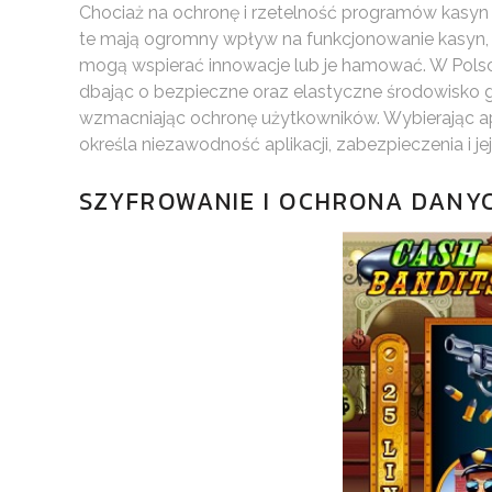
Chociaż na ochronę i rzetelność programów kasyn o
te mają ogromny wpływ na funkcjonowanie kasyn, z
mogą wspierać innowacje lub je hamować. W Polsc
dbając o bezpieczne oraz elastyczne środowisko 
wzmacniając ochronę użytkowników. Wybierając apli
określa niezawodność aplikacji, zabezpieczenia i je
SZYFROWANIE I OCHRONA DANY