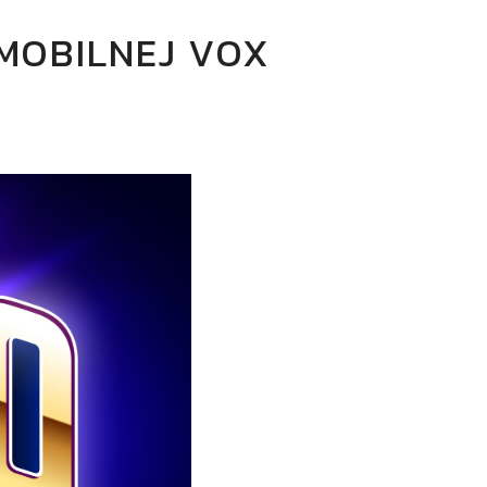
MOBILNEJ VOX