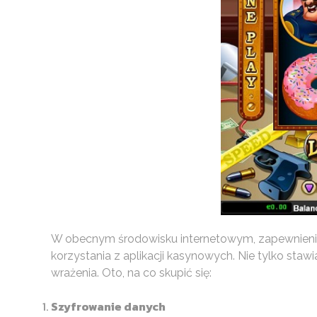
W obecnym środowisku internetowym, zapewnienie
korzystania z aplikacji kasynowych. Nie tylko sta
wrażenia. Oto, na co skupić się:
Szyfrowanie danych