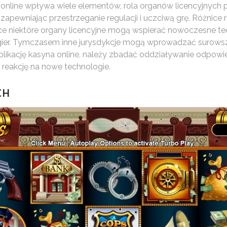
nline wpływa wiele elementów, rola organów licencyjnych po
apewniając przestrzeganie regulacji i uczciwą grę. Różnic
e niektóre organy licencyjne mogą wspierać nowoczesne tech
gier. Tymczasem inne jurysdykcje mogą wprowadzać surowsz
kację kasyna online, należy zbadać oddziaływanie odpowiedn
j reakcję na nowe technologie.
CH