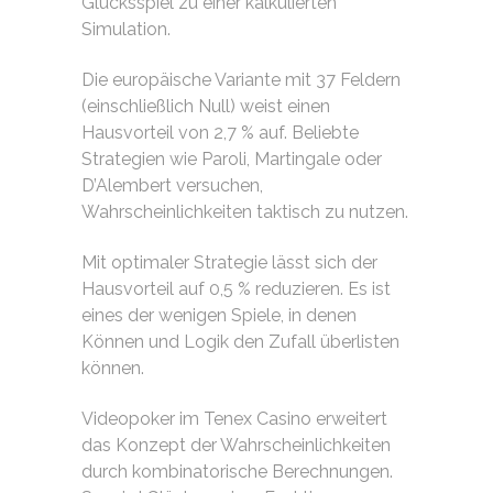
Glücksspiel zu einer kalkulierten
Simulation.
Die europäische Variante mit 37 Feldern
(einschließlich Null) weist einen
Hausvorteil von 2,7 % auf. Beliebte
Strategien wie Paroli, Martingale oder
D’Alembert versuchen,
Wahrscheinlichkeiten taktisch zu nutzen.
Mit optimaler Strategie lässt sich der
Hausvorteil auf 0,5 % reduzieren. Es ist
eines der wenigen Spiele, in denen
Können und Logik den Zufall überlisten
können.
Videopoker im Tenex Casino erweitert
das Konzept der Wahrscheinlichkeiten
durch kombinatorische Berechnungen.