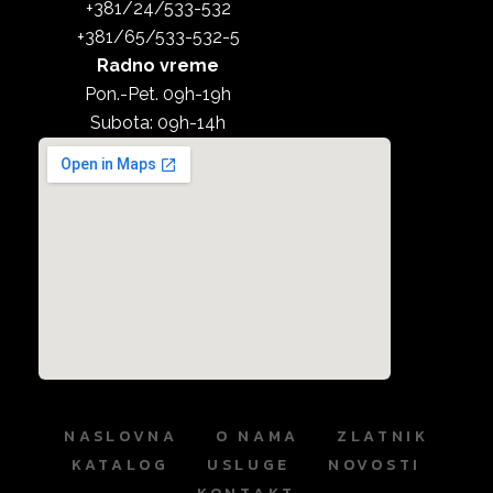
+381/24/533-532
+381/65/533-532-5
Radno vreme
Pon.-Pet. 09h-19h
Subota: 09h-14h
NASLOVNA
O NAMA
ZLATNIK
KATALOG
USLUGE
NOVOSTI