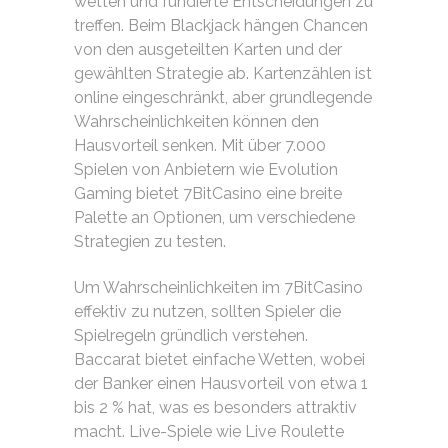
wetten und fundierte Entscheidungen zu
treffen. Beim Blackjack hängen Chancen
von den ausgeteilten Karten und der
gewählten Strategie ab. Kartenzählen ist
online eingeschränkt, aber grundlegende
Wahrscheinlichkeiten können den
Hausvorteil senken. Mit über 7.000
Spielen von Anbietern wie Evolution
Gaming bietet 7BitCasino eine breite
Palette an Optionen, um verschiedene
Strategien zu testen.
Um Wahrscheinlichkeiten im 7BitCasino
effektiv zu nutzen, sollten Spieler die
Spielregeln gründlich verstehen.
Baccarat bietet einfache Wetten, wobei
der Banker einen Hausvorteil von etwa 1
bis 2 % hat, was es besonders attraktiv
macht. Live-Spiele wie Live Roulette