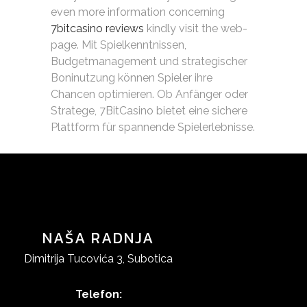
even more information concerning
7bitcasino reviews
kindly visit the web-
page. Mit Spielkenntnissen,
Budgetmanagement und strategischer
Boninutzung können Spieler ihre
Chancen optimieren. Ob Anfänger oder
Stratege, 7BitCasino bietet eine sichere
Plattform für spannende Spielerlebnisse.
NAŠA RADNJA
Dimitrija Tucovića 3, Subotica
Telefon: