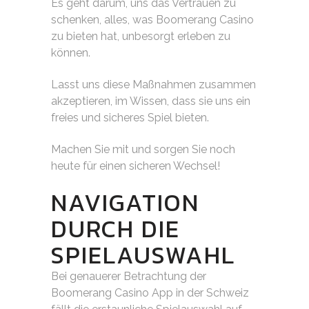
Es geht darum, uns das Vertrauen zu
schenken, alles, was Boomerang Casino
zu bieten hat, unbesorgt erleben zu
können.
Lasst uns diese Maßnahmen zusammen
akzeptieren, im Wissen, dass sie uns ein
freies und sicheres Spiel bieten.
Machen Sie mit und sorgen Sie noch
heute für einen sicheren Wechsel!
NAVIGATION
DURCH DIE
SPIELAUSWAHL
Bei genauerer Betrachtung der
Boomerang Casino App in der Schweiz