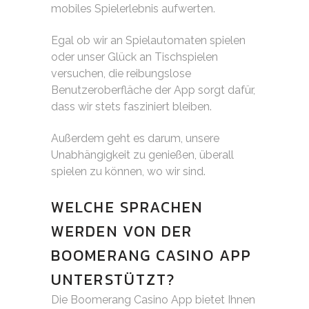
mobiles Spielerlebnis aufwerten.
Egal ob wir an Spielautomaten spielen
oder unser Glück an Tischspielen
versuchen, die reibungslose
Benutzeroberfläche der App sorgt dafür,
dass wir stets fasziniert bleiben.
Außerdem geht es darum, unsere
Unabhängigkeit zu genießen, überall
spielen zu können, wo wir sind.
WELCHE SPRACHEN
WERDEN VON DER
BOOMERANG CASINO APP
UNTERSTÜTZT?
Die Boomerang Casino App bietet Ihnen