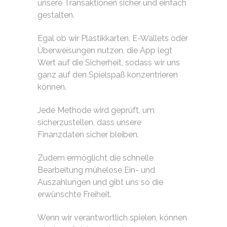
unsere Transaktionen sicher und einfach
gestalten.
Egal ob wir Plastikkarten, E-Wallets oder
Überweisungen nutzen, die App legt
Wert auf die Sicherheit, sodass wir uns
ganz auf den Spielspaß konzentrieren
können.
Jede Methode wird geprüft, um
sicherzustellen, dass unsere
Finanzdaten sicher bleiben.
Zudem ermöglicht die schnelle
Bearbeitung mühelose Ein- und
Auszahlungen und gibt uns so die
erwünschte Freiheit.
Wenn wir verantwortlich spielen, können