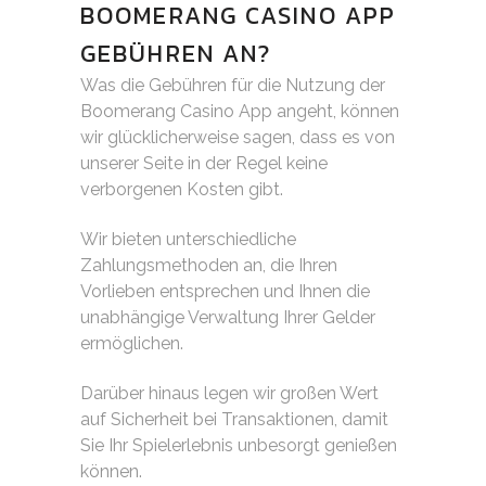
BOOMERANG CASINO APP
GEBÜHREN AN?
Was die Gebühren für die Nutzung der
Boomerang Casino App angeht, können
wir glücklicherweise sagen, dass es von
unserer Seite in der Regel keine
verborgenen Kosten gibt.
Wir bieten unterschiedliche
Zahlungsmethoden an, die Ihren
Vorlieben entsprechen und Ihnen die
unabhängige Verwaltung Ihrer Gelder
ermöglichen.
Darüber hinaus legen wir großen Wert
auf Sicherheit bei Transaktionen, damit
Sie Ihr Spielerlebnis unbesorgt genießen
können.