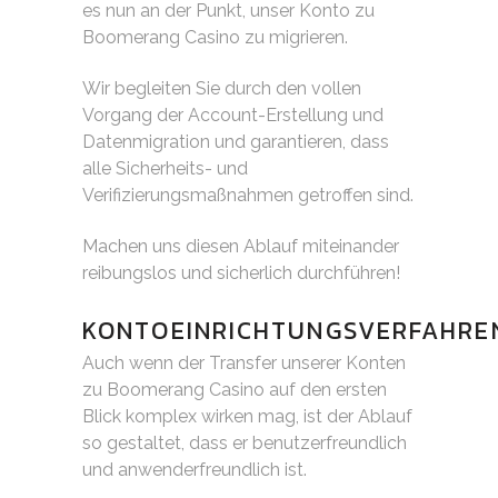
es nun an der Punkt, unser Konto zu
Boomerang Casino zu migrieren.
Wir begleiten Sie durch den vollen
Vorgang der Account-Erstellung und
Datenmigration und garantieren, dass
alle Sicherheits- und
Verifizierungsmaßnahmen getroffen sind.
Machen uns diesen Ablauf miteinander
reibungslos und sicherlich durchführen!
KONTOEINRICHTUNGSVERFAHRE
Auch wenn der Transfer unserer Konten
zu Boomerang Casino auf den ersten
Blick komplex wirken mag, ist der Ablauf
so gestaltet, dass er benutzerfreundlich
und anwenderfreundlich ist.