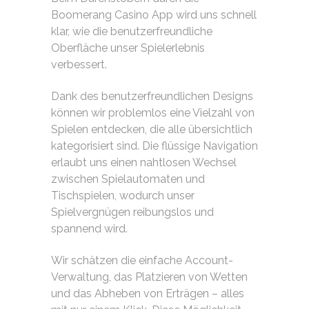
Boomerang Casino App wird uns schnell
klar, wie die benutzerfreundliche
Oberfläche unser Spielerlebnis
verbessert.
Dank des benutzerfreundlichen Designs
können wir problemlos eine Vielzahl von
Spielen entdecken, die alle übersichtlich
kategorisiert sind. Die flüssige Navigation
erlaubt uns einen nahtlosen Wechsel
zwischen Spielautomaten und
Tischspielen, wodurch unser
Spielvergnügen reibungslos und
spannend wird.
Wir schätzen die einfache Account-
Verwaltung, das Platzieren von Wetten
und das Abheben von Erträgen – alles