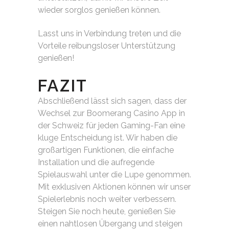
wieder sorglos genießen können.
Lasst uns in Verbindung treten und die
Vorteile reibungsloser Unterstützung
genießen!
FAZIT
Abschließend lässt sich sagen, dass der
Wechsel zur Boomerang Casino App in
der Schweiz für jeden Gaming-Fan eine
kluge Entscheidung ist. Wir haben die
großartigen Funktionen, die einfache
Installation und die aufregende
Spielauswahl unter die Lupe genommen.
Mit exklusiven Aktionen können wir unser
Spielerlebnis noch weiter verbessern.
Steigen Sie noch heute, genießen Sie
einen nahtlosen Übergang und steigen