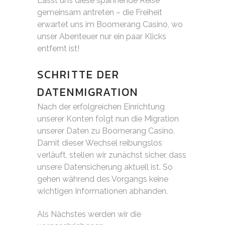
Lasst uns diese spannende Reise
gemeinsam antreten – die Freiheit
erwartet uns im Boomerang Casino, wo
unser Abenteuer nur ein paar Klicks
entfernt ist!
SCHRITTE DER
DATENMIGRATION
Nach der erfolgreichen Einrichtung
unserer Konten folgt nun die Migration
unserer Daten zu Boomerang Casino.
Damit dieser Wechsel reibungslos
verläuft, stellen wir zunächst sicher, dass
unsere Datensicherung aktuell ist. So
gehen während des Vorgangs keine
wichtigen Informationen abhanden.
Als Nächstes werden wir die