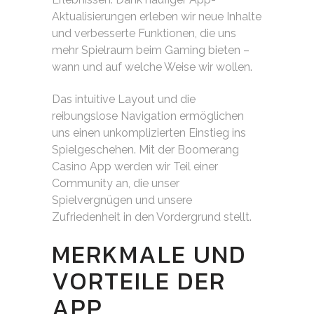
Aktualisierungen erleben wir neue Inhalte
und verbesserte Funktionen, die uns
mehr Spielraum beim Gaming bieten –
wann und auf welche Weise wir wollen.
Das intuitive Layout und die
reibungslose Navigation ermöglichen
uns einen unkomplizierten Einstieg ins
Spielgeschehen. Mit der Boomerang
Casino App werden wir Teil einer
Community an, die unser
Spielvergnügen und unsere
Zufriedenheit in den Vordergrund stellt.
MERKMALE UND
VORTEILE DER
APP