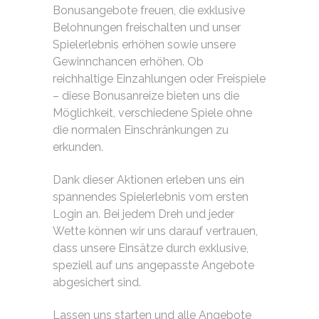
Bonusangebote freuen, die exklusive
Belohnungen freischalten und unser
Spielerlebnis erhöhen sowie unsere
Gewinnchancen erhöhen. Ob
reichhaltige Einzahlungen oder Freispiele
– diese Bonusanreize bieten uns die
Möglichkeit, verschiedene Spiele ohne
die normalen Einschränkungen zu
erkunden.
Dank dieser Aktionen erleben uns ein
spannendes Spielerlebnis vom ersten
Login an. Bei jedem Dreh und jeder
Wette können wir uns darauf vertrauen,
dass unsere Einsätze durch exklusive,
speziell auf uns angepasste Angebote
abgesichert sind.
Lassen uns starten und alle Angebote