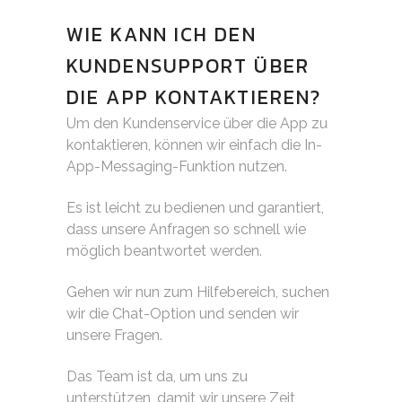
WIE KANN ICH DEN
KUNDENSUPPORT ÜBER
DIE APP KONTAKTIEREN?
Um den Kundenservice über die App zu
kontaktieren, können wir einfach die In-
App-Messaging-Funktion nutzen.
Es ist leicht zu bedienen und garantiert,
dass unsere Anfragen so schnell wie
möglich beantwortet werden.
Gehen wir nun zum Hilfebereich, suchen
wir die Chat-Option und senden wir
unsere Fragen.
Das Team ist da, um uns zu
unterstützen, damit wir unsere Zeit