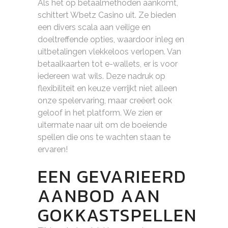
Als het op betaalmethoden aankomt,
schittert Wbetz Casino uit. Ze bieden
een divers scala aan veilige en
doeltreffende opties, waardoor inleg en
uitbetalingen vlekkeloos verlopen. Van
betaalkaarten tot e-wallets, er is voor
iedereen wat wils. Deze nadruk op
flexibiliteit en keuze verrijkt niet alleen
onze spelervaring, maar creëert ook
geloof in het platform. We zien er
uitermate naar uit om de boeiende
spellen die ons te wachten staan te
ervaren!
EEN GEVARIEERD
AANBOD AAN
GOKKASTSPELLEN