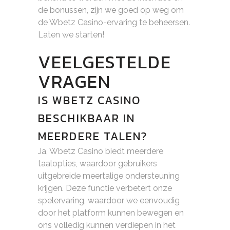
de bonussen, zijn we goed op weg om
de Wbetz Casino-ervaring te beheersen.
Laten we starten!
VEELGESTELDE
VRAGEN
IS WBETZ CASINO
BESCHIKBAAR IN
MEERDERE TALEN?
Ja, Wbetz Casino biedt meerdere
taalopties, waardoor gebruikers
uitgebreide meertalige ondersteuning
krijgen. Deze functie verbetert onze
spelervaring, waardoor we eenvoudig
door het platform kunnen bewegen en
ons volledig kunnen verdiepen in het