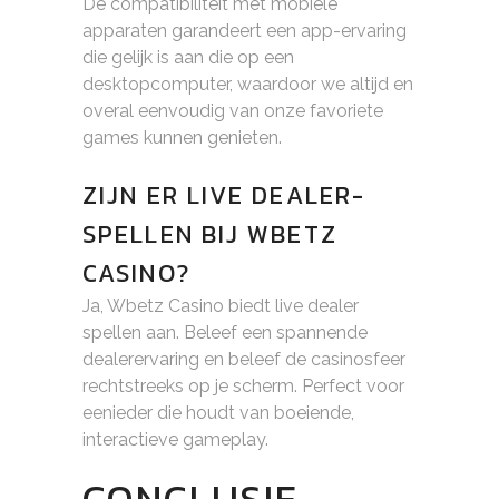
De compatibiliteit met mobiele
apparaten garandeert een app-ervaring
die gelijk is aan die op een
desktopcomputer, waardoor we altijd en
overal eenvoudig van onze favoriete
games kunnen genieten.
ZIJN ER LIVE DEALER-
SPELLEN BIJ WBETZ
CASINO?
Ja, Wbetz Casino biedt live dealer
spellen aan. Beleef een spannende
dealerervaring en beleef de casinosfeer
rechtstreeks op je scherm. Perfect voor
eenieder die houdt van boeiende,
interactieve gameplay.
CONCLUSIE