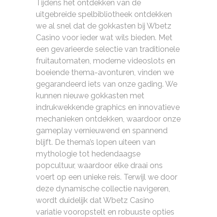
Tijdens het ontdekken van de
uitgebreide spelbibliotheek ontdekken
we al snel dat de gokkasten bij Wbetz
Casino voor ieder wat wils bieden. Met
een gevarieerde selectie van traditionele
fruitautomaten, moderne videoslots en
boeiende thema-avonturen, vinden we
gegarandeerd iets van onze gading. We
kunnen nieuwe gokkasten met
indrukwekkende graphics en innovatieve
mechanieken ontdekken, waardoor onze
gameplay vernieuwend en spannend
blijft. De thema’s lopen uiteen van
mythologie tot hedendaagse
popcultuur, waardoor elke draai ons
voert op een unieke reis. Terwijl we door
deze dynamische collectie navigeren,
wordt duidelijk dat Wbetz Casino
variatie vooropstelt en robuuste opties