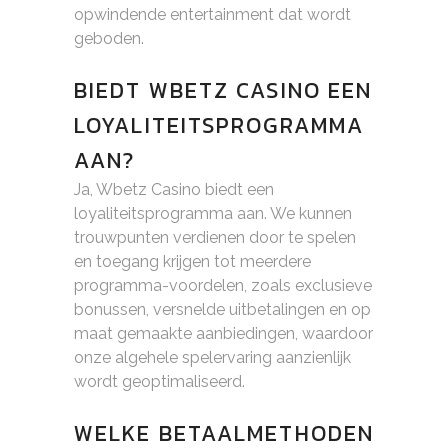
opwindende entertainment dat wordt
geboden.
BIEDT WBETZ CASINO EEN
LOYALITEITSPROGRAMMA
AAN?
Ja, Wbetz Casino biedt een
loyaliteitsprogramma aan. We kunnen
trouwpunten verdienen door te spelen
en toegang krijgen tot meerdere
programma-voordelen, zoals exclusieve
bonussen, versnelde uitbetalingen en op
maat gemaakte aanbiedingen, waardoor
onze algehele spelervaring aanzienlijk
wordt geoptimaliseerd.
WELKE BETAALMETHODEN