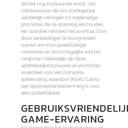
tijd hier nog kostbaarder wordt. Van
startbonussen die ons startkapitaal
aanzienlijk verhogen tot regelmatige
promoties die de spanning erin houden,
elk voordeel versterkt het avontuur. Door
deze aanbiedingen te doorgronden,
kunnen we onze speelstrategie
verbeteren en onze mogelijke winsten
vergroten. Uiteindelijk zijn deze
aantrekkelijke bonussen en promoties
essentieel voor een complete
spelervaring, waardoor Wbetz Casino
een opwindende bestemming is voor
elke slotliefhebber.
GEBRUIKSVRIENDELIJ
GAME-ERVARING
Navigeren door het spellandschap van