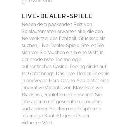
gefesselt sind.
LIVE-DEALER-SPIELE
Neben dem packenden Reiz von
Spielautomaten erwarten alle, die den
Nervenkitzel des Echtzeit-Glücksspiels
suchen, Live-Dealer-Spiele. Stellen Sie
sich vor, Sie tauchen ein in eine Welt, in
der modernste Technologie
authentisches Casino-Feeling direkt auf
Ihr Gerät bringt. Das Live-Dealer-Erlebnis
in der Vegas Hero Casino App bietet eine
innovative Variante von Klassikern wie
Blackjack, Roulette und Baccarat. Sie
interagieren mit geschulten Croupiers
und anderen Spielern und knüpfen so
lebendige Kontakte jenseits der
virtuellen Welt.