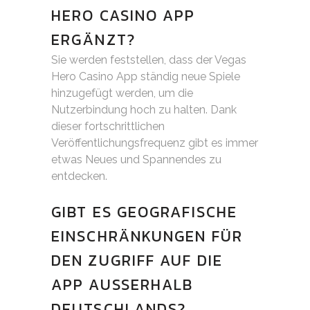
HERO CASINO APP
ERGÄNZT?
Sie werden feststellen, dass der Vegas
Hero Casino App ständig neue Spiele
hinzugefügt werden, um die
Nutzerbindung hoch zu halten. Dank
dieser fortschrittlichen
Veröffentlichungsfrequenz gibt es immer
etwas Neues und Spannendes zu
entdecken.
GIBT ES GEOGRAFISCHE
EINSCHRÄNKUNGEN FÜR
DEN ZUGRIFF AUF DIE
APP AUSSERHALB D
EUTSCHLANDS?