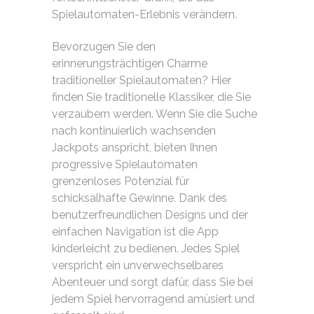
Spielautomaten-Erlebnis verändern.
Bevorzugen Sie den
erinnerungsträchtigen Charme
traditioneller Spielautomaten? Hier
finden Sie traditionelle Klassiker, die Sie
verzaubern werden. Wenn Sie die Suche
nach kontinuierlich wachsenden
Jackpots anspricht, bieten Ihnen
progressive Spielautomaten
grenzenloses Potenzial für
schicksalhafte Gewinne. Dank des
benutzerfreundlichen Designs und der
einfachen Navigation ist die App
kinderleicht zu bedienen. Jedes Spiel
verspricht ein unverwechselbares
Abenteuer und sorgt dafür, dass Sie bei
jedem Spiel hervorragend amüsiert und