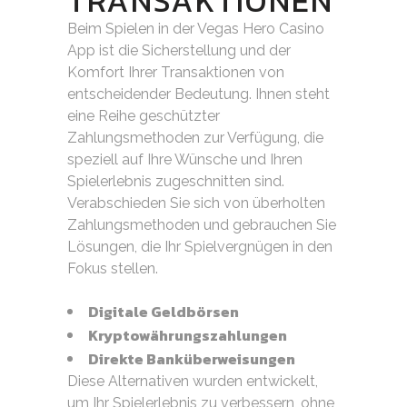
TRANSAKTIONEN
Beim Spielen in der Vegas Hero Casino
App ist die Sicherstellung und der
Komfort Ihrer Transaktionen von
entscheidender Bedeutung. Ihnen steht
eine Reihe geschützter
Zahlungsmethoden zur Verfügung, die
speziell auf Ihre Wünsche und Ihren
Spielerlebnis zugeschnitten sind.
Verabschieden Sie sich von überholten
Zahlungsmethoden und gebrauchen Sie
Lösungen, die Ihr Spielvergnügen in den
Fokus stellen.
Digitale Geldbörsen
Kryptowährungszahlungen
Direkte Banküberweisungen
Diese Alternativen wurden entwickelt,
um Ihr Spielerlebnis zu verbessern, ohne