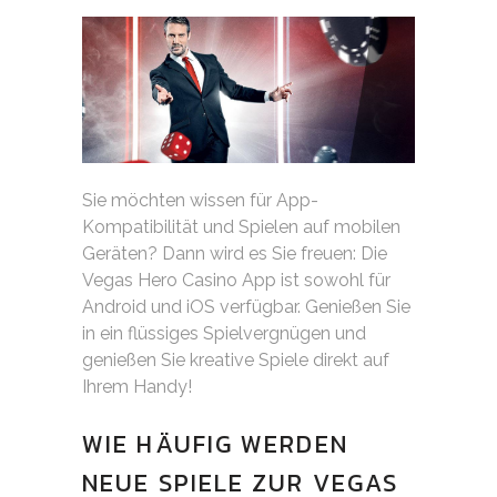
Sie möchten wissen für App-
Kompatibilität und Spielen auf mobilen
Geräten? Dann wird es Sie freuen: Die
Vegas Hero Casino App ist sowohl für
Android und iOS verfügbar. Genießen Sie
in ein flüssiges Spielvergnügen und
genießen Sie kreative Spiele direkt auf
Ihrem Handy!
WIE HÄUFIG WERDEN
NEUE SPIELE ZUR VEGAS