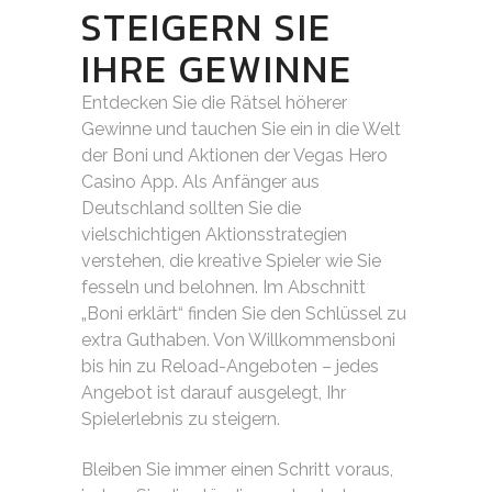
STEIGERN SIE
IHRE GEWINNE
Entdecken Sie die Rätsel höherer
Gewinne und tauchen Sie ein in die Welt
der Boni und Aktionen der Vegas Hero
Casino App. Als Anfänger aus
Deutschland sollten Sie die
vielschichtigen Aktionsstrategien
verstehen, die kreative Spieler wie Sie
fesseln und belohnen. Im Abschnitt
„Boni erklärt“ finden Sie den Schlüssel zu
extra Guthaben. Von Willkommensboni
bis hin zu Reload-Angeboten – jedes
Angebot ist darauf ausgelegt, Ihr
Spielerlebnis zu steigern.
Bleiben Sie immer einen Schritt voraus,