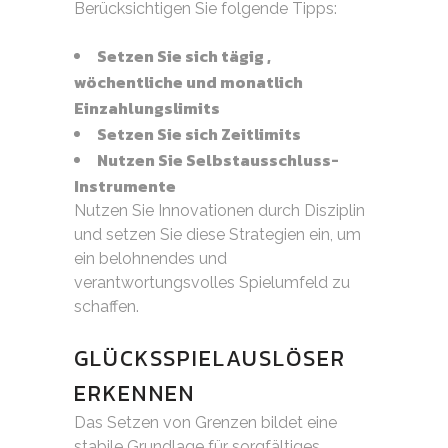
Berücksichtigen Sie folgende Tipps:
Setzen Sie sich tägig ,
wöchentliche und monatlich
Einzahlungslimits
Setzen Sie sich Zeitlimits
Nutzen Sie Selbstausschluss-
Instrumente
Nutzen Sie Innovationen durch Disziplin
und setzen Sie diese Strategien ein, um
ein belohnendes und
verantwortungsvolles Spielumfeld zu
schaffen.
GLÜCKSSPIELAUSLÖSER
ERKENNEN
Das Setzen von Grenzen bildet eine
stabile Grundlage für sorgfältiges