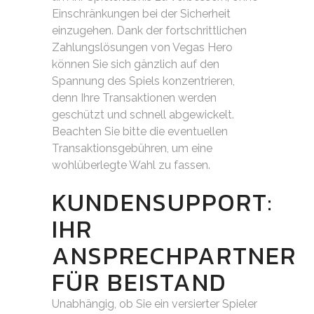
Einschränkungen bei der Sicherheit
einzugehen. Dank der fortschrittlichen
Zahlungslösungen von Vegas Hero
können Sie sich gänzlich auf den
Spannung des Spiels konzentrieren,
denn Ihre Transaktionen werden
geschützt und schnell abgewickelt.
Beachten Sie bitte die eventuellen
Transaktionsgebühren, um eine
wohlüberlegte Wahl zu fassen.
KUNDENSUPPORT:
IHR
ANSPRECHPARTNER
FÜR BEISTAND
Unabhängig, ob Sie ein versierter Spieler