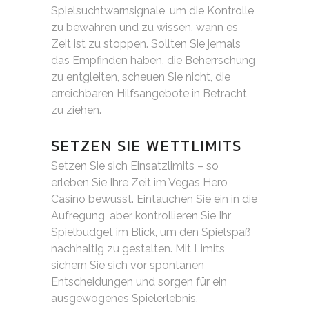
Spielsuchtwarnsignale, um die Kontrolle
zu bewahren und zu wissen, wann es
Zeit ist zu stoppen. Sollten Sie jemals
das Empfinden haben, die Beherrschung
zu entgleiten, scheuen Sie nicht, die
erreichbaren Hilfsangebote in Betracht
zu ziehen.
SETZEN SIE WETTLIMITS
Setzen Sie sich Einsatzlimits – so
erleben Sie Ihre Zeit im Vegas Hero
Casino bewusst. Eintauchen Sie ein in die
Aufregung, aber kontrollieren Sie Ihr
Spielbudget im Blick, um den Spielspaß
nachhaltig zu gestalten. Mit Limits
sichern Sie sich vor spontanen
Entscheidungen und sorgen für ein
ausgewogenes Spielerlebnis.