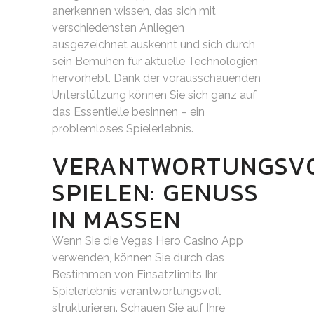
anerkennen wissen, das sich mit
verschiedensten Anliegen
ausgezeichnet auskennt und sich durch
sein Bemühen für aktuelle Technologien
hervorhebt. Dank der vorausschauenden
Unterstützung können Sie sich ganz auf
das Essentielle besinnen – ein
problemloses Spielerlebnis.
VERANTWORTUNGSV
SPIELEN: GENUSS
IN MASSEN
Wenn Sie die Vegas Hero Casino App
verwenden, können Sie durch das
Bestimmen von Einsatzlimits Ihr
Spielerlebnis verantwortungsvoll
strukturieren. Schauen Sie auf Ihre