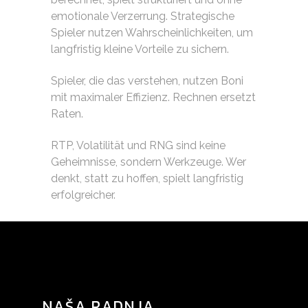
emotionale Verzerrung. Strategische
Spieler nutzen Wahrscheinlichkeiten, um
langfristig kleine Vorteile zu sichern.
Spieler, die das verstehen, nutzen Boni
mit maximaler Effizienz. Rechnen ersetzt
Raten.
RTP, Volatilität und RNG sind keine
Geheimnisse, sondern Werkzeuge. Wer
denkt, statt zu hoffen, spielt langfristig
erfolgreicher.
NAŠA RADNJA