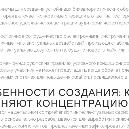
измы для создания устойчивых бихевиористических обр
оторая включает конкретные операции в ответ на постор
едельное удержание концентрации аудитории через персо
постоянное сотрудничество с электронными инструментам
ичные типы виртуальных воздействий, производя стабиль
ет актуальную дозу контента, будь то новость, лайк или
ормам фундируются на правилах условного кондициониро
кольку участник не может предугадать, когда обретет 
енных системах для повышения duration, посвящаемого в 
ЕННОСТИ СОЗДАНИЯ: К
АНЯЮТ КОНЦЕНТРАЦИЮ
ся на детальном comprehension интеллектуальных свойс
мы основательно разрабатываются для выработки исключ
зывчивых компонентов, предназначенных зафиксировать п