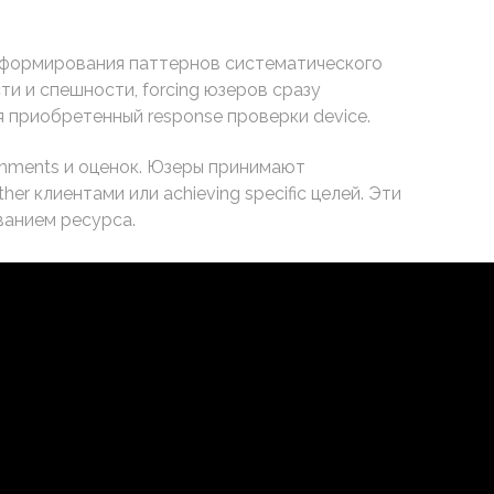
 формирования паттернов систематического
и и спешности, forcing юзеров сразу
я приобретенный response проверки device.
shments и оценок. Юзеры принимают
r клиентами или achieving specific целей. Эти
ванием ресурса.