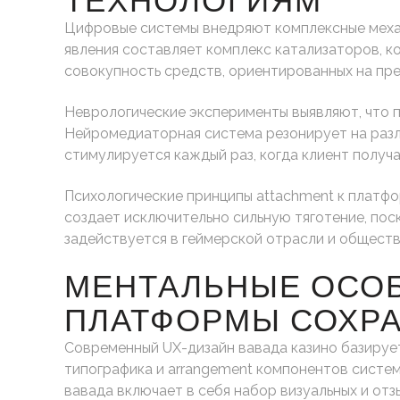
ТЕХНОЛОГИЯМ
Цифровые системы внедряют комплексные механ
явления составляет комплекс катализаторов, к
совокупность средств, ориентированных на пр
Неврологические эксперименты выявляют, что 
Нейромедиаторная система резонирует на разл
стимулируется каждый раз, когда клиент получа
Психологические принципы attachment к платф
создает исключительно сильную тяготение, пос
задействуется в геймерской отрасли и обществ
МЕНТАЛЬНЫЕ ОСОБ
ПЛАТФОРМЫ СОХР
Современный UX-дизайн вавада казино базирует
типографика и arrangement компонентов систе
вавада включает в себя набор визуальных и от