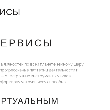
ВИСЫ
СЕРВИСЫ
личностей по всей планете земному шару.
прогрессивные паттерны деятельности и
й — электронные инструменты vavada
нсформируя устоявшиеся способы к
ИРТУАЛЬНЫМ