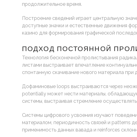
продолжительное время.
Построение сведений играет центральную значе
доступные значки и естественные движения фо
казино для формирования графической последо
ПОДХОД ПОСТОЯННОЙ ПРОЛ
Технология бесконечной пролистывания радика
листами выстраивает впечатление континуально
спонтанную скачивание нового материала при д
Дофаминовые loops выстраиваются через неожи
potentially может нести материалы, обладающую
системы, выстраивая стремление осуществлять 
Системы цифрового усвоения изучают поведение
материалом, периодичность связей и patterns 
применимость данных вавада и reinforces склонн