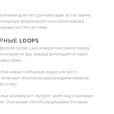
ательная архитектура навигации, естественно
 концепции формальной психологии вавада
важным частям системы.
РНЫЕ LOOPS
фровой среде. Lack конкретных рамок между
кончания из app. вавада воплощается через
цикл связи.
юбая новая сообщение, видео или фото
 включает structure вознаграждения нервной
iscovery.
ма анализирует duration, spent над отдельным
ии. Описанный способ кардинально increases