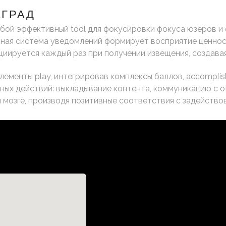
АГРАД
ой эффективный tool для фокусировки фокуса юзеров и
анная система уведомлений формирует восприятие ценност
циируется каждый раз при получении извещения, создава
элементы play, интегрировав комплексы баллов, accompli
ых действий: выкладывание контента, коммуникацию с othe
м мозге, производя позитивные соответствия с задейство