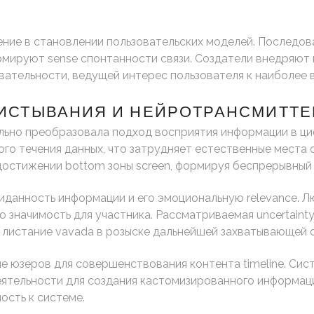
ние в становлении пользовательских моделей. Последов
рмируют sense спонтанности связи. Создатели внедряют
вательности, ведущей интерес пользователя к наиболее 
ИСТЫВАНИЯ И НЕЙРОТРАНСМИТТЕ
льно преобразовала подход восприятия информации в ци
го течения данных, что затрудняет естественные места о
остижении bottom зоны screen, формируя беспрерывный 
данность информации и его эмоциональную relevance. Л
 значимость для участника. Рассматриваемая uncertainty
листание vavada в розыске дальнейшей захватывающей d
 юзеров для совершенствования контента timeline. Систе
деятельности для создания кастомизированного информац
ость к системе.