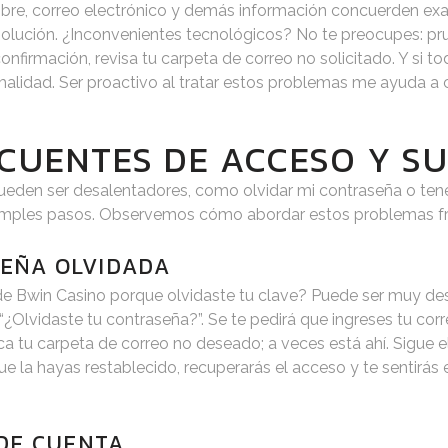
re, correo electrónico y demás información concuerden exact
 solución. ¿Inconvenientes tecnológicos? No te preocupes: p
confirmación, revisa tu carpeta de correo no solicitado. Y si 
rmalidad. Ser proactivo al tratar estos problemas me ayuda a 
CUENTES DE ACCESO Y S
en ser desalentadores, como olvidar mi contraseña o tener d
imples pasos. Observemos cómo abordar estos problemas fr
SEÑA OLVIDADA
de Bwin Casino porque olvidaste tu clave? Puede ser muy des
ce “¿Olvidaste tu contraseña?”. Se te pedirá que ingreses tu co
fica tu carpeta de correo no deseado; a veces está ahí. Sigue
ue la hayas restablecido, recuperarás el acceso y te sentirás 
 DE CUENTA