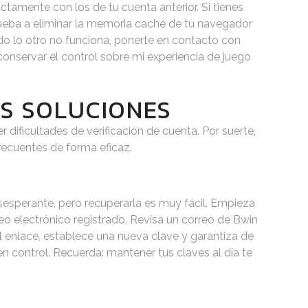
amente con los de tu cuenta anterior. Si tienes
rueba a eliminar la memoria caché de tu navegador
todo lo otro no funciona, ponerte en contacto con
conservar el control sobre mi experiencia de juego
US SOLUCIONES
ificultades de verificación de cuenta. Por suerte,
ecuentes de forma eficaz.
esperante, pero recuperarla es muy fácil. Empieza
rreo electrónico registrado. Revisa un correo de Bwin
 el enlace, establece una nueva clave y garantiza de
en control. Recuerda: mantener tus claves al día te