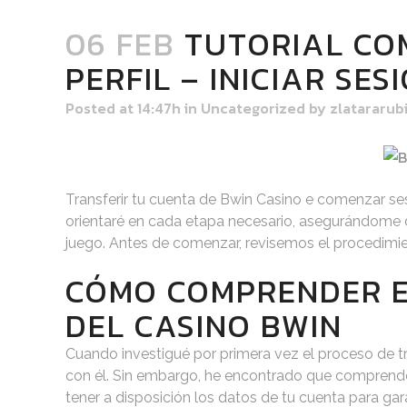
06 FEB
TUTORIAL CO
PERFIL – INICIAR SE
Posted at 14:47h
in
Uncategorized
by
zlatararub
Transferir tu cuenta de Bwin Casino e comenzar s
orientaré en cada etapa necesario, asegurándome de 
juego. Antes de comenzar, revisemos el procedimien
CÓMO COMPRENDER E
DEL CASINO BWIN
Cuando investigué por primera vez el proceso de 
con él. Sin embargo, he encontrado que comprender 
tener a disposición los datos de tu cuenta para ga