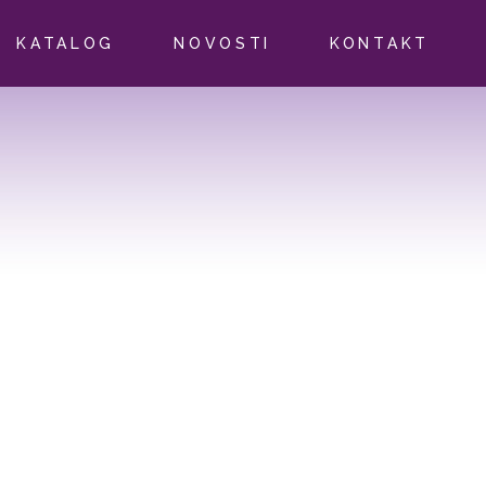
KATALOG
NOVOSTI
KONTAKT