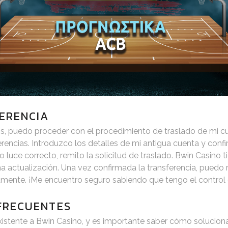
ERENCIA
s, puedo proceder con el procedimiento de traslado de mi cu
encias. Introduzco los detalles de mi antigua cuenta y confirm
 luce correcto, remito la solicitud de traslado. Bwin Casino 
na actualización. Una vez confirmada la transferencia, puedo 
tamente. ¡Me encuentro seguro sabiendo que tengo el control 
 FRECUENTES
 existente a Bwin Casino, y es importante saber cómo soluci