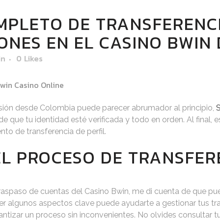
MPLETO DE TRANSFERENC
SIONES EN EL CASINO BWI
in
0
Likes
esión desde Colombia puede parecer abrumador al principio,
S
que tu identidad esté verificada y todo en orden. Al final, e
to de transferencia de perfil.
L PROCESO DE TRANSFER
traspaso de cuentas del Casino Bwin, me di cuenta de que p
algunos aspectos clave puede ayudarte a gestionar tus transf
rantizar un proceso sin inconvenientes. No olvides consultar 