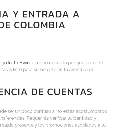
IA Y ENTRADA A
N DE COLOMBIA
ign In To Bwin
, pero no necesita por qué serlo. Te
starás listo para sumergirte en tu aventura de
ENCIA DE CUENTAS
uede ser un poco confuso si no estás acostumbrado
erencias. Requerirás verificar tu identidad y
tu saldo presente y los promociones asociados a tu