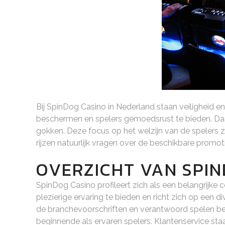
Bij SpinDog Casino in Nederland staan veiligheid 
beschermen en spelers gemoedsrust te bieden. Daarn
gokken. Deze focus op het welzijn van de spelers 
rijzen natuurlijk vragen over de beschikbare prom
OVERZICHT VAN SPIN
SpinDog Casino profileert zich als een belangrijke
plezierige ervaring te bieden en richt zich op een 
de branchevoorschriften en verantwoord spelen bev
beginnende als ervaren spelers. Klantenservice sta