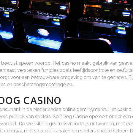
en bewust spelen voorop. Het casino maakt gebruik van geava
aast versterken functies zoals leeftijdscontrole en zelfuit
zorgt voor een betrouwbare omgeving om van te genieten. Bi
oties en beschermingsmaatregelen…
DOG CASINO
 concurrent in de Nederlandse online gamingmarkt. Het casino 
divers publiek van spelers. SpinDog Casino opereert onder een 
ordert. De website is gebruiksvriendelijk ontworpen, met een
at centraal, met speciale kanalen om spelers snel te helpen