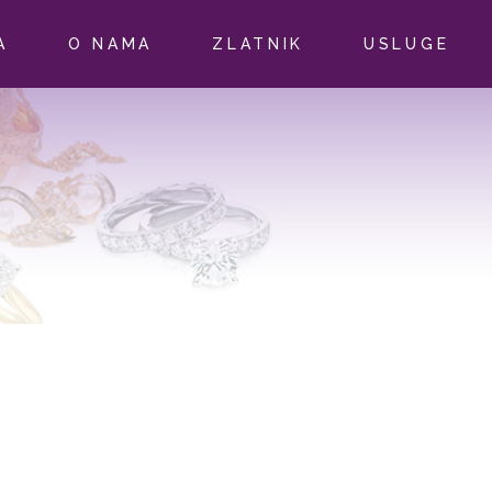
A
O NAMA
ZLATNIK
USLUGE