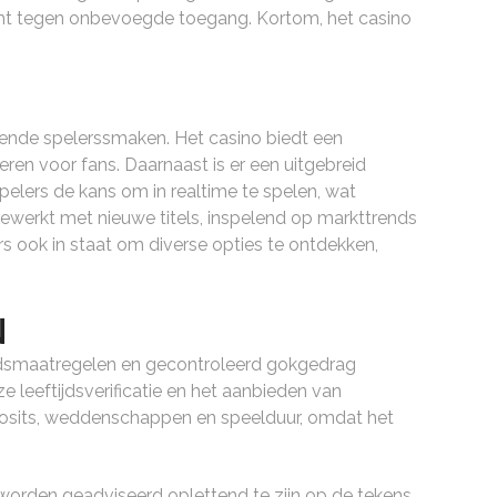
rmt tegen onbevoegde toegang. Kortom, het casino
llende spelerssmaken. Het casino biedt een
deren voor fans. Daarnaast is er een uitgebreid
pelers de kans om in realtime te spelen, wat
gewerkt met nieuwe titels, inspelend op markttrends
ers ook in staat om diverse opties te ontdekken,
N
heidsmaatregelen en gecontroleerd gokgedrag
 leeftijdsverificatie en het aanbieden van
eposits, weddenschappen en speelduur, omdat het
 worden geadviseerd oplettend te zijn op de tekens