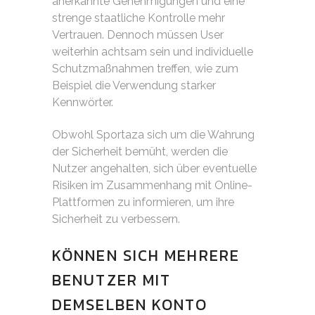
anerkannte Genehmigungen und eine
strenge staatliche Kontrolle mehr
Vertrauen. Dennoch müssen User
weiterhin achtsam sein und individuelle
Schutzmaßnahmen treffen, wie zum
Beispiel die Verwendung starker
Kennwörter.
Obwohl Sportaza sich um die Wahrung
der Sicherheit bemüht, werden die
Nutzer angehalten, sich über eventuelle
Risiken im Zusammenhang mit Online-
Plattformen zu informieren, um ihre
Sicherheit zu verbessern.
KÖNNEN SICH MEHRERE
BENUTZER MIT
DEMSELBEN KONTO