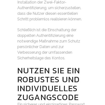
Installation der Zwei-Faktor-
Authentifizierung, um sicherzustellen,
dass die Nutzer diesen essentiellen
Schritt problemlos realisieren können.
Schließlich ist die Einschaltung der
doppelten Authentifizierung eine
notwendige Maßnahme zum Schutz
persönlicher Daten und zur
Verbesserung der umfassenden
Sicherheitslage des Kontos.
NUTZEN SIE EIN
ROBUSTES UND
INDIVIDUELLES
ZUGANGSCODE
Ein sicheres und einzigartiges Passwort