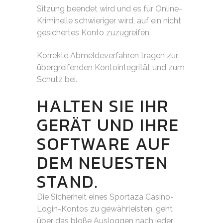
Sitzung beendet wird und es für Online-
Kriminelle schwieriger wird, auf ein nicht
gesichertes Konto zuzugreifen.
Korrekte Abmeldeverfahren tragen zur
übergreifenden Kontointegrität und zum
Schutz bei.
HALTEN SIE IHR
GERÄT UND IHRE
SOFTWARE AUF
DEM NEUESTEN
STAND.
Die Sicherheit eines Sportaza Casino-
Login-Kontos zu gewährleisten, geht
über das bloße Ausloggen nach jeder