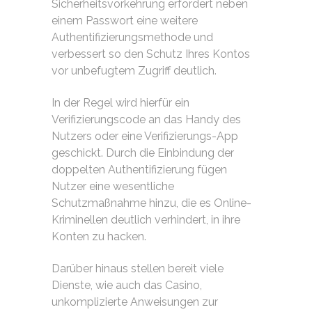
Sicherheitsvorkehrung erfordert neben
einem Passwort eine weitere
Authentifizierungsmethode und
verbessert so den Schutz Ihres Kontos
vor unbefugtem Zugriff deutlich.
In der Regel wird hierfür ein
Verifizierungscode an das Handy des
Nutzers oder eine Verifizierungs-App
geschickt. Durch die Einbindung der
doppelten Authentifizierung fügen
Nutzer eine wesentliche
Schutzmaßnahme hinzu, die es Online-
Kriminellen deutlich verhindert, in ihre
Konten zu hacken.
Darüber hinaus stellen bereit viele
Dienste, wie auch das Casino,
unkomplizierte Anweisungen zur