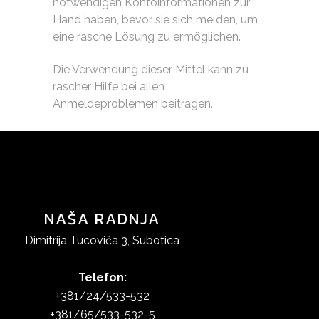
notwendigen Kontoinformationen zur
Hand haben, bevor sie sich melden, um
eine rasche Lösung zu ermöglichen.
Die Verwendung dieser Mittel kann zu
rascher Hilfe bei allen
Anmeldeproblemen beitragen.
NAŠA RADNJA
Dimitrija Tucovića 3, Subotica
Telefon:
+381/24/533-532
+381/65/533-532-5