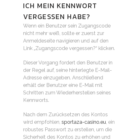
ICH MEIN KENNWORT
VERGESSEN HABE?
Wenn ein Benutzer sein Zugangscode
nicht mehr weiß, sollte er zuerst zur
Anmeldeseite navigieren und auf den
Link „Zugangscode vergessen?“ klicken.
Dieser Vorgang fordert den Benutzer in
der Regel auf, seine hinterlegte E-Mail-
Adresse einzugeben. Anschließend
erhält der Benutzer eine E-Mail mit
Schritten zum Wiederherstellen seines
Kennworts.
Nach dem Zurücksetzen des Kontos
wird empfohlen,
sportaza-casino.eu
, ein
robustes Passwort zu erstellen, um die
Sicherheit des Kontos zu erhöhen und