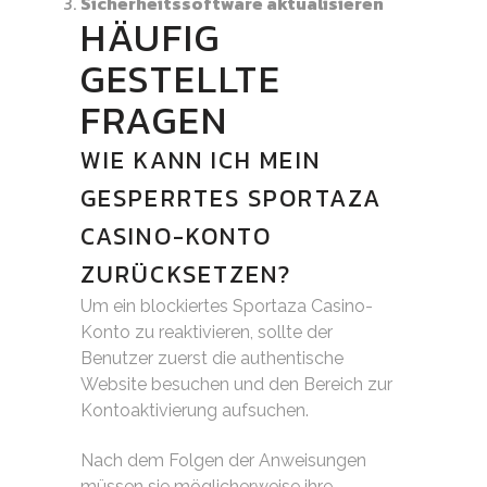
Sicherheitssoftware aktualisieren
HÄUFIG
GESTELLTE
FRAGEN
WIE KANN ICH MEIN
GESPERRTES SPORTAZA
CASINO-KONTO
ZURÜCKSETZEN?
Um ein blockiertes Sportaza Casino-
Konto zu reaktivieren, sollte der
Benutzer zuerst die authentische
Website besuchen und den Bereich zur
Kontoaktivierung aufsuchen.
Nach dem Folgen der Anweisungen
müssen sie möglicherweise ihre