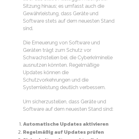
Sitzung hinaus; es umfasst auch die
Gewährleistung, dass Geräte und
Software stets auf dem neuesten Stand
sind.
Die Erneuerung von Software und
Geräten trägt zum Schutz vor
Schwachstellen bei, die Cyberkriminelle
ausnutzen könnten. Regelmäßige
Updates können die
Schutzvorkehrungen und die
Systemleistung deutlich verbessern.
Um sicherzustellen, dass Geräte und
Software auf dem neuesten Stand sind:
Automatische Updates aktivieren
Regelmäßig auf Updates prüfen