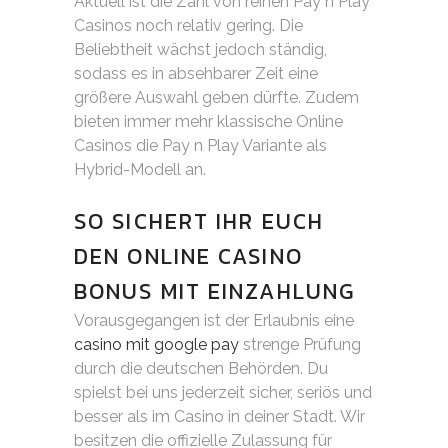
Aktuell ist die Zahl von reinen Pay n Play
Casinos noch relativ gering. Die
Beliebtheit wächst jedoch ständig,
sodass es in absehbarer Zeit eine
größere Auswahl geben dürfte. Zudem
bieten immer mehr klassische Online
Casinos die Pay n Play Variante als
Hybrid-Modell an.
SO SICHERT IHR EUCH
DEN ONLINE CASINO
BONUS MIT EINZAHLUNG
Vorausgegangen ist der Erlaubnis eine
casino mit google pay
strenge Prüfung
durch die deutschen Behörden. Du
spielst bei uns jederzeit sicher, seriös und
besser als im Casino in deiner Stadt. Wir
besitzen die offizielle Zulassung für