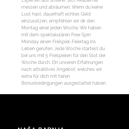
Experten aus unserer Slot Akademie
messen und abräumen. Wenn du keine
Lust hast, dauerhaft echtes Geld
einzusetzen, empfehlen wir dir den
Montag einer jeden Woche. Wir haben
mit dem spektakulären Free Spin
Monday einen Freispiel-Feiertag ins
Leben gerufen. Jede Woche startest du
bei uns mit 5 Freispielen für den Slot der
Woche durch. Ein unseren Erfahrungen
nach attraktives Angebot, welches wir
extra für dich mit fairen
Bonusbedingungen ausgestattet haben.