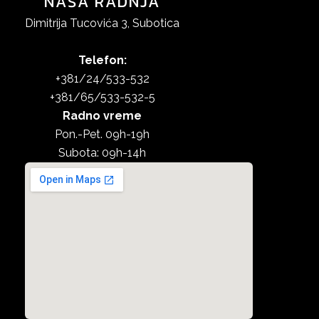
NAŠA RADNJA
Dimitrija Tucovića 3, Subotica
Telefon:
+381/24/533-532
+381/65/533-532-5
Radno vreme
Pon.-Pet. 09h-19h
Subota: 09h-14h