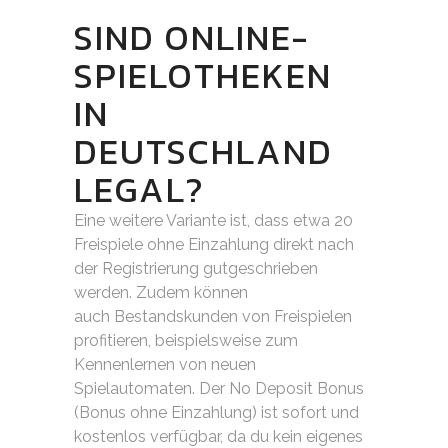
SIND ONLINE-
SPIELOTHEKEN
IN
DEUTSCHLAND
LEGAL?
Eine weitere Variante ist, dass etwa 20
Freispiele ohne Einzahlung direkt nach
der Registrierung gutgeschrieben
werden. Zudem können
auch Bestandskunden von Freispielen
profitieren, beispielsweise zum
Kennenlernen von neuen
Spielautomaten. Der No Deposit Bonus
(Bonus ohne Einzahlung) ist sofort und
kostenlos verfügbar, da du kein eigenes