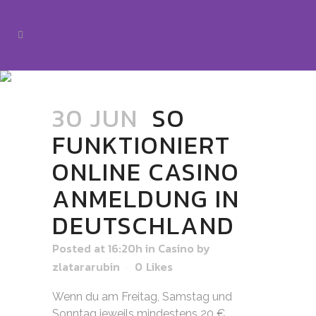
30 JUN
️ SO
FUNKTIONIERT
ONLINE CASINO
ANMELDUNG IN
DEUTSCHLAND
Posted at 16:20h
in
Casino
by
zlatararubin
0
Likes
Wenn du am Freitag, Samstag und
Sonntag jeweils mindestens 20 €