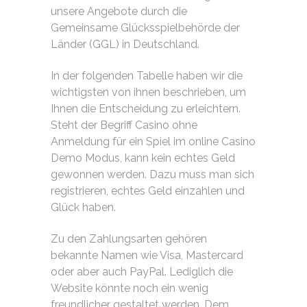
unsere Angebote durch die
Gemeinsame Glücksspielbehörde der
Länder (GGL) in Deutschland.
In der folgenden Tabelle haben wir die
wichtigsten von ihnen beschrieben, um
Ihnen die Entscheidung zu erleichtern.
Steht der Begriff Casino ohne
Anmeldung für ein Spiel im online Casino
Demo Modus, kann kein echtes Geld
gewonnen werden. Dazu muss man sich
registrieren, echtes Geld einzahlen und
Glück haben.
Zu den Zahlungsarten gehören
bekannte Namen wie Visa, Mastercard
oder aber auch PayPal. Lediglich die
Website könnte noch ein wenig
freundlicher gestaltet werden. Dem