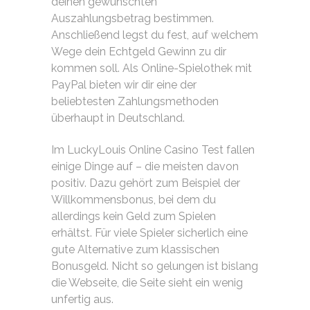
deinen gewünschten
Auszahlungsbetrag bestimmen.
Anschließend legst du fest, auf welchem
Wege dein Echtgeld Gewinn zu dir
kommen soll. Als Online-Spielothek mit
PayPal bieten wir dir eine der
beliebtesten Zahlungsmethoden
überhaupt in Deutschland.
Im LuckyLouis Online Casino Test fallen
einige Dinge auf – die meisten davon
positiv. Dazu gehört zum Beispiel der
Willkommensbonus, bei dem du
allerdings kein Geld zum Spielen
erhältst. Für viele Spieler sicherlich eine
gute Alternative zum klassischen
Bonusgeld. Nicht so gelungen ist bislang
die Webseite, die Seite sieht ein wenig
unfertig aus.