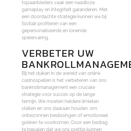
topaanbieders vaak een naadloze
gameplay en integriteit garanderen. Met
een doordachte strategie kunnen we bij
Slotlair profiteren van een
gepersonaliseerde en lonende
spelervaring.
VERBETER UW
BANKROLLMANAGEM
Bij het duiken in de wereld van online
casinospellen is het verbeteren van ons
bankrollmanagement een cruciale
strategie voor succes op de lange
termijn. We moeten heldere limieten
stellen en ons daaraan houden, om
onbezonnen beslissingen of emotioneel
gokken te voorkomen. Door een bedrag
te bepalen dat we ons prettig kunnen