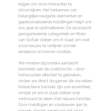
krijgen om onze interacties te
stroomlijnen. Het herkennen van
belangrijke navigatie-elementen en
gepersonaliseerde instellingen helpt ons
ons spel te optimaliseren. De doordacht
georganiseerde categorieën en filters
van Slotlair stellen ons in staat om snel
onze keuzes te verfijnen zonder
eindeloos te hoeven scrollen.
We moeten bijzondere aandacht
besteden aan de zoekfunctie – door
trefwoorden effectief te gebruiken,
vinden we direct de games die we willen.
Interactieve tutorials zijn ook essentieel,
omdat ze ons in staat stellen snel
vertrouwd te raken met nieuwe functies.
Door meldingen en voorkeuren aan te
passen, zorgen we ervoor dat onze