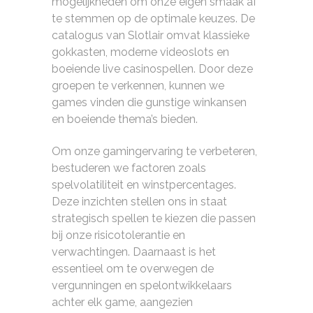
mogelijkheden om onze eigen smaak af
te stemmen op de optimale keuzes. De
catalogus van Slotlair omvat klassieke
gokkasten, moderne videoslots en
boeiende live casinospellen. Door deze
groepen te verkennen, kunnen we
games vinden die gunstige winkansen
en boeiende thema’s bieden.
Om onze gamingervaring te verbeteren,
bestuderen we factoren zoals
spelvolatiliteit en winstpercentages.
Deze inzichten stellen ons in staat
strategisch spellen te kiezen die passen
bij onze risicotolerantie en
verwachtingen. Daarnaast is het
essentieel om te overwegen de
vergunningen en spelontwikkelaars
achter elk game, aangezien