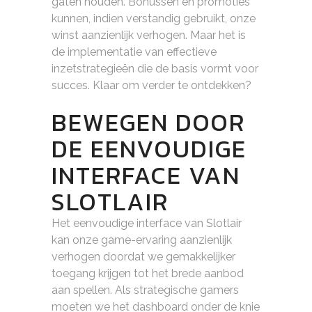
gaten houden. Bonussen en promoties
kunnen, indien verstandig gebruikt, onze
winst aanzienlijk verhogen. Maar het is
de implementatie van effectieve
inzetstrategieën die de basis vormt voor
succes. Klaar om verder te ontdekken?
BEWEGEN DOOR
DE EENVOUDIGE
INTERFACE VAN
SLOTLAIR
Het eenvoudige interface van Slotlair
kan onze game-ervaring aanzienlijk
verhogen doordat we gemakkelijker
toegang krijgen tot het brede aanbod
aan spellen. Als strategische gamers
moeten we het dashboard onder de knie