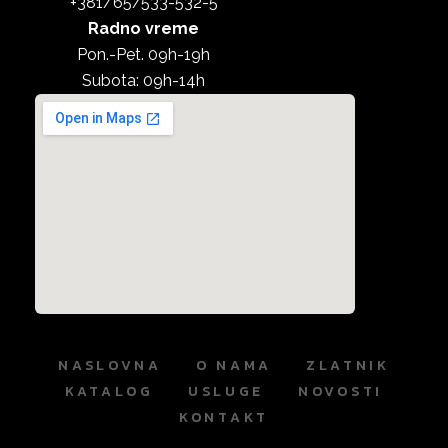
+381/65/533-532-5
Radno vreme
Pon.-Pet. 09h-19h
Subota: 09h-14h
NASLOVNA
O NAMA
ZLATNIK
KATALOG
USLUGE
NOVOSTI
KONTAKT