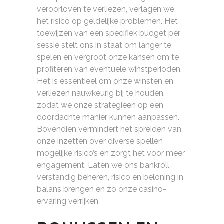
veroorloven te verliezen, verlagen we
het risico op geldelijke problemen. Het
toewijzen van een specifiek budget per
sessie stelt ons in staat om langer te
spelen en vergroot onze kansen om te
profiteren van eventuele winstperioden.
Het is essentieel om onze winsten en
verliezen nauwkeurig bij te houden,
zodat we onze strategieën op een
doordachte manier kunnen aanpassen.
Bovendien vermindert het spreiden van
onze inzetten over diverse spellen
mogelijke risico’s en zorgt het voor meer
engagement. Laten we ons bankroll
verstandig beheren, risico en beloning in
balans brengen en zo onze casino-
ervaring verrijken.