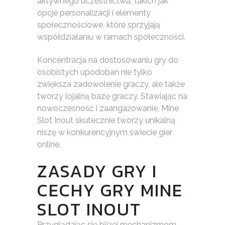
aktywnego uczestnictwa, takich jak
opcje personalizacji i elementy
społecznościowe, które sprzyjają
współdziałaniu w ramach społeczności.
Koncentracja na dostosowaniu gry do
osobistych upodobań nie tylko
zwiększa zadowolenie graczy, ale także
tworzy lojalną bazę graczy. Stawiając na
nowoczesność i zaangażowanie, Mine
Slot Inout skutecznie tworzy unikalną
niszę w konkurencyjnym świecie gier
online.
ZASADY GRY I
CECHY GRY MINE
SLOT INOUT
Przyglądając się bliżej mechanizmom