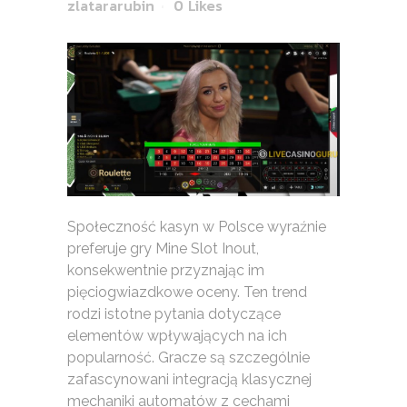
zlatararubin
0
Likes
Społeczność kasyn w Polsce wyraźnie
preferuje gry Mine Slot Inout,
konsekwentnie przyznając im
pięciogwiazdkowe oceny. Ten trend
rodzi istotne pytania dotyczące
elementów wpływających na ich
popularność. Gracze są szczególnie
zafascynowani integracją klasycznej
mechaniki automatów z cechami