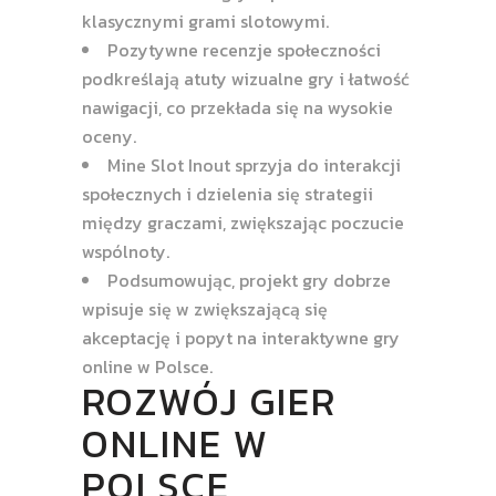
klasycznymi grami slotowymi.
Pozytywne recenzje społeczności
podkreślają atuty wizualne gry i łatwość
nawigacji, co przekłada się na wysokie
oceny.
Mine Slot Inout sprzyja do interakcji
społecznych i dzielenia się strategii
między graczami, zwiększając poczucie
wspólnoty.
Podsumowując, projekt gry dobrze
wpisuje się w zwiększającą się
akceptację i popyt na interaktywne gry
online w Polsce.
ROZWÓJ GIER
ONLINE W
POLSCE