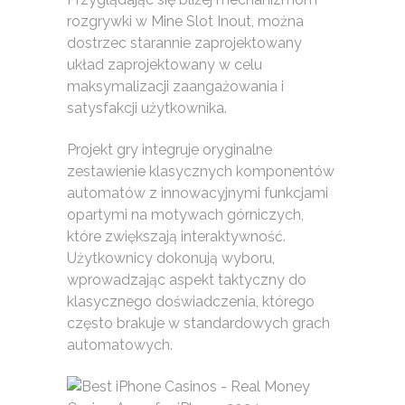
rozgrywki w Mine Slot Inout, można
dostrzec starannie zaprojektowany
układ zaprojektowany w celu
maksymalizacji zaangażowania i
satysfakcji użytkownika.
Projekt gry integruje oryginalne
zestawienie klasycznych komponentów
automatów z innowacyjnymi funkcjami
opartymi na motywach górniczych,
które zwiększają interaktywność.
Użytkownicy dokonują wyboru,
wprowadzając aspekt taktyczny do
klasycznego doświadczenia, którego
często brakuje w standardowych grach
automatowych.