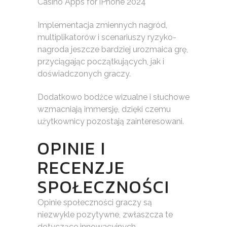
Implementacja zmiennych nagród,
multiplikatorów i scenariuszy ryzyko-
nagroda jeszcze bardziej urozmaica grę,
przyciągając początkujących, jak i
doświadczonych graczy.
Dodatkowo bodźce wizualne i słuchowe
wzmacniają immersję, dzięki czemu
użytkownicy pozostają zainteresowani.
OPINIE I
RECENZJE
SPOŁECZNOŚCI
Opinie społeczności graczy są
niezwykle pozytywne, zwłaszcza te
dotyczące innowacyjnych