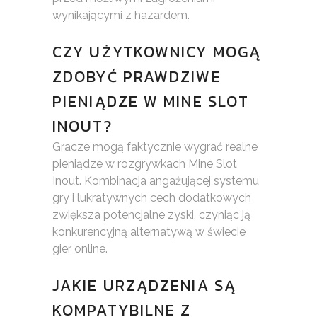
wynikającymi z hazardem.
CZY UŻYTKOWNICY MOGĄ
ZDOBYĆ PRAWDZIWE
PIENIĄDZE W MINE SLOT
INOUT?
Gracze mogą faktycznie wygrać realne
pieniądze w rozgrywkach Mine Slot
Inout. Kombinacja angażującej systemu
gry i lukratywnych cech dodatkowych
zwiększa potencjalne zyski, czyniąc ją
konkurencyjną alternatywą w świecie
gier online.
JAKIE URZĄDZENIA SĄ
KOMPATYBILNE Z