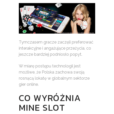
Tymczasem gracze zaczęli preferować
interakcyjne i angażujące przeżycia, co
jeszcze bardziej podniosło popyt.
W miarę postępu technologii jest
możliwe, że Polska zachowa swoją
rosnącą lokatę w globalnym sektorze
gier online.
CO WYRÓŻNIA
MINE SLOT