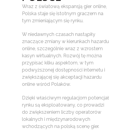
Wraz z światową ekspansją gier online,
Polska staje się istotnym graczem na
tym zmieniającym się rynku.
W niedawnych czasach nastąpiły
znaczące zmiany w kierunkach hazardu
online, szczególnie wraz z wzrostem
kasyn wirtualnych. Rozwój tę można
przypisać kilku aspektom, w tym
podwyższonej dostępności internetu i
zwiększającej się akceptacji hazardu
online wśród Polaków.
Dzięki właściwym regulacjom potencjał
rynku są eksploatowany, co prowadzi
do zwiększeniem liczby operatorów
lokalnych i międzynarodowych
wchodzących na polską scenę gier.