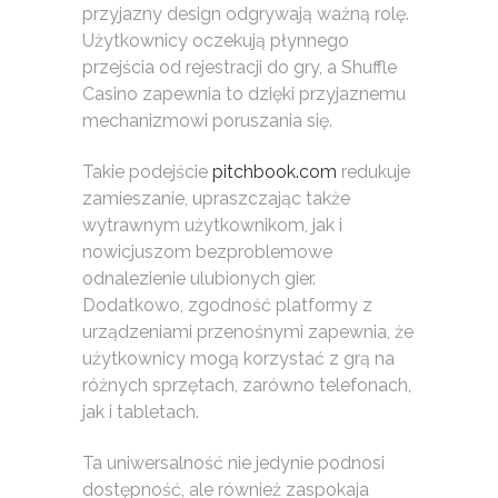
przyjazny design odgrywają ważną rolę.
Użytkownicy oczekują płynnego
przejścia od rejestracji do gry, a Shuffle
Casino zapewnia to dzięki przyjaznemu
mechanizmowi poruszania się.
Takie podejście
pitchbook.com
redukuje
zamieszanie, upraszczając także
wytrawnym użytkownikom, jak i
nowicjuszom bezproblemowe
odnalezienie ulubionych gier.
Dodatkowo, zgodność platformy z
urządzeniami przenośnymi zapewnia, że
użytkownicy mogą korzystać z grą na
różnych sprzętach, zarówno telefonach,
jak i tabletach.
Ta uniwersalność nie jedynie podnosi
dostępność, ale również zaspokaja