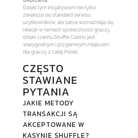
Dzięki tym inicjatywom nie tylko
zwiększa się standard serwisu
użytkowników, ale także wzmacniają się
relacje w ramach społeczności graczy,
dzięki czemu Shuffle Casino jest
wiarygodnym i przyjemnym miejscem
dla graczy z całej Polski.
CZĘSTO
STAWIANE
PYTANIA
JAKIE METODY
TRANSAKCJI SĄ
AKCEPTOWANE W
KASYNIE SHUFFLE?