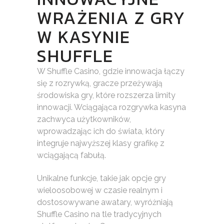
WRAŻENIA Z GRY
W KASYNIE
SHUFFLE
W Shuffle Casino, gdzie innowacja łączy
się z rozrywką, gracze przeżywają
środowiska gry, które rozszerza limity
innowacji. Wciągająca rozgrywka kasyna
zachwyca użytkowników,
wprowadzając ich do świata, który
integruje najwyższej klasy grafikę z
wciągającą fabułą.
Unikalne funkcje, takie jak opcje gry
wieloosobowej w czasie realnym i
dostosowywane awatary, wyróżniają
Shuffle Casino na tle tradycyjnych