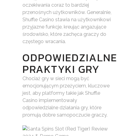
oczekiwania coraz to bardziej
przenośnych użytkowników. Generalnie,
Shuffle Casino stawia na użytkownikowi
przyjazne funkcje, kreując angażujące
środowisko, które zachęca graczy do
częstego wracania.
ODPOWIEDZIALNE
PRAKTYKI GRY
Chociaż gry w sieci mogą być
emocjonującym przeżyciem, kluczowe
jest, aby platformy takie jak Shuffle
Casino implementowały
odpowiedzialne działania gry, które
promują dobre samopoczucie graczy.