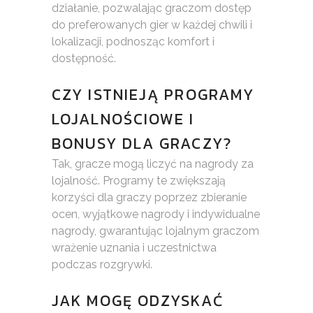
działanie, pozwalając graczom dostęp
do preferowanych gier w każdej chwili i
lokalizacji, podnosząc komfort i
dostępność.
CZY ISTNIEJĄ PROGRAMY
LOJALNOŚCIOWE I
BONUSY DLA GRACZY?
Tak, gracze mogą liczyć na nagrody za
lojalność. Programy te zwiększają
korzyści dla graczy poprzez zbieranie
ocen, wyjątkowe nagrody i indywidualne
nagrody, gwarantując lojalnym graczom
wrażenie uznania i uczestnictwa
podczas rozgrywki.
JAK MOGĘ ODZYSKAĆ