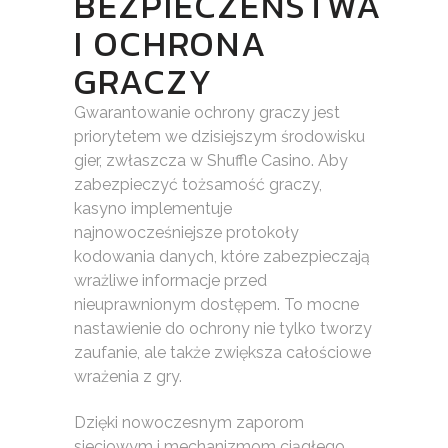
BEZPIECZEŃSTWA
I OCHRONA
GRACZY
Gwarantowanie ochrony graczy jest
priorytetem we dzisiejszym środowisku
gier, zwłaszcza w Shuffle Casino. Aby
zabezpieczyć tożsamość graczy,
kasyno implementuje
najnowocześniejsze protokoły
kodowania danych, które zabezpieczają
wrażliwe informacje przed
nieuprawnionym dostępem. To mocne
nastawienie do ochrony nie tylko tworzy
zaufanie, ale także zwiększa całościowe
wrażenia z gry.
Dzięki nowoczesnym zaporom
sieciowym i mechanizmom ciągłego