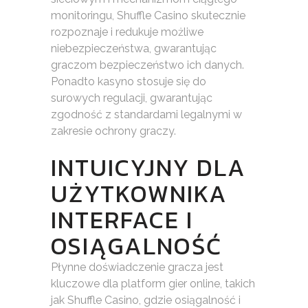
monitoringu, Shuffle Casino skutecznie
rozpoznaje i redukuje możliwe
niebezpieczeństwa, gwarantując
graczom bezpieczeństwo ich danych.
Ponadto kasyno stosuje się do
surowych regulacji, gwarantując
zgodność z standardami legalnymi w
zakresie ochrony graczy.
INTUICYJNY DLA
UŻYTKOWNIKA
INTERFACE I
OSIĄGALNOŚĆ
Płynne doświadczenie gracza jest
kluczowe dla platform gier online, takich
jak Shuffle Casino, gdzie osiągalność i