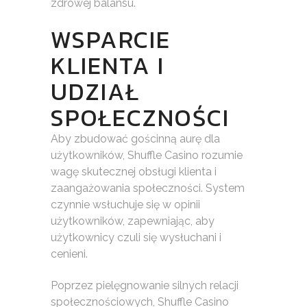
zdrowej balansu.
WSPARCIE
KLIENTA I
UDZIAŁ
SPOŁECZNOŚCI
Aby zbudować gościnną aurę dla
użytkowników, Shuffle Casino rozumie
wagę skutecznej obsługi klienta i
zaangażowania społeczności. System
czynnie wsłuchuje się w opinii
użytkowników, zapewniając, aby
użytkownicy czuli się wysłuchani i
cenieni.
Poprzez pielęgnowanie silnych relacji
społecznościowych, Shuffle Casino