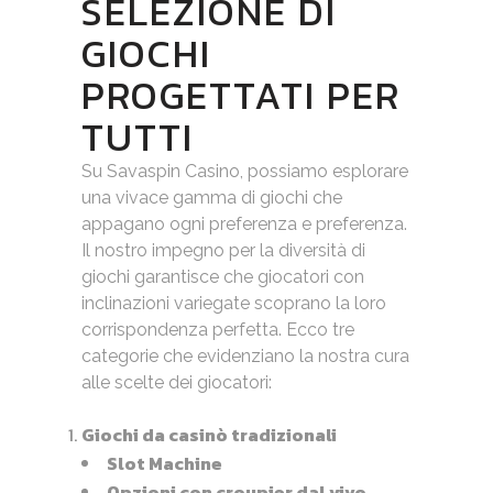
SELEZIONE DI
GIOCHI
PROGETTATI PER
TUTTI
Su Savaspin Casino, possiamo esplorare
una vivace gamma di giochi che
appagano ogni preferenza e preferenza.
Il nostro impegno per la diversità di
giochi garantisce che giocatori con
inclinazioni variegate scoprano la loro
corrispondenza perfetta. Ecco tre
categorie che evidenziano la nostra cura
alle scelte dei giocatori:
Giochi da casinò tradizionali
Slot Machine
Opzioni con croupier dal vivo