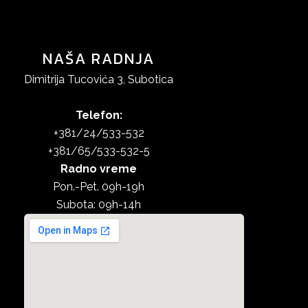
NAŠA RADNJA
Dimitrija Tucovića 3, Subotica
Telefon:
+381/24/533-532
+381/65/533-532-5
Radno vreme
Pon.-Pet. 09h-19h
Subota: 09h-14h