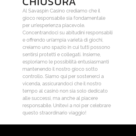
CHIUSURA
Al Savaspin Casino crediamo che il
gioco responsabile sia fondamentale
per un’esperienza piacevole.
Concentrandoci su abitudini responsabili
e offrendo un’ampia varietà di giochi,
creiamo uno spazio in cui tutti possono
sentirsi protetti e collegati. Insieme,
esploriamo le possibilità entusiasmanti
mantenendo il nostro gioco sotto
controllo. Siamo qui per sostenerci a
vicenda, assicurandoci che il nostro
tempo al casinò non sia solo dedicato
alle successi, ma anche al piacere
responsabile. Unitevi a noi per celebrare
questo straordinario viaggio!