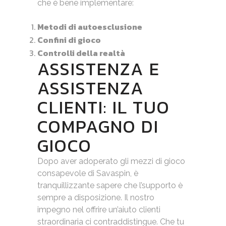
che è bene implementare:
Metodi di autoesclusione
Confini di gioco
Controlli della realtà
ASSISTENZA E
ASSISTENZA
CLIENTI: IL TUO
COMPAGNO DI
GIOCO
Dopo aver adoperato gli mezzi di gioco
consapevole di Savaspin, è
tranquillizzante sapere che l’supporto è
sempre a disposizione. Il nostro
impegno nel offrire un’aiuto clienti
straordinaria ci contraddistingue. Che tu