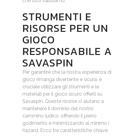
che tutti valutiamo.
STRUMENTI E
RISORSE PER UN
GIOCO
RESPONSABILE A
SAVASPIN
Per garantire che la nostra esperienza di
gioco rimanga divertente e sicura, è
cruciale utilizzare gli strumenti e le
materiali per il gioco sicuro offerti su
Savaspin. Queste risorse ci aiutano a
mantenere il dominio del nostro
cammino ludico, offrendo il pieno
godimento e minimizzando al minimo i
hazard. Ecco tre caratteristiche chiave