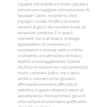
squadra che amplifica il nostro piacere e
stimola una maggiore comunicazione. Al
Savaspin Casino, scopriamo che il
impegno sociale modifica le nostre
sessioni di gioco da momenti isolati ad
avventure condivise. È in questi
momenti che scambiamo strategie,
applaudiamo le conquiste e ci
sosteniamo a vicenda nelle sconfitte,
costruendo una atmosfera di mutuo
rispetto e incoraggiamento. Questa
struttura di relazioni non solo potenzia il
nostro cammino ludico, ma ci aiuta
anche a crescere come giocatori,
affrontando insieme le difficoltà. In
definitiva, è questo dinamico senso di
appartenenza che trasforma il gioco in
un’avventura eccezionale e gratificante