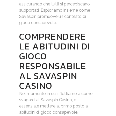
assicurando che tutti si percepiscano
supportati. Esploriamo insieme come
Savaspin promuove un contesto di
gioco consapevole.
COMPRENDERE
LE ABITUDINI DI
GIOCO
RESPONSABILE
AL SAVASPIN
CASINO
Nel momento in cui riflettiamo a come
svagarci al Savaspin Casino, è
essenziale mettere al primo posto a
abitudini di gioco consapevole.