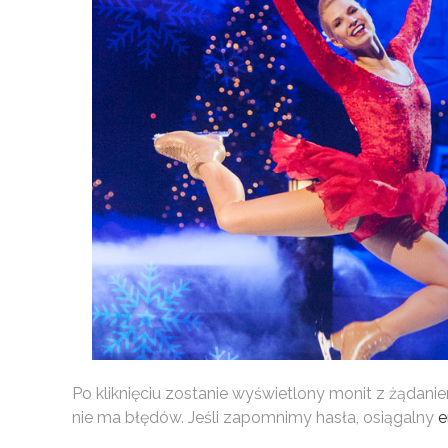
Po kliknięciu zostanie wyświetlony monit z żądan
nie ma błędów. Jeśli zapomnimy hasła, osiągalny
e