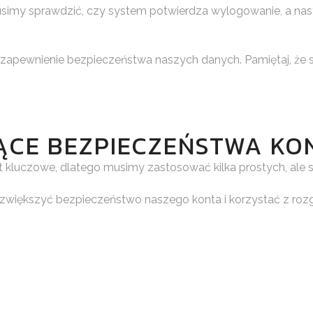
simy sprawdzić, czy system potwierdza wylogowanie, a nas
pewnienie bezpieczeństwa naszych danych. Pamiętaj, że sta
CE BEZPIECZEŃSTWA KO
 kluczowe, dlatego musimy zastosować kilka prostych, ale 
 zwiększyć bezpieczeństwo naszego konta i korzystać z ro