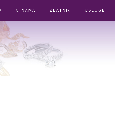
A
O NAMA
ZLATNIK
USLUGE