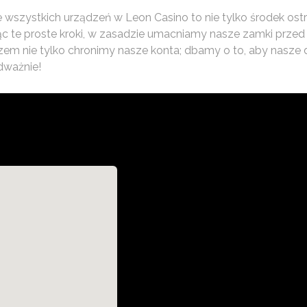
zystkich urządzeń w Leon Casino to nie tylko środek ostroż
c te proste kroki, w zasadzie umacniamy nasze zamki przed 
azem nie tylko chronimy nasze konta; dbamy o to, aby nasze
dważnie!