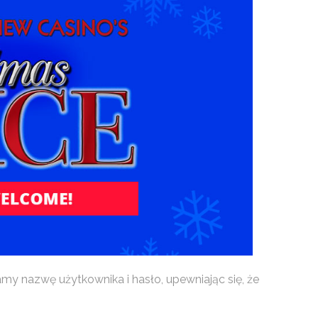
y nazwę użytkownika i hasło, upewniając się, że