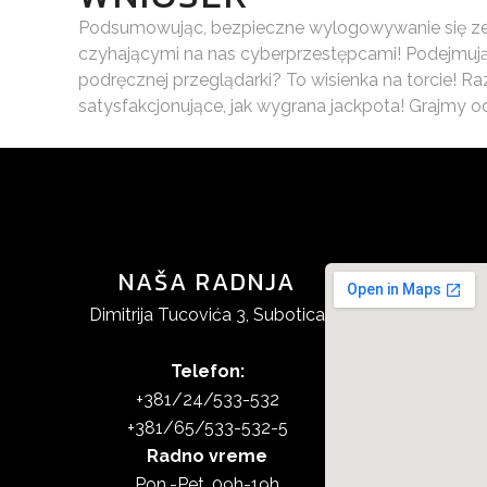
Podsumowując, bezpieczne wylogowywanie się ze ws
czyhającymi na nas cyberprzestępcami! Podejmują
podręcznej przeglądarki? To wisienka na torcie! R
satysfakcjonujące, jak wygrana jackpota! Grajmy o
NAŠA RADNJA
Dimitrija Tucovića 3, Subotica
Telefon:
+381/24/533-532
+381/65/533-532-5
Radno vreme
Pon.-Pet. 09h-19h