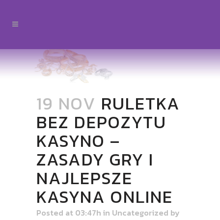
19 NOV
RULETKA
BEZ DEPOZYTU
KASYNO –
ZASADY GRY I
NAJLEPSZE
KASYNA ONLINE
Posted at 03:47h
in
Uncategorized
by