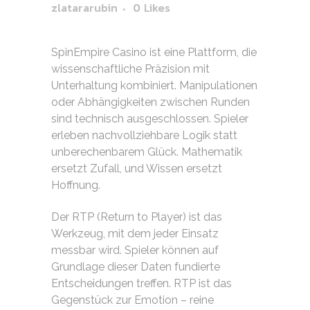
zlatararubin
0
Likes
SpinEmpire Casino ist eine Plattform, die
wissenschaftliche Präzision mit
Unterhaltung kombiniert. Manipulationen
oder Abhängigkeiten zwischen Runden
sind technisch ausgeschlossen. Spieler
erleben nachvollziehbare Logik statt
unberechenbarem Glück. Mathematik
ersetzt Zufall, und Wissen ersetzt
Hoffnung.
Der RTP (Return to Player) ist das
Werkzeug, mit dem jeder Einsatz
messbar wird. Spieler können auf
Grundlage dieser Daten fundierte
Entscheidungen treffen. RTP ist das
Gegenstück zur Emotion – reine