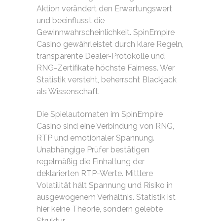
Aktion verändert den Erwartungswert
und beeinflusst die
Gewinnwahrscheinlichkeit. SpinEmpire
Casino gewährleistet durch klare Regeln,
transparente Dealer-Protokolle und
RNG-Zertifikate höchste Fairness. Wer
Statistik versteht, beherrscht Blackjack
als Wissenschaft.
Die Spielautomaten im SpinEmpire
Casino sind eine Verbindung von RNG,
RTP und emotionaler Spannung.
Unabhängige Prüfer bestätigen
regelmäßig die Einhaltung der
deklarierten RTP-Werte. Mittlere
Volatilität hält Spannung und Risiko in
ausgewogenem Verhältnis. Statistik ist
hier keine Theorie, sondern gelebte
Struktur.