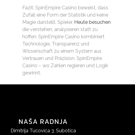
Fazit: SpinEmpire Casino beweist, dass
Zufall eine Form der Statistik und keine
Magie darstellt. Spieler,
Heute besuchen
die verstehen, analysieren statt zu
hoffen. SpinEmpire Casino kombiniert
Technologie, Transparenz und
Wissenschaft zu einem System aus
Vertrauen und Präzision. SpinEmpire
Casino – wo Zahlen regieren und Logik
gewinnt.
NAŠA RADNJA
Dimitrija Tucovića 3, Subotica