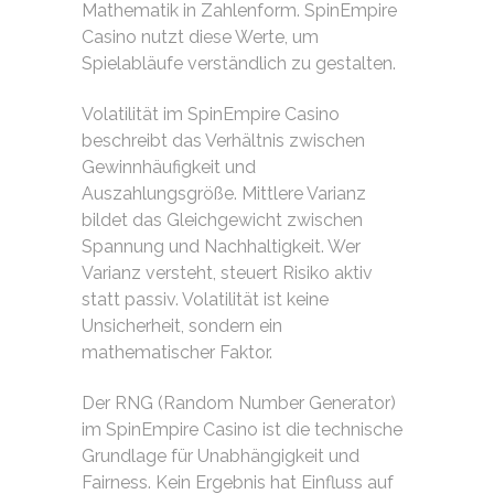
Mathematik in Zahlenform. SpinEmpire
Casino nutzt diese Werte, um
Spielabläufe verständlich zu gestalten.
Volatilität im SpinEmpire Casino
beschreibt das Verhältnis zwischen
Gewinnhäufigkeit und
Auszahlungsgröße. Mittlere Varianz
bildet das Gleichgewicht zwischen
Spannung und Nachhaltigkeit. Wer
Varianz versteht, steuert Risiko aktiv
statt passiv. Volatilität ist keine
Unsicherheit, sondern ein
mathematischer Faktor.
Der RNG (Random Number Generator)
im SpinEmpire Casino ist die technische
Grundlage für Unabhängigkeit und
Fairness. Kein Ergebnis hat Einfluss auf