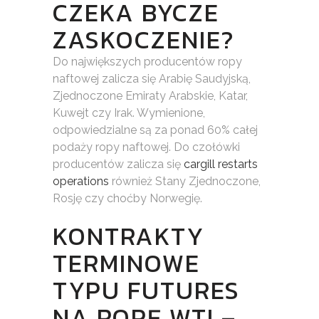
CZEKA BYCZE
ZASKOCZENIE?
Do największych producentów ropy
naftowej zalicza się Arabię Saudyjską,
Zjednoczone Emiraty Arabskie, Katar,
Kuwejt czy Irak. Wymienione,
odpowiedzialne są za ponad 60% całej
podaży ropy naftowej. Do czołówki
producentów zalicza się
cargill restarts
operations
również Stany Zjednoczone,
Rosję czy choćby Norwegię.
KONTRAKTY
TERMINOWE
TYPU FUTURES
NA ROPĘ WTI –