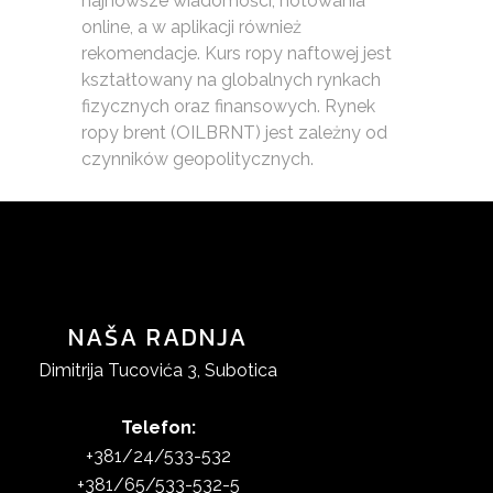
najnowsze wiadomości, notowania
online, a w aplikacji również
rekomendacje. Kurs ropy naftowej jest
kształtowany na globalnych rynkach
fizycznych oraz finansowych. Rynek
ropy brent (OILBRNT) jest zależny od
czynników geopolitycznych.
NAŠA RADNJA
Dimitrija Tucovića 3, Subotica
Telefon:
+381/24/533-532
+381/65/533-532-5