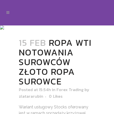
15 FEB
ROPA WTI
NOTOWANIA
SUROWCÓW
ZŁOTO ROPA
SUROWCE
Posted at 15:54h
in
Forex Trading
by
zlatararubin
0
Likes
Wariant usługowy Stocks oferowany
jest w ramach sprzedaży krzyżowej