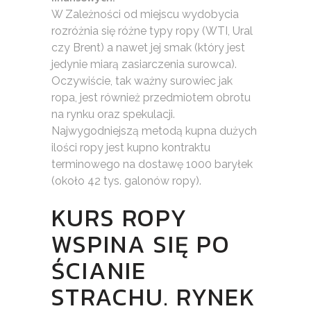
W Zależności od miejscu wydobycia
rozróżnia się różne typy ropy (WTI, Ural
czy Brent) a nawet jej smak (który jest
jedynie miarą zasiarczenia surowca).
Oczywiście, tak ważny surowiec jak
ropa, jest również przedmiotem obrotu
na rynku oraz spekulacji.
Najwygodniejszą metodą kupna dużych
ilości ropy jest kupno kontraktu
terminowego na dostawę 1000 baryłek
(około 42 tys. galonów ropy).
KURS ROPY
WSPINA SIĘ PO
ŚCIANIE
STRACHU. RYNEK