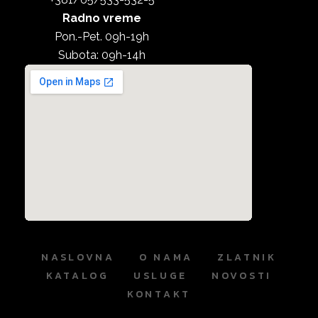
Radno vreme
Pon.-Pet. 09h-19h
Subota: 09h-14h
NASLOVNA
O NAMA
ZLATNIK
KATALOG
USLUGE
NOVOSTI
KONTAKT