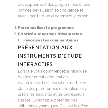
développement des programmes et des
normes d’évaluation soit novatrice et
avant-gardiste. Voici comment y réussir :
Personnaliser le programme
Priorité aux normes d’évaluation
Favorisez les commentaires
PRÉSENTATION AUX
INSTRUMENTS D’ÉTUDE
INTERACTIFS
Lorsque vous commencez à introduire
des instruments d’éducation
dynamiques, il est crucial de mettre en
place des plateformes qui impliquent à
la fois les étudiants et les professeurs
suisses. Exploitez le potentiel des
imitations dynamiques. Ces outils offrent