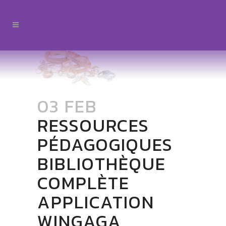
03 FEB
RESSOURCES
PÉDAGOGIQUES
BIBLIOTHÈQUE
COMPLÈTE
APPLICATION
WINGAGA