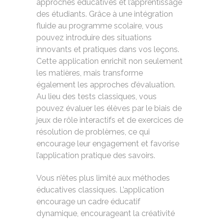
approches éducatives et l’apprentissage
des étudiants. Grâce à une intégration
fluide au programme scolaire, vous
pouvez introduire des situations
innovants et pratiques dans vos leçons.
Cette application enrichit non seulement
les matières, mais transforme
également les approches d’évaluation.
Au lieu des tests classiques, vous
pouvez évaluer les élèves par le biais de
jeux de rôle interactifs et de exercices de
résolution de problèmes, ce qui
encourage leur engagement et favorise
l’application pratique des savoirs.
Vous n’êtes plus limité aux méthodes
éducatives classiques. L’application
encourage un cadre éducatif
dynamique, encourageant la créativité