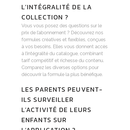
L’INTÉGRALITÉ DE LA
COLLECTION ?
Vous vous posez des questions sur le
prix de l’abonnement ? Découvrez nos
formules créatives et flexibles, conçues
à vos besoins. Elles vous donnent accès
à l’intégralité du catalogue, combinant
tarif compétitif et richesse du contenu.
Comparez les diverses options pour
découvrir la formule la plus bénéfique.
LES PARENTS PEUVENT-
ILS SURVEILLER
L’ACTIVITÉ DE LEURS
ENFANTS SUR