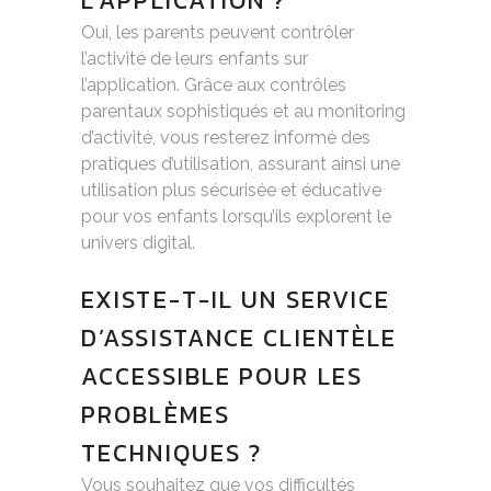
L’APPLICATION ?
Oui, les parents peuvent contrôler
l’activité de leurs enfants sur
l’application. Grâce aux contrôles
parentaux sophistiqués et au monitoring
d’activité, vous resterez informé des
pratiques d’utilisation, assurant ainsi une
utilisation plus sécurisée et éducative
pour vos enfants lorsqu’ils explorent le
univers digital.
EXISTE-T-IL UN SERVICE
D’ASSISTANCE CLIENTÈLE
ACCESSIBLE POUR LES
PROBLÈMES
TECHNIQUES ?
Vous souhaitez que vos difficultés