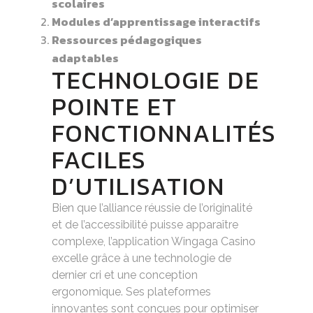
scolaires
Modules d’apprentissage interactifs
Ressources pédagogiques
adaptables
TECHNOLOGIE DE
POINTE ET
FONCTIONNALITÉS
FACILES
D’UTILISATION
Bien que l’alliance réussie de l’originalité
et de l’accessibilité puisse apparaître
complexe, l’application Wingaga Casino
excelle grâce à une technologie de
dernier cri et une conception
ergonomique. Ses plateformes
innovantes sont conçues pour optimiser