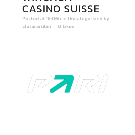
CASINO SUISSE
Posted at 16:06h
in
Uncategorized
by
zlatararubin
0
Likes