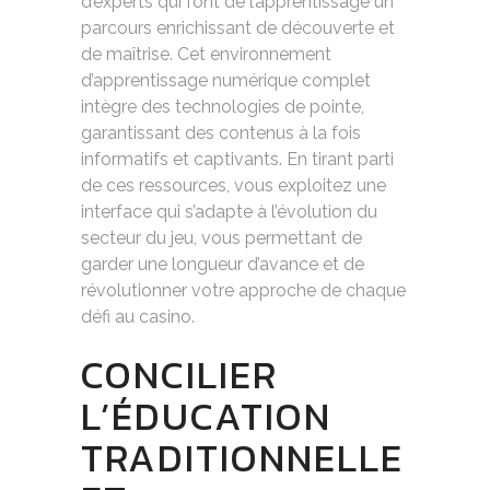
d’experts qui font de l’apprentissage un
parcours enrichissant de découverte et
de maîtrise. Cet environnement
d’apprentissage numérique complet
intègre des technologies de pointe,
garantissant des contenus à la fois
informatifs et captivants. En tirant parti
de ces ressources, vous exploitez une
interface qui s’adapte à l’évolution du
secteur du jeu, vous permettant de
garder une longueur d’avance et de
révolutionner votre approche de chaque
défi au casino.
CONCILIER
L’ÉDUCATION
TRADITIONNELLE