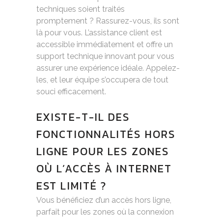
techniques soient traités
promptement ? Rassurez-vous, ils sont
là pour vous. L’assistance client est
accessible immédiatement et offre un
support technique innovant pour vous
assurer une expérience idéale. Appelez-
les, et leur équipe s’occupera de tout
souci efficacement.
EXISTE-T-IL DES
FONCTIONNALITÉS HORS
LIGNE POUR LES ZONES
OÙ L’ACCÈS À INTERNET
EST LIMITÉ ?
Vous bénéficiez d’un accès hors ligne,
parfait pour les zones où la connexion