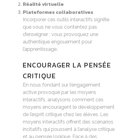
Réalité virtuelle
Plateformes collaboratives
Incorporer ces outils interactifs signifie
que vous ne vous contentez pas
d’enseigner ; vous provoquez une
authentique engouement pour
l’apprentissage.
ENCOURAGER LA PENSÉE
CRITIQUE
En nous fondant sur l’engagement
active provoqué par les moyens
interactifs, analysons comment ces
moyens encouragent le développement
de l’esprit critique chez les élèves. Les
moyens interactifs offrent des scénarios
incitatifs qui poussent à l’analyse critique
et au pensée logique. Face à des