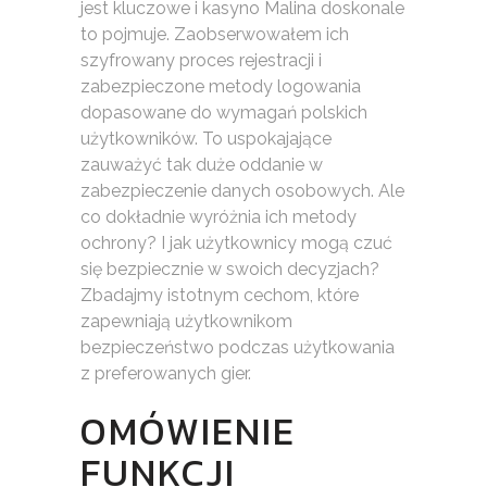
jest kluczowe i kasyno Malina doskonale
to pojmuje. Zaobserwowałem ich
szyfrowany proces rejestracji i
zabezpieczone metody logowania
dopasowane do wymagań polskich
użytkowników. To uspokajające
zauważyć tak duże oddanie w
zabezpieczenie danych osobowych. Ale
co dokładnie wyróżnia ich metody
ochrony? I jak użytkownicy mogą czuć
się bezpiecznie w swoich decyzjach?
Zbadajmy istotnym cechom, które
zapewniają użytkownikom
bezpieczeństwo podczas użytkowania
z preferowanych gier.
OMÓWIENIE
FUNKCJI