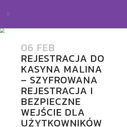
06 FEB
REJESTRACJA DO
KASYNA MALINA
– SZYFROWANA
REJESTRACJA I
BEZPIECZNE
WEJŚCIE DLA
UŻYTKOWNIKÓW