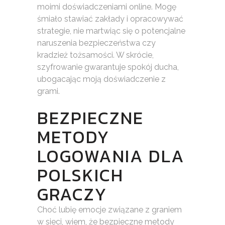
moimi doświadczeniami online. Mogę
śmiało stawiać zakłady i opracowywać
strategie, nie martwiąc się o potencjalne
naruszenia bezpieczeństwa czy
kradzież tożsamości. W skrócie,
szyfrowanie gwarantuje spokój ducha,
ubogacając moją doświadczenie z
grami.
BEZPIECZNE
METODY
LOGOWANIA DLA
POLSKICH
GRACZY
Choć lubię emocje związane z graniem
w sieci, wiem, że bezpieczne metody