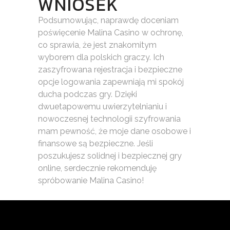
WNIOSEK
Podsumowując, naprawdę doceniam
poświęcenie Malina Casino w ochronę,
co sprawia, że jest znakomitym
wyborem dla polskich graczy. Ich
zaszyfrowana rejestracja i bezpieczne
opcje logowania zapewniają mi spokój
ducha podczas gry. Dzięki
dwuetapowemu uwierzytelnianiu i
nowoczesnej technologii szyfrowania
mam pewność, że moje dane osobowe i
finansowe są bezpieczne. Jeśli
poszukujesz solidnej i bezpiecznej gry
online, serdecznie rekomenduję
spróbowanie Malina Casino!