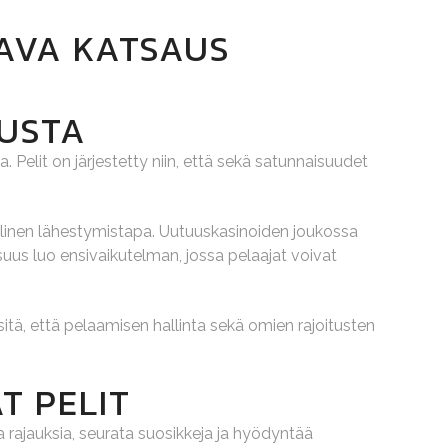
TAVA KATSAUS
MUSTA
 Pelit on järjestetty niin, että sekä satunnaisuudet
ällinen lähestymistapa. Uutuuskasinoiden joukossa
uus luo ensivaikutelman, jossa pelaajat voivat
tä, että pelaamisen hallinta sekä omien rajoitusten
T PELIT
 rajauksia, seurata suosikkeja ja hyödyntää