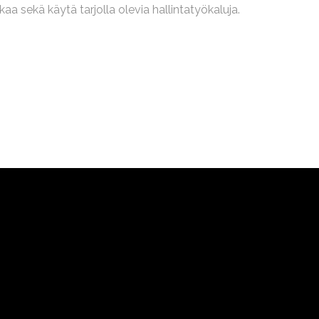
a sekä käytä tarjolla olevia hallintatyökaluja.