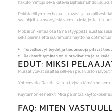
hakutoimintoja sekä käteviä lajittelumahdollisuuksia
Rekisteröityminen hoituu sujuvasti ja turvallisesti: 
saa ohjeita ja hyödyllisiä varmistuksia, jotta tilin l
Mobiili on kiinteä osa tämän tyyppistä alustaa: sel
sekä pieninä että suurempina näyttöinä optimoitu
Turvalliset yhteydet ja tiedonsuoja pitävät tiedo
Rekisteröityminen on suoraviivaista ja selkeää.
EDUT: MIKSI PELAAJA
Plussat voivat sisältää selkeän pelisivuston layout
Yhteenveto: Raketti Kasino tarjoaa tämän hetken näk
Käytännön esimerkit: Mikä parantaa käyttökokemust
FAQ: MITEN VASTUU