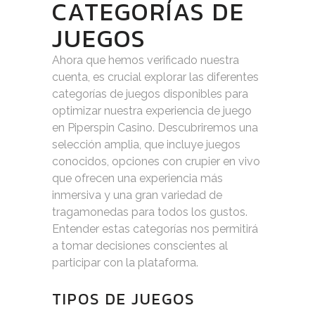
CATEGORÍAS DE
JUEGOS
Ahora que hemos verificado nuestra
cuenta, es crucial explorar las diferentes
categorías de juegos disponibles para
optimizar nuestra experiencia de juego
en Piperspin Casino. Descubriremos una
selección amplia, que incluye juegos
conocidos, opciones con crupier en vivo
que ofrecen una experiencia más
inmersiva y una gran variedad de
tragamonedas para todos los gustos.
Entender estas categorías nos permitirá
a tomar decisiones conscientes al
participar con la plataforma.
TIPOS DE JUEGOS