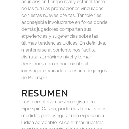
anuncios en tiempo real y estar al tanto
de las futuras promociones vinculadas
con estas nuevas ofertas. También es
aconsejable involucrarse en foros donde
demás jugadores comparten sus
experiencias y sugerencias sobre las
últimas tendencias lúdicas. En definitiva,
mantenerse al corriente nos facilita
disfrutar al máximo nivel y tomar
decisiones con conocimiento al
investigar el variado escenario de juegos
de Piperspin.
RESUMEN
Tras completar nuestro registro en
Piperspin Casino, podemos tomar varias
medidas para asegurar una experiencia
lúdica agradable. Al confirmar nuestras