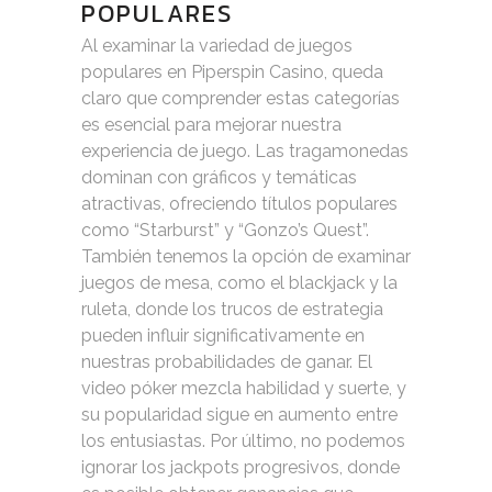
POPULARES
Al examinar la variedad de juegos
populares en Piperspin Casino, queda
claro que comprender estas categorías
es esencial para mejorar nuestra
experiencia de juego. Las tragamonedas
dominan con gráficos y temáticas
atractivas, ofreciendo títulos populares
como “Starburst” y “Gonzo’s Quest”.
También tenemos la opción de examinar
juegos de mesa, como el blackjack y la
ruleta, donde los trucos de estrategia
pueden influir significativamente en
nuestras probabilidades de ganar. El
video póker mezcla habilidad y suerte, y
su popularidad sigue en aumento entre
los entusiastas. Por último, no podemos
ignorar los jackpots progresivos, donde