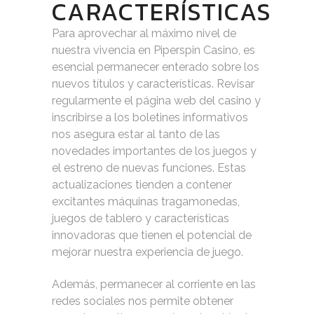
CARACTERÍSTICAS
Para aprovechar al máximo nivel de
nuestra vivencia en Piperspin Casino, es
esencial permanecer enterado sobre los
nuevos títulos y características. Revisar
regularmente el página web del casino y
inscribirse a los boletines informativos
nos asegura estar al tanto de las
novedades importantes de los juegos y
el estreno de nuevas funciones. Estas
actualizaciones tienden a contener
excitantes máquinas tragamonedas,
juegos de tablero y características
innovadoras que tienen el potencial de
mejorar nuestra experiencia de juego.
Además, permanecer al corriente en las
redes sociales nos permite obtener