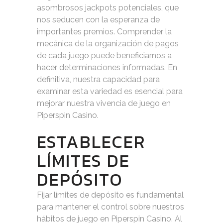
asombrosos jackpots potenciales, que
nos seducen con la esperanza de
importantes premios. Comprender la
mecánica de la organización de pagos
de cada juego puede beneficiarnos a
hacer determinaciones informadas. En
definitiva, nuestra capacidad para
examinar esta variedad es esencial para
mejorar nuestra vivencia de juego en
Piperspin Casino.
ESTABLECER
LÍMITES DE
DEPÓSITO
Fijar límites de depósito es fundamental
para mantener el control sobre nuestros
hábitos de juego en Piperspin Casino. Al