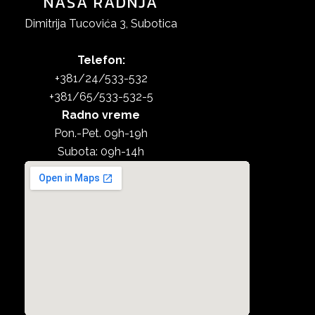
NAŠA RADNJA
Dimitrija Tucovića 3, Subotica
Telefon:
+381/24/533-532
+381/65/533-532-5
Radno vreme
Pon.-Pet. 09h-19h
Subota: 09h-14h