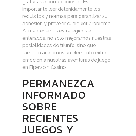
gratuitas a competiciones. Es
importante leer detenidamente los
requisitos y normas para garantizar su
adhesión y prevenir cualquier problema.
Al mantenernos estratégicos e
enterados, no solo mejoramos nuestras
posibilidades de triunfo, sino que
también añadimos un elemento extra de
emoción a nuestras aventuras de juego
en Piperspin Casino.
PERMANEZCA
INFORMADO
SOBRE
RECIENTES
JUEGOS Y