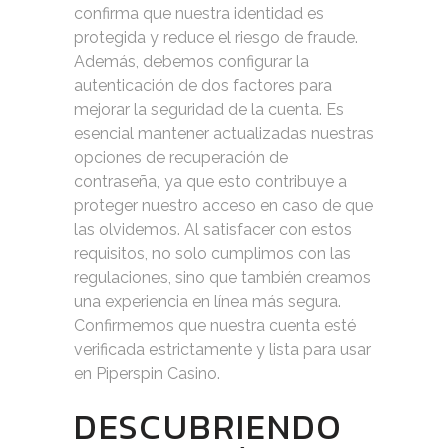
confirma que nuestra identidad es
protegida y reduce el riesgo de fraude.
Además, debemos configurar la
autenticación de dos factores para
mejorar la seguridad de la cuenta. Es
esencial mantener actualizadas nuestras
opciones de recuperación de
contraseña, ya que esto contribuye a
proteger nuestro acceso en caso de que
las olvidemos. Al satisfacer con estos
requisitos, no solo cumplimos con las
regulaciones, sino que también creamos
una experiencia en línea más segura.
Confirmemos que nuestra cuenta esté
verificada estrictamente y lista para usar
en Piperspin Casino.
DESCUBRIENDO