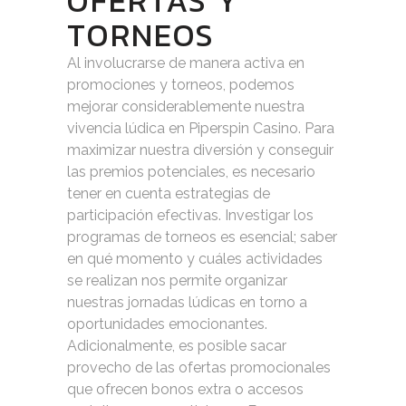
OFERTAS Y
TORNEOS
Al involucrarse de manera activa en
promociones y torneos, podemos
mejorar considerablemente nuestra
vivencia lúdica en Piperspin Casino. Para
maximizar nuestra diversión y conseguir
las premios potenciales, es necesario
tener en cuenta estrategias de
participación efectivas. Investigar los
programas de torneos es esencial; saber
en qué momento y cuáles actividades
se realizan nos permite organizar
nuestras jornadas lúdicas en torno a
oportunidades emocionantes.
Adicionalmente, es posible sacar
provecho de las ofertas promocionales
que ofrecen bonos extra o accesos