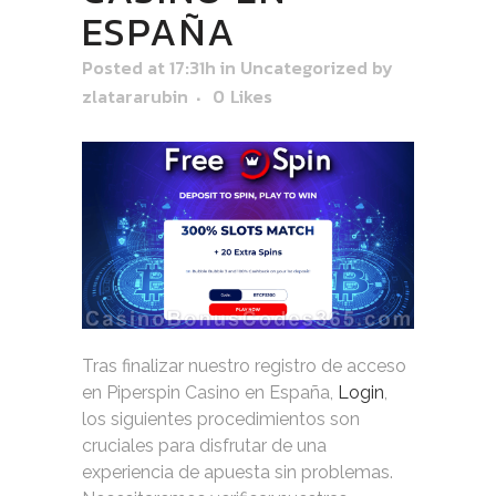
ESPAÑA
Posted at 17:31h
in
Uncategorized
by
zlatararubin
0
Likes
Tras finalizar nuestro registro de acceso
en Piperspin Casino en España,
Login
,
los siguientes procedimientos son
cruciales para disfrutar de una
experiencia de apuesta sin problemas.