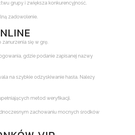
ctwu grupy i zwiększa konkurencyjność.
ólną zadowolenie.
INLINE
zanurzenia się w grę.
logowania, gdzie podanie zapisanej nazwy
la na szybkie odzyskiwanie hasła. Należy
ełniających metod weryfikacji.
zy jednoczesnym zachowaniu mocnych środków