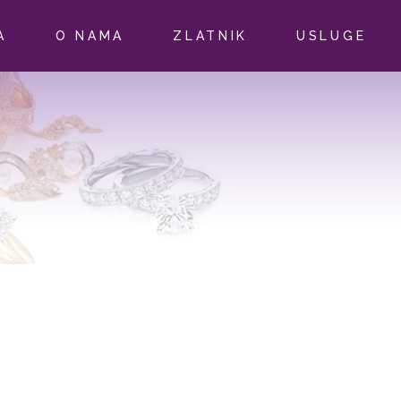
A
O NAMA
ZLATNIK
USLUGE