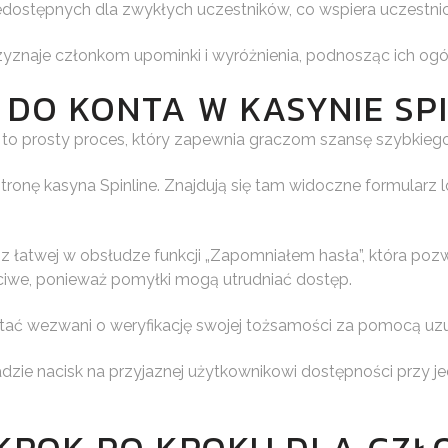
iedostępnych dla zwykłych uczestników, co wspiera uczestni
rzyznaje członkom upominki i wyróżnienia, podnosząc ich og
 DO KONTA W KASYNIE SP
 to prosty proces, który zapewnia graczom szansę szybkiego 
ronę kasyna Spinline. Znajdują się tam widoczne formularz 
atwej w obsłudze funkcji „Zapomniałem hasła”, która pozwa
ściwe, ponieważ pomyłki mogą utrudniać dostęp.
ć wezwani o weryfikację swojej tożsamości za pomocą uzup
kładzie nacisk na przyjaznej użytkownikowi dostępności pr