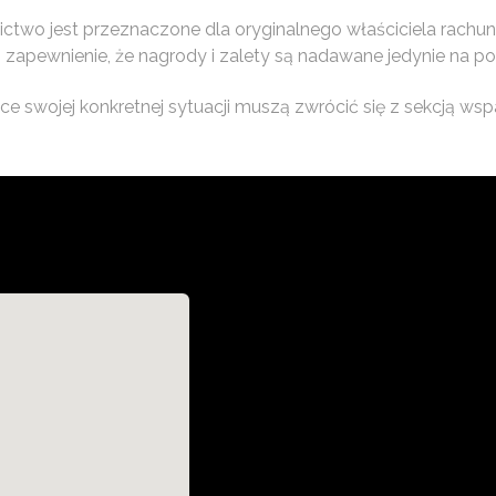
two jest przeznaczone dla oryginalnego właściciela rachunku
P i zapewnienie, że nagrody i zalety są nadawane jedynie na
 swojej konkretnej sytuacji muszą zwrócić się z sekcją wsp