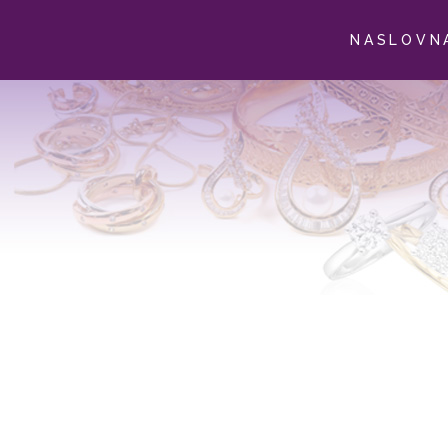
NASLOVN