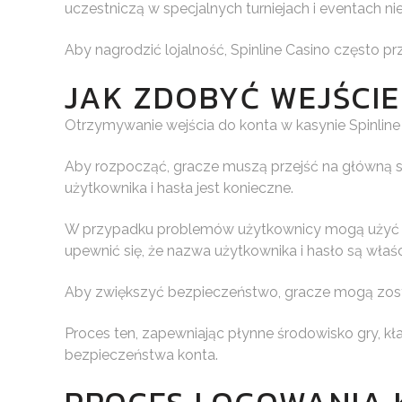
uczestniczą w specjalnych turniejach i eventach n
Aby nagrodzić lojalność, Spinline Casino często p
JAK ZDOBYĆ WEJŚCIE
Otrzymywanie wejścia do konta w kasynie Spinline
Aby rozpocząć, gracze muszą przejść na główną st
użytkownika i hasła jest konieczne.
W przypadku problemów użytkownicy mogą użyć z ł
upewnić się, że nazwa użytkownika i hasło są wła
Aby zwiększyć bezpieczeństwo, gracze mogą zosta
Proces ten, zapewniając płynne środowisko gry, 
bezpieczeństwa konta.