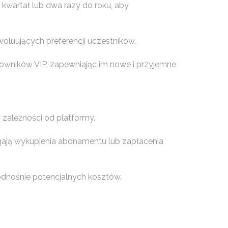
kwartał lub dwa razy do roku, aby
oluujących preferencji uczestników.
tkowników VIP, zapewniając im nowe i przyjemne
 zależności od platformy.
agają wykupienia abonamentu lub zapłacenia
dnośnie potencjalnych kosztów.