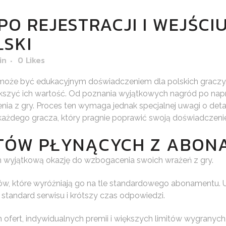
O REJESTRACJI I WEJŚCI
LSKI
in
0
Likes
e może być edukacyjnym doświadczeniem dla polskich graczy.
większyć ich wartość. Od poznania wyjątkowych nagród po n
a z gry. Proces ten wymaga jednak specjalnej uwagi o detal
ażdego gracza, który pragnie poprawić swoją doświadczeni
ITÓW PŁYNĄCYCH Z ABON
m wyjątkową okazję do wzbogacenia swoich wrażeń z gry.
ów, które wyróżniają go na tle standardowego abonamentu. U
tandard serwisu i krótszy czas odpowiedzi.
fert, indywidualnych premii i większych limitów wygranych, 