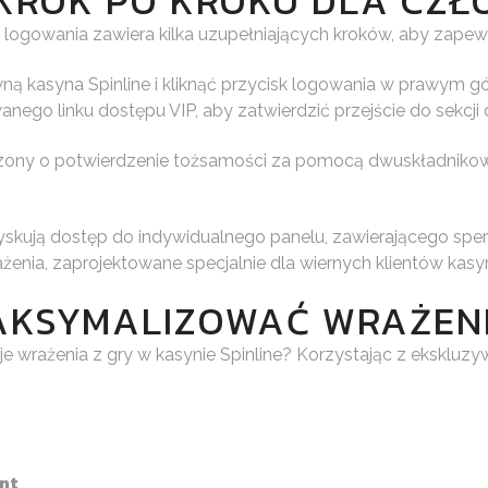
KROK PO KROKU DLA CZŁ
logowania zawiera kilka uzupełniających kroków, aby zapewni
ną kasyna Spinline i kliknąć przycisk logowania w prawym g
nego linku dostępu VIP, aby zatwierdzić przejście do sekcj
oszony o potwierdzenie tożsamości za pomocą dwuskładnikow
yskują dostęp do indywidualnego panelu, zawierającego sper
nia, zaprojektowane specjalnie dla wiernych klientów kasyn
AKSYMALIZOWAĆ WRAŻENI
 wrażenia z gry w kasynie Spinline? Korzystając z ekskluzy
ont