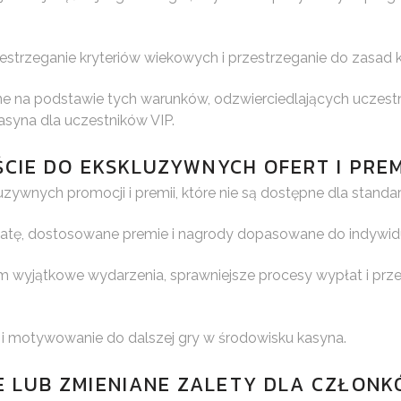
strzeganie kryteriów wiekowych i przestrzeganie do zasad 
 na podstawie tych warunków, odzwierciedlających uczestnic
syna dla uczestników VIP.
CIE DO EKSKLUZYWNYCH OFERT I PREM
zywnych promocji i premii, które nie są dostępne dla stand
atę, dostosowane premie i nagrody dopasowane do indywid
m wyjątkowe wydarzenia, sprawniejsze procesy wypłat i pr
 i motywowanie do dalszej gry w środowisku kasyna.
 LUB ZMIENIANE ZALETY DLA CZŁONK