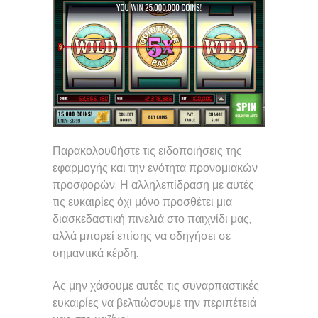
Παρακολουθήστε τις ειδοποιήσεις της
εφαρμογής και την ενότητα προνομιακών
προσφορών. Η αλληλεπίδραση με αυτές
τις ευκαιρίες όχι μόνο προσθέτει μια
διασκεδαστική πινελιά στο παιχνίδι μας,
αλλά μπορεί επίσης να οδηγήσει σε
σημαντικά κέρδη.
Ας μην χάσουμε αυτές τις συναρπαστικές
ευκαιρίες να βελτιώσουμε την περιπέτειά