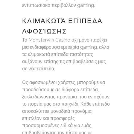
εντυπωσιακό περιβάλλον gaming.
ΚΛΙΜΑΚΩΤΆ ΕΠΊΠΕΔΑ
ΑΦΟΣΊΩΣΗΣ
Το Monsterwin Casino όχι μόνο παρέχει
μια ενδιαφέρουσα εμπειρία gaming, αλλά
τα κλιμακωτά επίπεδα πιστότητας
αυξάνουν επίσης τις επιβραβεύσεις μας
σε νέα επίπεδα.
Ως αφοσιωμένοι χρήστες, μπορούμε να
προοδεύσουμε σε διάφορα επίπεδα,
ξεκλειδώνοντας προνόμια που ενισχύουν
το πορεία μας στο παιχνίδι. Κάθε επίπεδο
αποκαλύπτει μοναδικά προνόμια,
επιπλέον και προσφορές
προσαρμοσμένες ειδικά για εμάς,
επιβραβεύοντας την πίστη μας με