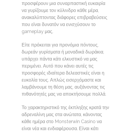
προσφέρουν μια συναρπαστική ευκαιρία
να γυρίζουμε τον κύλινδρο κάθε μέρα,
ανακαλύπτοντας διάφορες επιβραβεύσεις
που είναι δυνατόν να ενισχύσουν το
gameplay μας.
Είτε πρόκειται για προνόμια πόντους,
δωρεάν γυρίσματα ή μοναδικά δωράκια,
υπάρχει πάντα κάτι ελκυστικό να μας
περιμένει. Αυτό που κάνει αυτές τις
προσφορές ιδιαίτερα δελεαστικές είναι η
ευκολία τους. Απλώς εισερχόμαστε και
λαμβάνουμε τη θέση μας, αυξάνοντας τις
πιθανότητές μας να αποκτήσουμε πολλά.
Το χαρακτηριστικό της έκπληξης κρατά την
αδρεναλίνη μας στα ανώτατα, κάνοντας
κάθε ημέρα στο Monsterwin Casino να
είναι νέα και ενδιαφέρουσα. Είναι κάτι