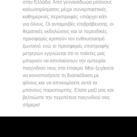
στην Ελλάδα. Από γενναιόδωρα μπόνους
καλωσορίσματος μέχρι συναρπαστικές
καθημερινές περιστροφές, υπάρχει κάτι
για όλους. Οι ανταμοιβές επιβράβευσης, οι
θεματικές εκδηλώσεις και οι περιοδικές
προσφορές κρατούν τον ενθουσιασμό
ζωντανό, ενώ οι προσφορές επιστροφής
μετρητών εγγυώνται ότι οι παίκτες μας
μπορούν να απολαύσουν την εμπειρία
παιχνιδιού τους στο έπακρο. Μην ξεχάσετε
να κοινοποιήσετε τη διασκέδαση με
φίλους και να αποκομίσετε αυτά τα
μπόνους παραπομπής. Ελάτε μαζί μας και
βελτιώστε την περιπέτεια παιχνιδιού σας
σήμερα!