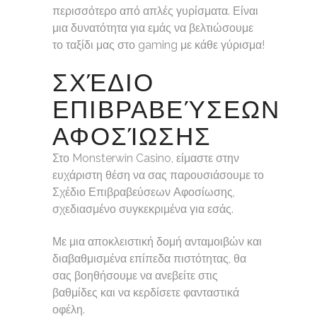
περισσότερο από απλές γυρίσματα. Είναι
μια δυνατότητα για εμάς να βελτιώσουμε
το ταξίδι μας στο gaming με κάθε γύρισμα!
ΣΧΈΔΙΟ
ΕΠΙΒΡΑΒΕΎΣΕΩΝ
ΑΦΟΣΊΩΣΗΣ
Στο Monsterwin Casino, είμαστε στην
ευχάριστη θέση να σας παρουσιάσουμε το
Σχέδιο Επιβραβεύσεων Αφοσίωσης,
σχεδιασμένο συγκεκριμένα για εσάς.
Με μια αποκλειστική δομή ανταμοιβών και
διαβαθμισμένα επίπεδα πιστότητας, θα
σας βοηθήσουμε να ανεβείτε στις
βαθμίδες και να κερδίσετε φανταστικά
οφέλη.