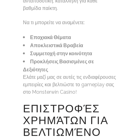
ανταποδοτική, κατάλληλη για κάθε
βαθμίδα παίκτη.
Να τι μπορείτε να αναμένετε:
Εποχιακά Θέματα
Αποκλειστικά Βραβεία
Συμμετοχή στην κοινότητα
Προκλήσεις Βασισμένες σε
Δεξιότητες
Ελάτε μαζί μας σε αυτές τις ενδιαφέρουσες
εμπειρίες και βελτιώστε το gameplay σας
στο Monsterwin Casino!
ΕΠΙΣΤΡΟΦΈΣ
ΧΡΗΜΆΤΩΝ ΓΙΑ
ΒΕΛΤΙΩΜΈΝΟ