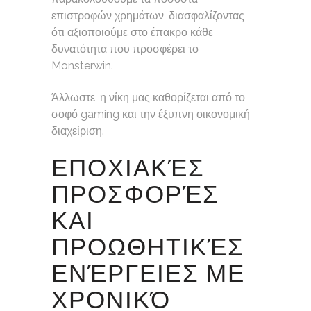
επιστροφών χρημάτων, διασφαλίζοντας
ότι αξιοποιούμε στο έπακρο κάθε
δυνατότητα που προσφέρει το
Monsterwin.
Άλλωστε, η νίκη μας καθορίζεται από το
σοφό gaming και την έξυπνη οικονομική
διαχείριση.
ΕΠΟΧΙΑΚΈΣ
ΠΡΟΣΦΟΡΈΣ
ΚΑΙ
ΠΡΟΩΘΗΤΙΚΈΣ
ΕΝΈΡΓΕΙΕΣ ΜΕ
ΧΡΟΝΙΚΌ