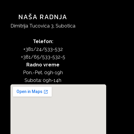
NAŠA RADNJA
Dimitrija Tucovića 3, Subotica
Telefon:
+381/24/533-532
+381/65/533-532-5
Radno vreme
Pon.-Pet. 09h-19h
Subota: 09h-14h