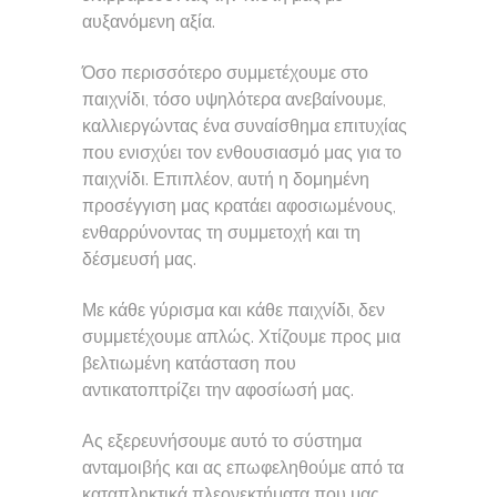
αυξανόμενη αξία.
Όσο περισσότερο συμμετέχουμε στο
παιχνίδι, τόσο υψηλότερα ανεβαίνουμε,
καλλιεργώντας ένα συναίσθημα επιτυχίας
που ενισχύει τον ενθουσιασμό μας για το
παιχνίδι. Επιπλέον, αυτή η δομημένη
προσέγγιση μας κρατάει αφοσιωμένους,
ενθαρρύνοντας τη συμμετοχή και τη
δέσμευσή μας.
Με κάθε γύρισμα και κάθε παιχνίδι, δεν
συμμετέχουμε απλώς. Χτίζουμε προς μια
βελτιωμένη κατάσταση που
αντικατοπτρίζει την αφοσίωσή μας.
Ας εξερευνήσουμε αυτό το σύστημα
ανταμοιβής και ας επωφεληθούμε από τα
καταπληκτικά πλεονεκτήματα που μας