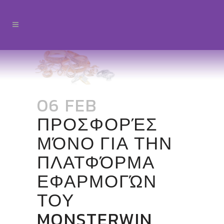
06 FEB
ΠΡΟΣΦΟΡΈΣ
ΜΌΝΟ ΓΙΑ ΤΗΝ
ΠΛΑΤΦΌΡΜΑ
ΕΦΑΡΜΟΓΏΝ
ΤΟΥ
MONSTERWIN