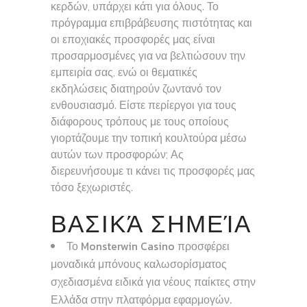
κερδών, υπάρχει κάτι για όλους. Το
πρόγραμμα επιβράβευσης πιστότητας και
οι εποχιακές προσφορές μας είναι
προσαρμοσμένες για να βελτιώσουν την
εμπειρία σας, ενώ οι θεματικές
εκδηλώσεις διατηρούν ζωντανό τον
ενθουσιασμό. Είστε περίεργοι για τους
διάφορους τρόπους με τους οποίους
γιορτάζουμε την τοπική κουλτούρα μέσω
αυτών των προσφορών; Ας
διερευνήσουμε τι κάνει τις προσφορές μας
τόσο ξεχωριστές.
ΒΑΣΙΚΆ ΣΗΜΕΊΑ
Το Monsterwin Casino προσφέρει
μοναδικά μπόνους καλωσορίσματος
σχεδιασμένα ειδικά για νέους παίκτες στην
Ελλάδα στην πλατφόρμα εφαρμογών.