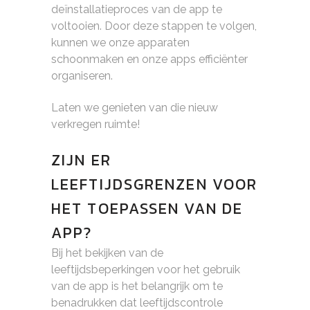
deïnstallatieproces van de app te
voltooien. Door deze stappen te volgen,
kunnen we onze apparaten
schoonmaken en onze apps efficiënter
organiseren.
Laten we genieten van die nieuw
verkregen ruimte!
ZIJN ER
LEEFTIJDSGRENZEN VOOR
HET TOEPASSEN VAN DE
APP?
Bij het bekijken van de
leeftijdsbeperkingen voor het gebruik
van de app is het belangrijk om te
benadrukken dat leeftijdscontrole