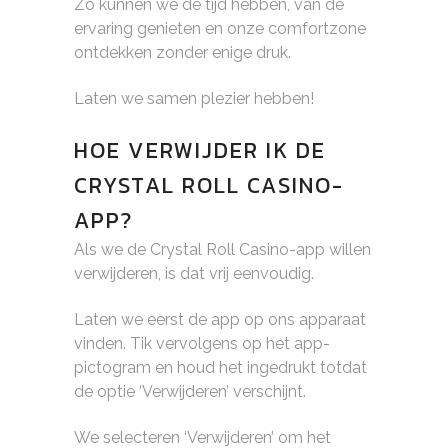
Zo kunnen we de tijd hebben, van de
ervaring genieten en onze comfortzone
ontdekken zonder enige druk.
Laten we samen plezier hebben!
HOE VERWIJDER IK DE
CRYSTAL ROLL CASINO-
APP?
Als we de Crystal Roll Casino-app willen
verwijderen, is dat vrij eenvoudig.
Laten we eerst de app op ons apparaat
vinden. Tik vervolgens op het app-
pictogram en houd het ingedrukt totdat
de optie ‘Verwijderen’ verschijnt.
We selecteren ‘Verwijderen’ om het