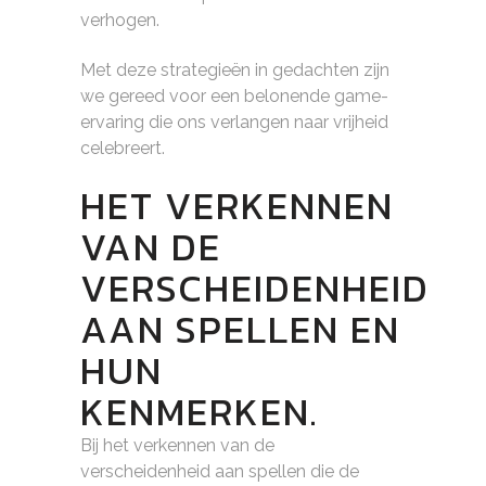
verhogen.
Met deze strategieën in gedachten zijn
we gereed voor een belonende game-
ervaring die ons verlangen naar vrijheid
celebreert.
HET VERKENNEN
VAN DE
VERSCHEIDENHEID
AAN SPELLEN EN
HUN
KENMERKEN.
Bij het verkennen van de
verscheidenheid aan spellen die de