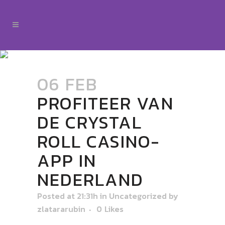
06 FEB
PROFITEER VAN
DE CRYSTAL
ROLL CASINO-
APP IN
NEDERLAND
Posted at 21:31h
in
Uncategorized
by
zlatararubin
0
Likes