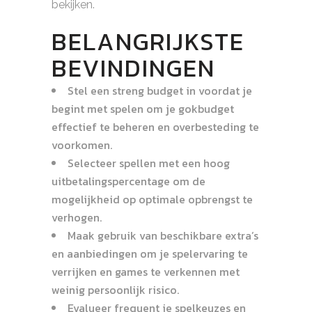
bekijken.
BELANGRIJKSTE
BEVINDINGEN
Stel een streng budget in voordat je
begint met spelen om je gokbudget
effectief te beheren en overbesteding te
voorkomen.
Selecteer spellen met een hoog
uitbetalingspercentage om de
mogelijkheid op optimale opbrengst te
verhogen.
Maak gebruik van beschikbare extra’s
en aanbiedingen om je spelervaring te
verrijken en games te verkennen met
weinig persoonlijk risico.
Evalueer frequent je spelkeuzes en