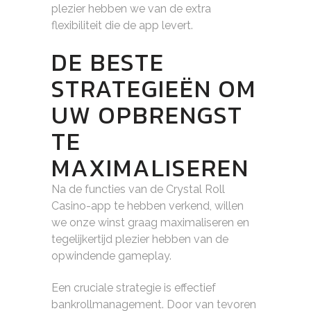
plezier hebben we van de extra
flexibiliteit die de app levert.
DE BESTE
STRATEGIEËN OM
UW OPBRENGST
TE
MAXIMALISEREN
Na de functies van de Crystal Roll
Casino-app te hebben verkend, willen
we onze winst graag maximaliseren en
tegelijkertijd plezier hebben van de
opwindende gameplay.
Een cruciale strategie is effectief
bankrollmanagement. Door van tevoren