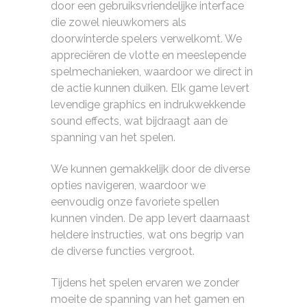
door een gebruiksvriendelijke interface
die zowel nieuwkomers als
doorwinterde spelers verwelkomt. We
appreciëren de vlotte en meeslepende
spelmechanieken, waardoor we direct in
de actie kunnen duiken. Elk game levert
levendige graphics en indrukwekkende
sound effects, wat bijdraagt aan de
spanning van het spelen.
We kunnen gemakkelijk door de diverse
opties navigeren, waardoor we
eenvoudig onze favoriete spellen
kunnen vinden. De app levert daarnaast
heldere instructies, wat ons begrip van
de diverse functies vergroot.
Tijdens het spelen ervaren we zonder
moeite de spanning van het gamen en