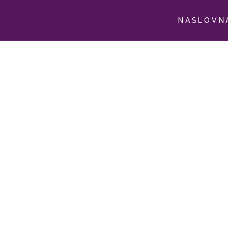
NASLOVN