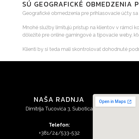
SÚ GEOGRAFICKÉ OBMEDZENIA P
Geografické obmedzenia pre prihlasovacie účty sa m
Mnohé služby limitujú prístup na klientov v rámci k
dôležité pre online gamingové a tipovacie weby, kt
Klienti by si teda mali skontrolovať dohodnuté pod
NAŠA RADNJA
Dimitrija Tucovića 3, Subotica
Telefon:
+381/24/533-532