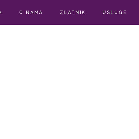
A
O NAMA
ZLATNIK
USLUGE