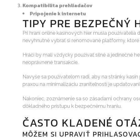
Kompatibilita prehliadačov
Pripojenie k internetu
TIPY PRE BEZPEČNÝ 
Pri hraní online kasínových hier musia používatelia
nevyhnutné vybrať si renomované platformy, ktoré
Hráči by mali vždycky používať silné a jedinečné he
neoprávnené transakcie.
Navyše sa používateľom radí, aby na stránky kasín 
praxou na minimalizáciu zraniteľností je updatovani
Nakoniec, zoznámenie sa so zásadami ochrany oso
dôkladného prístupu k bezpečnému hraniu.
ČASTO KLADENÉ OTÁ
MÔŽEM SI UPRAVIŤ PRIHLASOVA