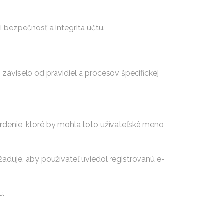
 bezpečnosť a integrita účtu.
viselo od pravidiel a procesov špecifickej
rdenie, ktoré by mohla toto užívateľské meno
aduje, aby používateľ uviedol registrovanú e-
c.