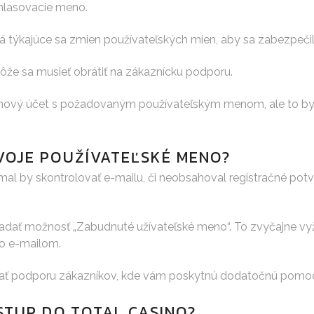
ihlasovacie meno.
lá týkajúce sa zmien používateľských mien, aby sa zabezpečili
môže sa musieť obrátiť na zákaznícku podporu.
 nový účet s požadovaným používateľským menom, ale to by zá
SVOJE POUŽÍVATEĽSKÉ MENO?
al by skontrolovať e-mailu, či neobsahoval registračné potv
hľadať možnosť „Zabudnuté užívateľské meno“. To zvyčajne vyž
no e-mailom.
ovať podporu zákazníkov, kde vám poskytnú dodatočnú pomo
ÍSTUP DO TOTAL CASINO?