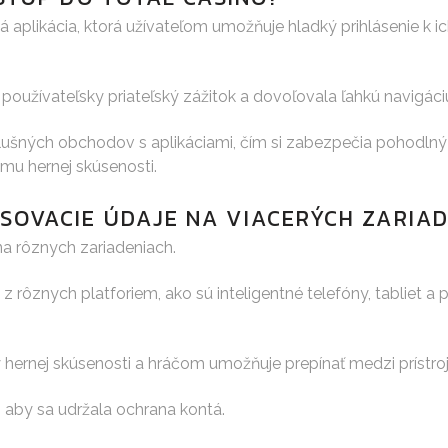
á aplikácia, ktorá užívateľom umožňuje hladký prihlásenie k 
oužívateľsky priateľský zážitok a dovoľovala ľahkú navigáciu
slušných obchodov s aplikáciami, čím si zabezpečia pohodln
mu hernej skúsenosti.
SOVACIE ÚDAJE NA VIACERÝCH ZARIA
na rôznych zariadeniach.
z rôznych platforiem, ako sú inteligentné telefóny, tabliet a
ý hernej skúsenosti a hráčom umožňuje prepínať medzi prístro
, aby sa udržala ochrana kontá.