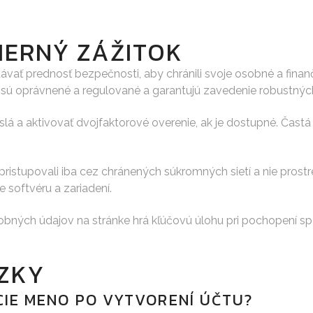
HERNÝ ZÁŽITOK
 dávať prednosť bezpečnosti, aby chránili svoje osobné a finan
 sú oprávnené a regulované a garantujú zavedenie robustný
slá a aktivovať dvojfaktorové overenie, ak je dostupné. Častá
pristupovali iba cez chránených súkromných sietí a nie prost
e softvéru a zariadení.
bných údajov na stránke hrá kľúčovú úlohu pri pochopení s
ZKY
CIE MENO PO VYTVORENÍ ÚČTU?