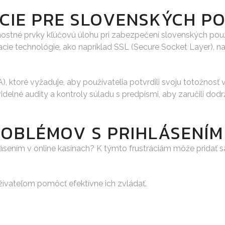
CIE PRE SLOVENSKÝCH P
čnostné prvky kľúčovú úlohu pri zabezpečení slovenských p
vacie technológie, ako napríklad SSL (Secure Socket Layer),
, ktoré vyžaduje, aby používatelia potvrdili svoju totožnos
delné audity a kontroly súladu s predpismi, aby zaručili dodr
ROBLÉMOV S PRIHLÁSENÍM
lásením v online kasínach? K týmto frustráciám môže pridať 
vateľom pomôcť efektívne ich zvládať.