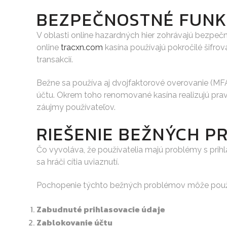
BEZPEČNOSTNÉ FUNK
V oblasti online hazardných hier zohrávajú bezpe
online
tracxn.com
kasína používajú pokročilé šifro
transakcií.
Bežne sa používa aj dvojfaktorové overovanie (MFA)
účtu. Okrem toho renomované kasína realizujú pravi
záujmy používateľov.
RIEŠENIE BEŽNÝCH P
Čo vyvoláva, že používatelia majú problémy s prih
sa hráči cítia uviaznutí.
Pochopenie týchto bežných problémov môže použí
Zabudnuté prihlasovacie údaje
Zablokovanie účtu