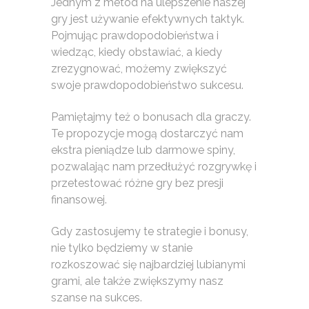
Jednym z metod na ulepszenie naszej
gry jest używanie efektywnych taktyk.
Pojmując prawdopodobieństwa i
wiedząc, kiedy obstawiać, a kiedy
zrezygnować, możemy zwiększyć
swoje prawdopodobieństwo sukcesu.
Pamiętajmy też o bonusach dla graczy.
Te propozycje mogą dostarczyć nam
ekstra pieniądze lub darmowe spiny,
pozwalając nam przedłużyć rozgrywkę i
przetestować różne gry bez presji
finansowej.
Gdy zastosujemy te strategie i bonusy,
nie tylko będziemy w stanie
rozkoszować się najbardziej lubianymi
grami, ale także zwiększymy nasz
szanse na sukces.