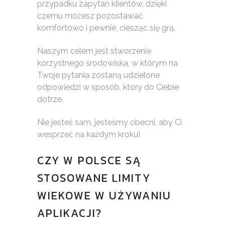
przypadku zapytań klientów, dzięki
czemu możesz pozostawać
komfortowo i pewnie, ciesząc się grą.
Naszym celem jest stworzenie
korzystnego środowiska, w którym na
Twoje pytania zostaną udzielone
odpowiedzi w sposób, który do Ciebie
dotrze.
Nie jesteś sam, jesteśmy obecni, aby Ci
wesprzeć na każdym kroku!
CZY W POLSCE SĄ
STOSOWANE LIMITY
WIEKOWE W UŻYWANIU
APLIKACJI?