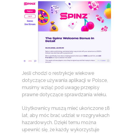
Jeśli chodzi o restrykcje wiekowe
dotyczące używania aplikacji w Polsce,
musimy wziąć pod uwagę przepisy
prawne dotyczące sprawdzania wieku.
Użytkownicy muszą mieć ukończone 18
lat, aby móc brać udział w rozgrywkach
hazardowych. Dzięki temu można
upewnić się, że każdy wykorzystuje