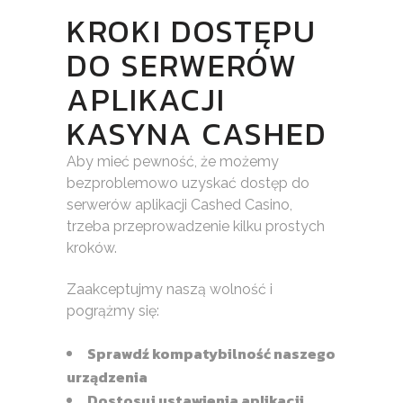
KROKI DOSTĘPU
DO SERWERÓW
APLIKACJI
KASYNA CASHED
Aby mieć pewność, że możemy
bezproblemowo uzyskać dostęp do
serwerów aplikacji Cashed Casino,
trzeba przeprowadzenie kilku prostych
kroków.
Zaakceptujmy naszą wolność i
pogrążmy się:
Sprawdź kompatybilność naszego
urządzenia
Dostosuj ustawienia aplikacji