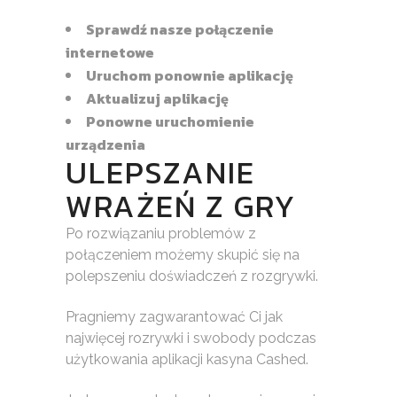
Sprawdź nasze połączenie
internetowe
Uruchom ponownie aplikację
Aktualizuj aplikację
Ponowne uruchomienie
urządzenia
ULEPSZANIE
WRAŻEŃ Z GRY
Po rozwiązaniu problemów z
połączeniem możemy skupić się na
polepszeniu doświadczeń z rozgrywki.
Pragniemy zagwarantować Ci jak
najwięcej rozrywki i swobody podczas
użytkowania aplikacji kasyna Cashed.