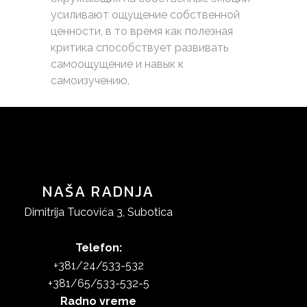
усиливают ощущение собственной
ценности, в то время как полезная
критика способствует развивать
самоощущение и навык к
самоизучению.
NAŠA RADNJA
Dimitrija Tucovića 3, Subotica
Telefon:
+381/24/533-532
+381/65/533-532-5
Radno vreme