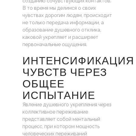
созданию сочувствующих контактов.
В то время мы делимся о своих
чувствах дорогим людям, происходит
не только передача информации, а
образование душевного отклика,
каковой укрепляет и расширяет
первоначальные ощущения.
ИНТЕНСИФИКАЦИЯ
ЧУВСТВ ЧЕРЕЗ
ОБЩЕЕ
ИСПЫТАНИЕ
Явление душевного укрепления через
коллективное переживание
представляет собой ментальный
процесс, при котором мощность
человеческих переживаний