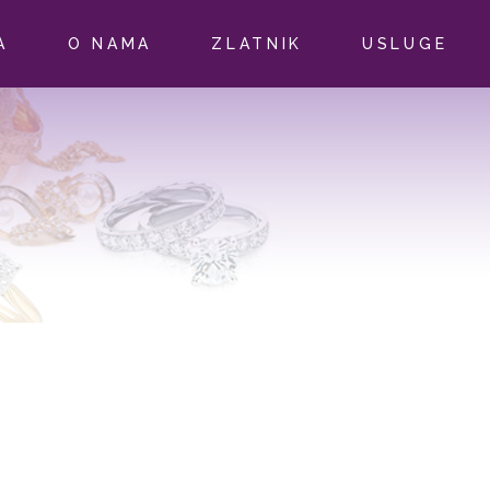
A
O NAMA
ZLATNIK
USLUGE