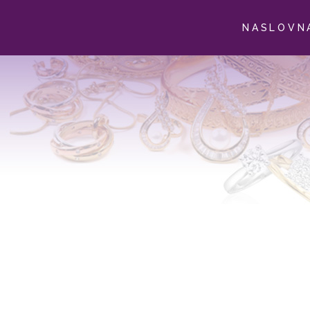
NASLOVN