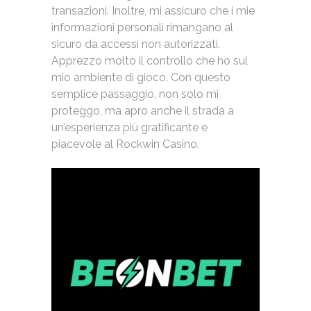
transazioni. Inoltre, mi assicuro che i mie
informazioni personali rimangano al
sicuro da accessi non autorizzati.
Apprezzo molto il controllo che ho sul
mio ambiente di gioco. Con questo
semplice passaggio, non solo mi
proteggo, ma apro anche il strada a
un’esperienza più gratificante e
piacevole al Rockwin Casino.