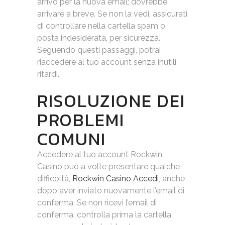
arrivo per la nuova email; dovrebbe
arrivare a breve. Se non la vedi, assicurati
di controllare nella cartella spam o
posta indesiderata, per sicurezza.
Seguendo questi passaggi, potrai
riaccedere al tuo account senza inutili
ritardi.
RISOLUZIONE DEI
PROBLEMI
COMUNI
Accedere al tuo account Rockwin
Casino può a volte presentare qualche
difficoltà,
Rockwin Casino Accedi
, anche
dopo aver inviato nuovamente l’email di
conferma. Se non ricevi l’email di
conferma, controlla prima la cartella