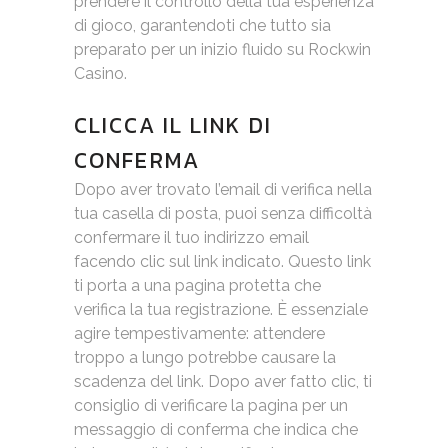
prendere il controllo della tua esperienza
di gioco, garantendoti che tutto sia
preparato per un inizio fluido su Rockwin
Casino.
CLICCA IL LINK DI
CONFERMA
Dopo aver trovato l’email di verifica nella
tua casella di posta, puoi senza difficoltà
confermare il tuo indirizzo email
facendo clic sul link indicato. Questo link
ti porta a una pagina protetta che
verifica la tua registrazione. È essenziale
agire tempestivamente: attendere
troppo a lungo potrebbe causare la
scadenza del link. Dopo aver fatto clic, ti
consiglio di verificare la pagina per un
messaggio di conferma che indica che