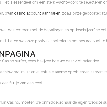
 Het is essentieel om een sterk wachtwoord te selecteren 
en,
bwin casino account aanmaken
, zoals onze geboortedatu
e toestemmen met de bepalingen en op ‘inschrijven’ select
iemail. Laten we onze postvak controleren om ons account te 
INPAGINA
 Casino surfen, eens bekijken hoe we daar vlot belanden.
wachtwoord invult en eventuele aanmeldproblemen samenwe
en fluitje van een cent.
L
in Casino, moeten we onmiddellijk naar de eigen website su