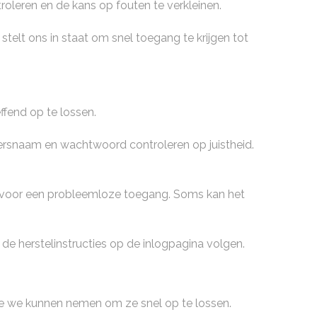
oleren en de kans op fouten te verkleinen.
telt ons in staat om snel toegang te krijgen tot
fend op te lossen.
ersnaam en wachtwoord controleren op juistheid.
iaal voor een probleemloze toegang. Soms kan het
de herstelinstructies op de inlogpagina volgen.
die we kunnen nemen om ze snel op te lossen.