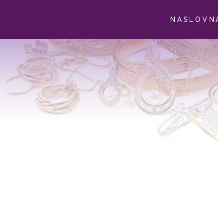
NASLOVN