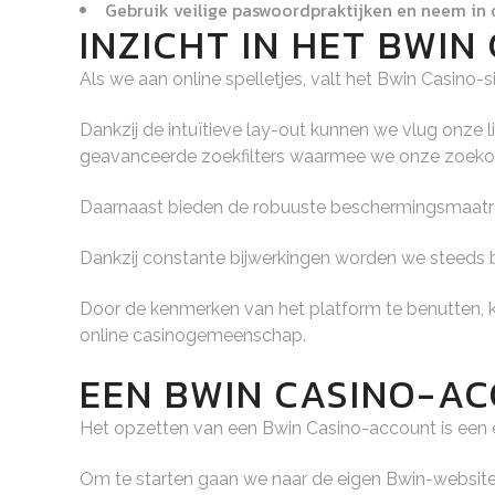
Gebruik veilige paswoordpraktijken en neem in 
INZICHT IN HET BWI
Als we aan online spelletjes, valt het Bwin Casino-s
Dankzij de intuïtieve lay-out kunnen we vlug onze lie
geavanceerde zoekfilters waarmee we onze zoekopd
Daarnaast bieden de robuuste beschermingsmaatreg
Dankzij constante bijwerkingen worden we steeds
Door de kenmerken van het platform te benutten, k
online casinogemeenschap.
EEN BWIN CASINO-A
Het opzetten van een Bwin Casino-account is een 
Om te starten gaan we naar de eigen Bwin-website