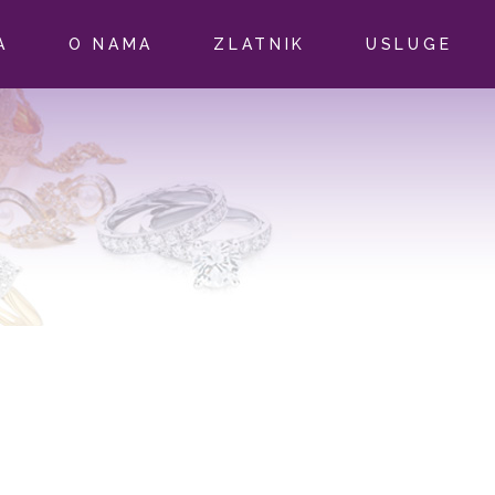
A
O NAMA
ZLATNIK
USLUGE