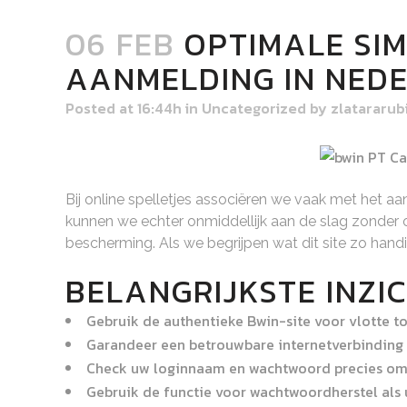
06 FEB
OPTIMALE SIM
AANMELDING IN NED
Posted at 16:44h
in
Uncategorized
by
zlatararub
Bij online spelletjes associëren we vaak met het a
kunnen we echter onmiddellijk aan de slag zonder
bescherming. Als we begrijpen wat dit site zo han
BELANGRIJKSTE INZI
Gebruik de authentieke Bwin-site voor vlotte t
Garandeer een betrouwbare internetverbinding v
Check uw loginnaam en wachtwoord precies om 
Gebruik de functie voor wachtwoordherstel als