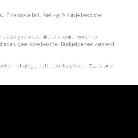
s. . Elke move telt.. Met ~35 % kun je bewuster
nd also you would like to acquire more info
kheden, geen loze belofte.. Budgetbeheer versterkt
ker – strategie blijft je sterkste troef. . 711 Casino