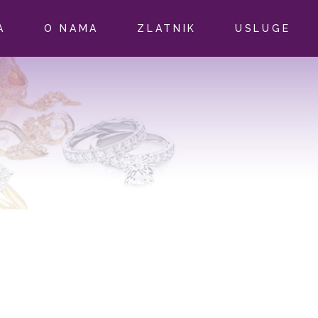
A
O NAMA
ZLATNIK
USLUGE