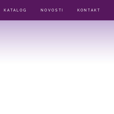
KATALOG
NOVOSTI
KONTAKT