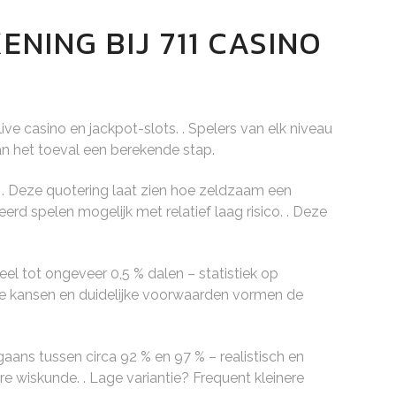
ING BIJ 711 CASINO
e casino en jackpot-slots. . Spelers van elk niveau
an het toeval een berekende stap.
ie. . Deze quotering laat zien hoe zeldzaam een
eerd spelen mogelijk met relatief laag risico. . Deze
eel tot ongeveer 0,5 % dalen – statistiek op
rante kansen en duidelijke voorwaarden vormen de
aans tussen circa 92 % en 97 % – realistisch en
e wiskunde. . Lage variantie? Frequent kleinere