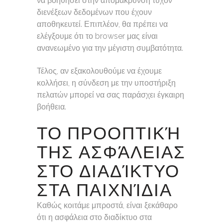
να βοηθήσει στην απομάκρυνση τυχόν
διενέξεων δεδομένων που έχουν
αποθηκευτεί. Επιπλέον, θα πρέπει να
ελέγξουμε ότι το browser μας είναι
ανανεωμένο για την μέγιστη συμβατότητα.
Τέλος, αν εξακολουθούμε να έχουμε
κολλήσει, η σύνδεση με την υποστήριξη
πελατών μπορεί να σας παράσχει έγκαιρη
βοήθεια.
ΤΟ ΠΡΟΟΠΤΙΚΉ
ΤΗΣ ΑΣΦΆΛΕΙΑΣ
ΣΤΟ ΔΙΑΔΊΚΤΥΟ
ΣΤΑ ΠΑΙΧΝΊΔΙΑ
Καθώς κοιτάμε μπροστά, είναι ξεκάθαρο
ότι η ασφάλεια στο διαδίκτυο στα