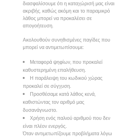
διασφαλίσουμε ότι η καταχώρισή μας είναι
ακριβής, καθώς ακόμη και το παραμικρό
λάθος μπορεί να προκαλέσει σε
απογοήτευση.
Ακολουθούν συνηθισμένες παγίδες που
μπορεί να αντιμετωπίσουμε:
Μεταφορά ψηφίων, που προκαλεί
καθυστερημένη επαλήθευση.
Η παράλειψη του κωδικού χώρας
προκαλεί σε σύγχυση.
Προσθέσαμε κατά λάθος κενά,
καθιστώντας τον αριθμό μας
δυσανάγνωστο.
Χρήση ενός παλιού αριθμού που δεν
είναι πλέον ενεργός.
Όταν αντιμετωπίζουμε προβλήματα λόγω