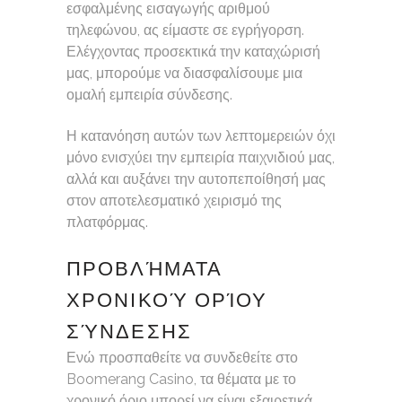
εσφαλμένης εισαγωγής αριθμού
τηλεφώνου, ας είμαστε σε εγρήγορση.
Ελέγχοντας προσεκτικά την καταχώρισή
μας, μπορούμε να διασφαλίσουμε μια
ομαλή εμπειρία σύνδεσης.
Η κατανόηση αυτών των λεπτομερειών όχι
μόνο ενισχύει την εμπειρία παιχνιδιού μας,
αλλά και αυξάνει την αυτοπεποίθησή μας
στον αποτελεσματικό χειρισμό της
πλατφόρμας.
ΠΡΟΒΛΉΜΑΤΑ
ΧΡΟΝΙΚΟΎ ΟΡΊΟΥ
ΣΎΝΔΕΣΗΣ
Ενώ προσπαθείτε να συνδεθείτε στο
Boomerang Casino, τα θέματα με το
χρονικό όριο μπορεί να είναι εξαιρετικά