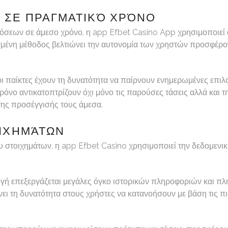
ΣΕ ΠΡΑΓΜΑΤΙΚΌ ΧΡΌΝΟ
σεων σε άμεσο χρόνο, η app Efbet Casino App χρησιμοποιεί α
μένη μέθοδος βελτιώνει την αυτονομία των χρηστών προσφέρον
 παίκτες έχουν τη δυνατότητα να παίρνουν ενημερωμένες επιλο
ρόνο αντικατοπτρίζουν όχι μόνο τις παρούσες τάσεις αλλά και τ
της προσέγγισής τους άμεσα.
ΙΧΗΜΆΤΩΝ
 στοιχημάτων, η app Efbet Casino χρησιμοποιεί την δεδομενικ
ή επεξεργάζεται μεγάλες όγκο ιστορικών πληροφοριών και πλ
ίνει τη δυνατότητα στους χρήστες να κατανοήσουν με βάση τις 