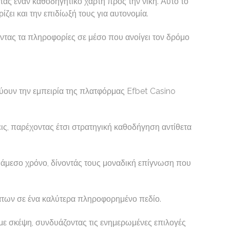
ς έναν καθοδηγητικό χάρτη προς την νίκη. Αυτό το
ζει και την επιδίωξή τους για αυτονομία.
τας τα πληροφορίες σε μέσο που ανοίγει τον δρόμο
ύουν την εμπειρία της πλατφόρμας Efbet Casino
ις, παρέχοντας έτσι στρατηγική καθοδήγηση αντίθετα
 άμεσο χρόνο, δίνοντάς τους μοναδική επίγνωση που
μάτων σε ένα καλύτερα πληροφορημένο πεδίο.
με σκέψη, συνδυάζοντας τις ενημερωμένες επιλογές